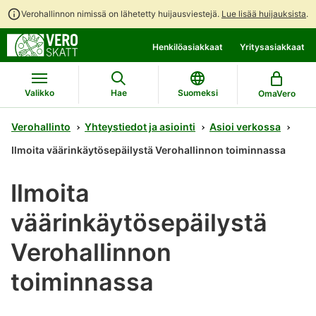
Verohallinnon nimissä on lähetetty huijausviestejä.
Lue lisää huijauksista
.
Siirry
Siirry
Henkilöasiakkaat
Yritysasiakkaat
suoraan
koko
sisältöön
sivuston
hakuun
Valikko
Hae
Suomeksi
OmaVero
Verohallinto
Yhteystiedot ja asiointi
Asioi verkossa
Ilmoita väärinkäytösepäilystä Verohallinnon toiminnassa
Ilmoita
väärinkäytösepäilystä
Verohallinnon
toiminnassa