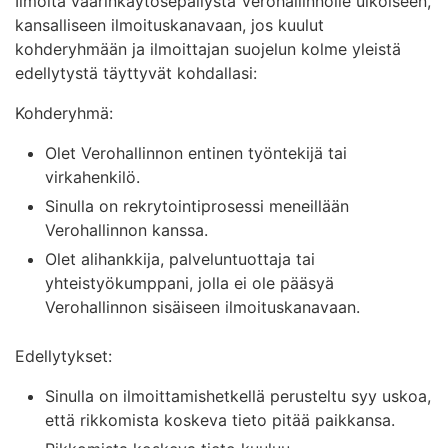
Ilmoita väärinkäytösepäilystä Verohallinnolle ulkoiseen,
kansalliseen ilmoituskanavaan, jos kuulut
kohderyhmään ja ilmoittajan suojelun kolme yleistä
edellytystä täyttyvät kohdallasi:
Kohderyhmä:
Olet Verohallinnon entinen työntekijä tai
virkahenkilö.
Sinulla on rekrytointiprosessi meneillään
Verohallinnon kanssa.
Olet alihankkija, palveluntuottaja tai
yhteistyökumppani, jolla ei ole pääsyä
Verohallinnon sisäiseen ilmoituskanavaan.
Edellytykset:
Sinulla on ilmoittamishetkellä perusteltu syy uskoa,
että rikkomista koskeva tieto pitää paikkansa.