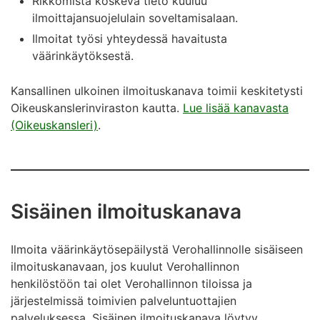
Rikkomista koskeva tieto kuuluu
ilmoittajansuojelulain soveltamisalaan.
Ilmoitat työsi yhteydessä havaitusta
väärinkäytöksestä.
Kansallinen ulkoinen ilmoituskanava toimii keskitetysti
Oikeuskanslerinviraston kautta.
Lue lisää kanavasta
(Oikeuskansleri)
.
Sisäinen ilmoituskanava
Ilmoita väärinkäytösepäilystä Verohallinnolle sisäiseen
ilmoituskanavaan, jos kuulut Verohallinnon
henkilöstöön tai olet Verohallinnon tiloissa ja
järjestelmissä toimivien palveluntuottajien
palveluksessa. Sisäinen ilmoituskanava löytyy