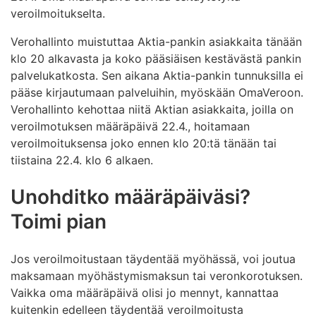
veroilmoitukselta.
Verohallinto muistuttaa Aktia-pankin asiakkaita tänään
klo 20 alkavasta ja koko pääsiäisen kestävästä pankin
palvelukatkosta. Sen aikana Aktia-pankin tunnuksilla ei
pääse kirjautumaan palveluihin, myöskään OmaVeroon.
Verohallinto kehottaa niitä Aktian asiakkaita, joilla on
veroilmotuksen määräpäivä 22.4., hoitamaan
veroilmoituksensa joko ennen klo 20:tä tänään tai
tiistaina 22.4. klo 6 alkaen.
Unohditko määräpäiväsi?
Toimi pian
Jos veroilmoitustaan täydentää myöhässä, voi joutua
maksamaan myöhästymismaksun tai veronkorotuksen.
Vaikka oma määräpäivä olisi jo mennyt, kannattaa
kuitenkin edelleen täydentää veroilmoitusta