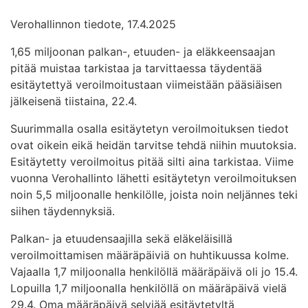
Verohallinnon tiedote, 17.4.2025
1,65 miljoonan palkan-, etuuden- ja eläkkeensaajan
pitää muistaa tarkistaa ja tarvittaessa täydentää
esitäytettyä veroilmoitustaan viimeistään pääsiäisen
jälkeisenä tiistaina, 22.4.
Suurimmalla osalla esitäytetyn veroilmoituksen tiedot
ovat oikein eikä heidän tarvitse tehdä niihin muutoksia.
Esitäytetty veroilmoitus pitää silti aina tarkistaa. Viime
vuonna Verohallinto lähetti esitäytetyn veroilmoituksen
noin 5,5 miljoonalle henkilölle, joista noin neljännes teki
siihen täydennyksiä.
Palkan- ja etuudensaajilla sekä eläkeläisillä
veroilmoittamisen määräpäiviä on huhtikuussa kolme.
Vajaalla 1,7 miljoonalla henkilöllä määräpäivä oli jo 15.4.
Lopuilla 1,7 miljoonalla henkilöllä on määräpäivä vielä
29.4. Oma määräpäivä selviää esitäytetyltä