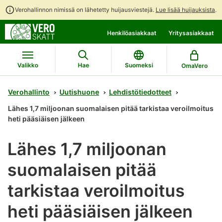
Verohallinnon nimissä on lähetetty huijausviestejä.
Lue lisää huijauksista
.
Siirry
Siirry
Henkilöasiakkaat
Yritysasiakkaat
suoraan
koko
sisältöön
sivuston
hakuun
Valikko
Hae
Suomeksi
OmaVero
Verohallinto
Uutishuone
Lehdistötiedotteet
Lähes 1,7 miljoonan suomalaisen pitää tarkistaa veroilmoitus
heti pääsiäisen jälkeen
Lähes 1,7 miljoonan
suomalaisen pitää
tarkistaa veroilmoitus
heti pääsiäisen jälkeen