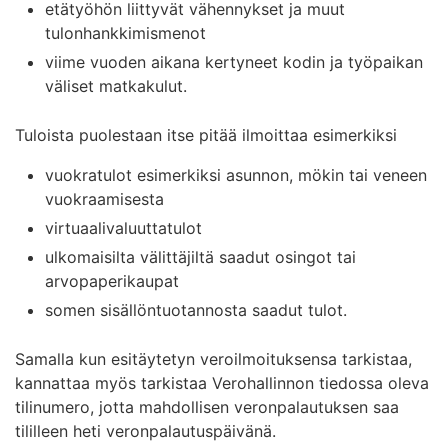
etätyöhön liittyvät vähennykset ja muut
tulonhankkimismenot
viime vuoden aikana kertyneet kodin ja työpaikan
väliset matkakulut.
Tuloista puolestaan itse pitää ilmoittaa esimerkiksi
vuokratulot esimerkiksi asunnon, mökin tai veneen
vuokraamisesta
virtuaalivaluuttatulot
ulkomaisilta välittäjiltä saadut osingot tai
arvopaperikaupat
somen sisällöntuotannosta saadut tulot.
Samalla kun esitäytetyn veroilmoituksensa tarkistaa,
kannattaa myös tarkistaa Verohallinnon tiedossa oleva
tilinumero, jotta mahdollisen veronpalautuksen saa
tililleen heti veronpalautuspäivänä.