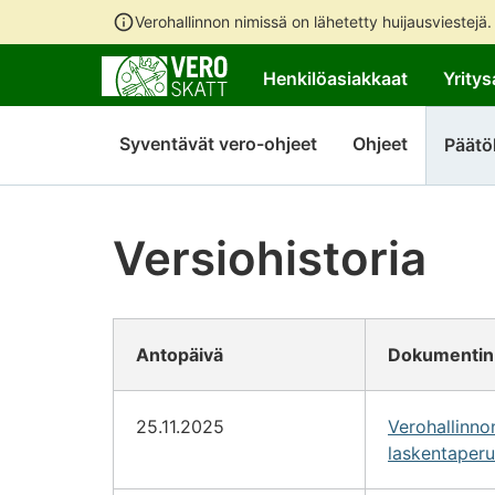
Verohallinnon nimissä on lähetetty huijausviestejä
Henkilöasiakkaat
Yritys
Syventävät vero-ohjeet
Ohjeet
Päätö
Versiohistoria
Antopäivä
Dokumentin
25.11.2025
Verohallinn
laskentaperu