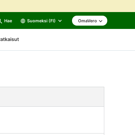
Hae
Suomeksi (FI)
OmaVero
atkaisut