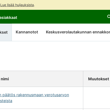
.
Lue lisää huijauksista
.
Siirry
Siirry
asiakkaat
suoraan
koko
sisältöön
sivuston
hakuun
Kannanotot
Keskusverolautakunnan ennakkor
kset
 nimi
Muutokset
on päätös rakennusmaan verotusarvon
steista