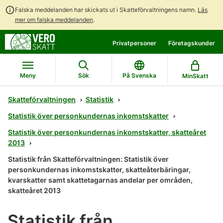
Falska meddelanden har skickats ut i Skatteförvaltningens namn.
Läs
mer om falska meddelanden
.
Gå
Gå
Privatpersoner
Företagskunder
direkt
till
till
hela
innehållet
webbplatsens
Meny
Sök
På Svenska
MinSkatt
sökning
Skatteförvaltningen
Statistik
Statistik över personkundernas inkomstskatter
Statistik över personkundernas inkomstskatter, skatteåret
2013
Statistik från Skatteförvaltningen: Statistik över
personkundernas inkomstskatter, skatteåterbäringar,
kvarskatter samt skattetagarnas andelar per områden,
skatteåret 2013
Statistik från