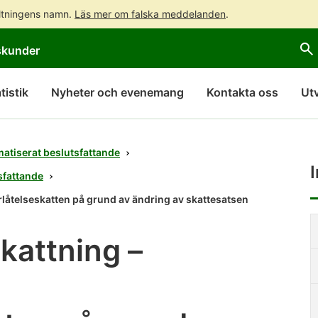
altningens namn.
Läs mer om falska meddelanden
.
Gå
Gå
skunder
direkt
till
till
hela
innehållet
webbplatsens
tistik
Nyheter och evenemang
Kontakta oss
Ut
sökning
atiserat beslutsfattande
sfattande
rlåtelseskatten på grund av ändring av skattesatsen
G
d
kattning –
ti
i