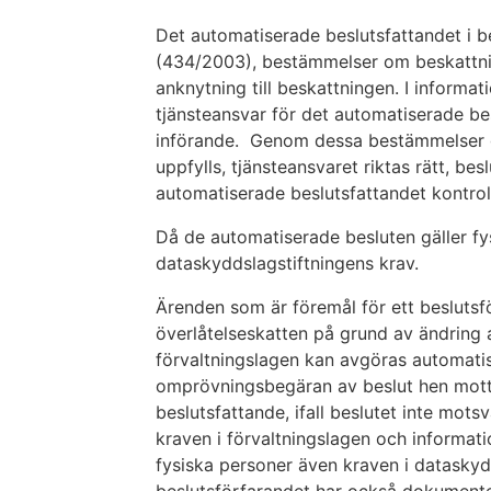
Det automatiserade beslutsfattandet i b
(434/2003), bestämmelser om beskattnin
anknytning till beskattningen. I inform
tjänsteansvar för det automatiserade be
införande. Genom dessa bestämmelser ga
uppfylls, tjänsteansvaret riktas rätt, bes
automatiserade beslutsfattandet kontroll
Då de automatiserade besluten gäller fy
dataskyddslagstiftningens krav.
Ärenden som är föremål för ett beslutsf
överlåtelseskatten på grund av ändring 
förvaltningslagen kan avgöras automatis
omprövningsbegäran av beslut hen mottag
beslutsfattande, ifall beslutet inte mots
kraven i förvaltningslagen och informat
fysiska personer även kraven i dataskyd