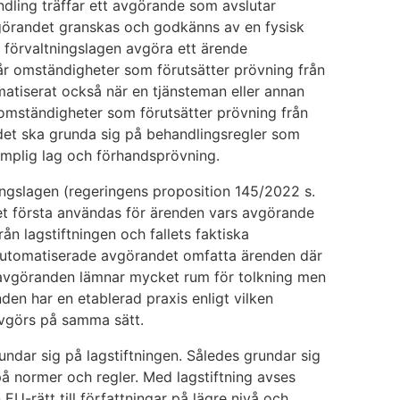
ling träffar ett avgörande som avslutar
vgörandet granskas och godkänns av en fysisk
i förvaltningslagen avgöra ett ärende
går omständigheter som förutsätter prövning från
tomatiserat också när en tjänsteman eller annan
mständigheter som förutsätter prövning från
andet ska grunda sig på behandlingsregler som
ämplig lag och förhandsprövning.
ningslagen (regeringens proposition 145/2022 s.
et första användas för ärenden vars avgörande
från lagstiftningen och fallets faktiska
automatiserade avgörandet omfatta ärenden där
 avgöranden lämnar mycket rum för tolkning men
en har en etablerad praxis enligt vilken
 avgörs på samma sätt.
undar sig på lagstiftningen. Således grundar sig
å normer och regler. Med lagstiftning avses
 EU-rätt till författningar på lägre nivå och