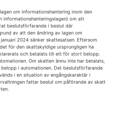
 i lagen om informationshantering inom den
n informationshanteringslagen) om att
rat beslutsförfarande i beslut där
 grund av att den ändring av lagen om
1 januari 2024 sänker skattesatsen. Eftersom
 det för den skattskyldige ursprungligen ha
arerats och betalats till ett för stort belopp.
utomationen. Om skatten ännu inte har betalats,
belopp i automationen. Det beslutsförfarande
vänds i en situation av engångskaraktär i
förvaltningen fattar beslut om påförande av skatt
tten.