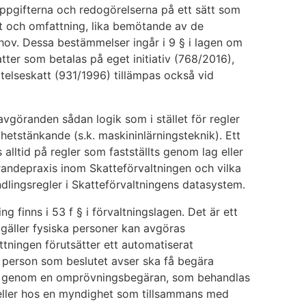
ppgifterna och redogörelserna på ett sätt som
rt och omfattning, lika bemötande av de
hov. Dessa bestämmelser ingår i 9 § i lagen om
ter som betalas på eget initiativ (768/2016),
elseskatt (931/1996) tillämpas också vid
 avgöranden sådan logik som i stället för regler
hetstänkande (s.k. maskininlärningsteknik). Ett
alltid på regler som fastställts genom lag eller
örandepraxis inom Skatteförvaltningen och vilka
lingsregler i Skatteförvaltningens datasystem.
 finns i 53 f § i förvaltningslagen. Det är ett
m gäller fysiska personer kan avgöras
ttningen förutsätter ett automatiserat
 person som beslutet avser ska få begära
lar genom en omprövningsbegäran, som behandlas
eller hos en myndighet som tillsammans med