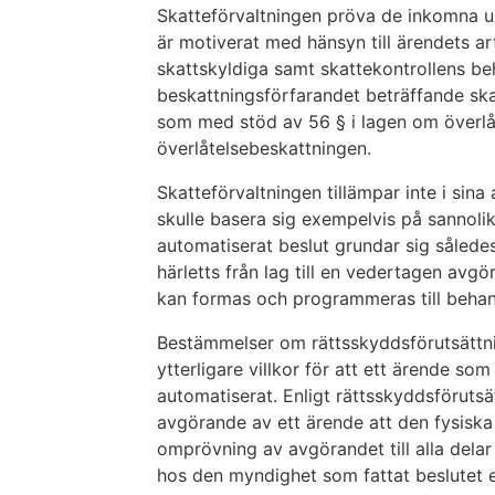
Skatteförvaltningen pröva de inkomna u
är motiverat med hänsyn till ärendets a
skattskyldiga samt skattekontrollens be
beskattningsförfarandet beträffande skat
som med stöd av 56 § i lagen om överlåt
överlåtelsebeskattningen.
Skatteförvaltningen tillämpar inte i sina
skulle basera sig exempelvis på sannolik
automatiserat beslut grundar sig således 
härletts från lag till en vedertagen avg
kan formas och programmeras till behand
Bestämmelser om rättsskyddsförutsättning
ytterligare villkor för att ett ärende so
automatiserat. Enligt rättsskyddsförutsä
avgörande av ett ärende att den fysiska
omprövning av avgörandet till alla de
hos den myndighet som fattat beslutet 