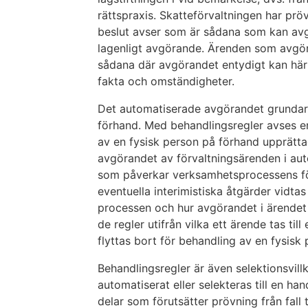
rättspraxis. Skatteförvaltningen har pr
beslut avser som är sådana som kan avgö
lagenligt avgörande. Ärenden som avgörs
sådana där avgörandet entydigt kan härl
fakta och omständigheter.
Det automatiserade avgörandet grundar 
förhand. Med behandlingsregler avses en
av en fysisk person på förhand upprätta
avgörandet av förvaltningsärenden i aut
som påverkar verksamhetsprocessens för
eventuella interimistiska åtgärder vidtas 
processen och hur avgörandet i ärendet 
de regler utifrån vilka ett ärende tas ti
flyttas bort för behandling av en fysisk 
Behandlingsregler är även selektionsvillk
automatiserat eller selekteras till en h
delar som förutsätter prövning från fall 