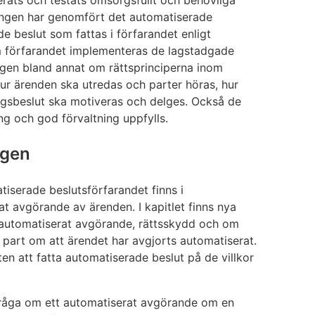
rats och testats omsorgsfullt och behövliga
ningen har genomfört det automatiserade
e beslut som fattas i förfarandet enligt
 förfarandet implementeras de lagstadgade
ingen bland annat om rättsprinciperna inom
hur ärenden ska utredas och parter höras, hur
ngsbeslut ska motiveras och delges. Också de
ng och god förvaltning uppfylls.
agen
iserade beslutsförfarandet finns i
at avgörande av ärenden. I kapitlet finns nya
 automatiserat avgörande, rättsskydd och om
part om att ärendet har avgjorts automatiserat.
n att fatta automatiserade beslut på de villkor
t fråga om ett automatiserat avgörande om en