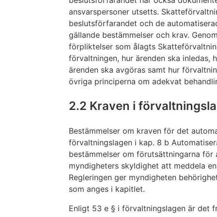
beslutsförfarandet har också dokumente
ansvarspersoner utsetts. Skatteförvalt
beslutsförfarandet och de automatiserad
gällande bestämmelser och krav. Genom
förpliktelser som ålagts Skatteförvaltn
förvaltningen, hur ärenden ska inledas, 
ärenden ska avgöras samt hur förvaltni
övriga principerna om adekvat behandli
2.2 Kraven i förvaltningsl
Bestämmelser om kraven för det automat
förvaltningslagen i kap. 8 b Automatiser
bestämmelser om förutsättningarna för
myndigheters skyldighet att meddela en 
Regleringen ger myndigheten behörighete
som anges i kapitlet.
Enligt 53 e § i förvaltningslagen är de