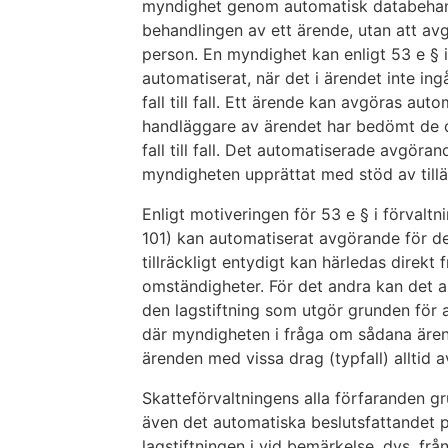
myndighet genom automatisk databehand
behandlingen av ett ärende, utan att a
person. En myndighet kan enligt 53 e § 
automatiserat, när det i ärendet inte in
fall till fall. Ett ärende kan avgöras au
handläggare av ärendet har bedömt de o
fall till fall. Det automatiserade avgör
myndigheten upprättat med stöd av till
Enligt motiveringen för 53 e § i förvalt
101) kan automatiserat avgörande för d
tillräckligt entydigt kan härledas direkt 
omständigheter. För det andra kan det 
den lagstiftning som utgör grunden för
där myndigheten i fråga om sådana ärend
ärenden med vissa drag (typfall) alltid
Skatteförvaltningens alla förfaranden gr
även det automatiska beslutsfattandet p
lagstiftningen i vid bemärkelse, dvs. från