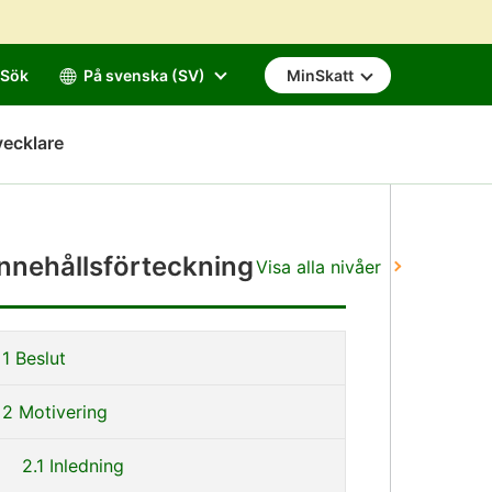
Sök
På svenska (SV)
MinSkatt
vecklare
Innehållsförteckning
Visa alla nivåer
å
1 Beslut
irekt
ll
2 Motivering
nnehållet
2.1 Inledning