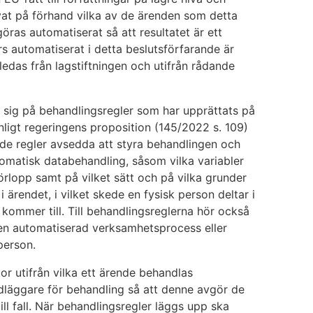
övat på förhand vilka av de ärenden som detta
ras automatiserat så att resultatet är ett
 automatiserat i detta beslutsförfarande är
edas från lagstiftningen och utifrån rådande
sig på behandlingsregler som har upprättats på
ligt regeringens proposition (145/2022 s. 109)
de regler avsedda att styra behandlingen och
omatisk databehandling, såsom vilka variabler
lopp samt på vilket sätt och på vilka grunder
i ärendet, i vilket skede en fysisk person deltar i
kommer till. Till behandlingsreglerna hör också
ll en automatiserad verksamhetsprocess eller
person.
or utifrån vilka ett ärende behandlas
andläggare för behandling så att denne avgör de
till fall. När behandlingsregler läggs upp ska