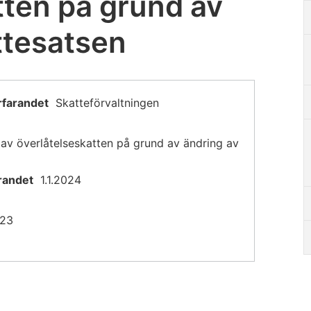
tten på grund av
ttesatsen
rfarandet
Skatteförvaltningen
 av överlåtelseskatten på grund av ändring av
randet
1.1.2024
023