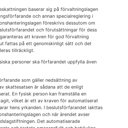
eskattningen baserar sig på förvaltningslagen
gsförfarande och annan specialreglering i
ationshanteringslagen föreskrivs dessutom om
slutsförfarandet och förutsättningar för dess
ranteras att kraven för god förvaltning
lut fattas på ett genomskinligt sätt och det
eras tillräckligt.
siska personer ska förfarandet uppfylla även
örfarande som gäller nedsättning av
av skattesatsen är sådana att de enligt
erat. En fysisk person kan framställa en
it, vilket är ett av kraven för automatiserat
varar hens yrkanden. I beslutsförfarandet iakttas
ionshanteringslagen och när ärendet avser
dslagstiftningen. Det automatiserade