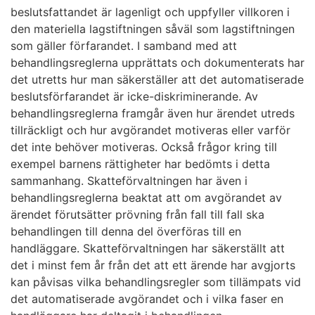
beslutsfattandet är lagenligt och uppfyller villkoren i
den materiella lagstiftningen såväl som lagstiftningen
som gäller förfarandet. I samband med att
behandlingsreglerna upprättats och dokumenterats har
det utretts hur man säkerställer att det automatiserade
beslutsförfarandet är icke-diskriminerande. Av
behandlingsreglerna framgår även hur ärendet utreds
tillräckligt och hur avgörandet motiveras eller varför
det inte behöver motiveras. Också frågor kring till
exempel barnens rättigheter har bedömts i detta
sammanhang. Skatteförvaltningen har även i
behandlingsreglerna beaktat att om avgörandet av
ärendet förutsätter prövning från fall till fall ska
behandlingen till denna del överföras till en
handläggare. Skatteförvaltningen har säkerställt att
det i minst fem år från det att ett ärende har avgjorts
kan påvisas vilka behandlingsregler som tillämpats vid
det automatiserade avgörandet och i vilka faser en