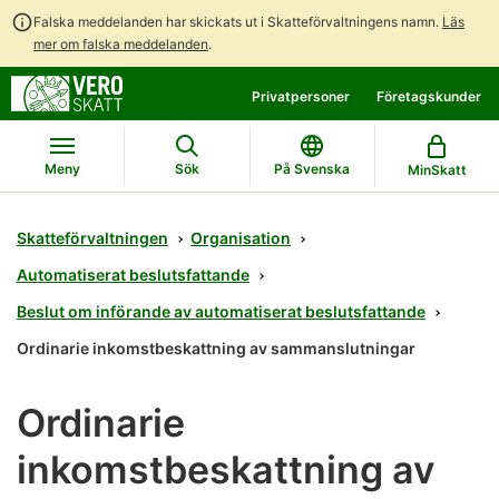
Falska meddelanden har skickats ut i Skatteförvaltningens namn.
Läs
mer om falska meddelanden
.
Gå
Gå
Privatpersoner
Företagskunder
direkt
till
till
hela
innehållet
webbplatsens
Meny
Sök
På Svenska
MinSkatt
sökning
Skatteförvaltningen
Organisation
Automatiserat beslutsfattande
Beslut om införande av automatiserat beslutsfattande
Ordinarie inkomstbeskattning av sammanslutningar
Ordinarie
inkomstbeskattning av