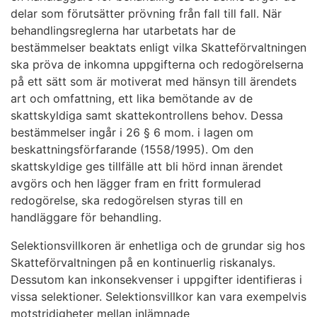
delar som förutsätter prövning från fall till fall. När
behandlingsreglerna har utarbetats har de
bestämmelser beaktats enligt vilka Skatteförvaltningen
ska pröva de inkomna uppgifterna och redogörelserna
på ett sätt som är motiverat med hänsyn till ärendets
art och omfattning, ett lika bemötande av de
skattskyldiga samt skattekontrollens behov. Dessa
bestämmelser ingår i 26 § 6 mom. i lagen om
beskattningsförfarande (1558/1995). Om den
skattskyldige ges tillfälle att bli hörd innan ärendet
avgörs och hen lägger fram en fritt formulerad
redogörelse, ska redogörelsen styras till en
handläggare för behandling.
Selektionsvillkoren är enhetliga och de grundar sig hos
Skatteförvaltningen på en kontinuerlig riskanalys.
Dessutom kan inkonsekvenser i uppgifter identifieras i
vissa selektioner. Selektionsvillkor kan vara exempelvis
motstridigheter mellan inlämnade