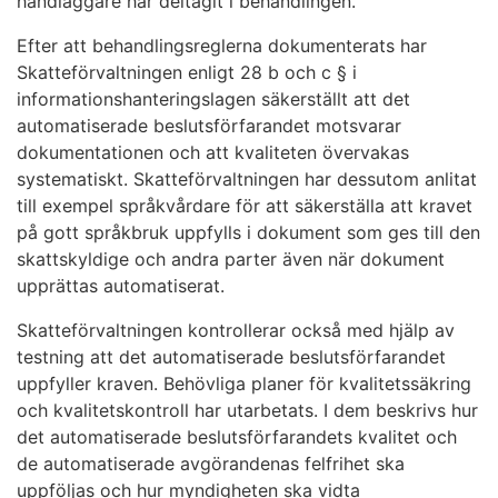
handläggare har deltagit i behandlingen.
Efter att behandlingsreglerna dokumenterats har
Skatteförvaltningen enligt 28 b och c § i
informationshanteringslagen säkerställt att det
automatiserade beslutsförfarandet motsvarar
dokumentationen och att kvaliteten övervakas
systematiskt. Skatteförvaltningen har dessutom anlitat
till exempel språkvårdare för att säkerställa att kravet
på gott språkbruk uppfylls i dokument som ges till den
skattskyldige och andra parter även när dokument
upprättas automatiserat.
Skatteförvaltningen kontrollerar också med hjälp av
testning att det automatiserade beslutsförfarandet
uppfyller kraven. Behövliga planer för kvalitetssäkring
och kvalitetskontroll har utarbetats. I dem beskrivs hur
det automatiserade beslutsförfarandets kvalitet och
de automatiserade avgörandenas felfrihet ska
uppföljas och hur myndigheten ska vidta