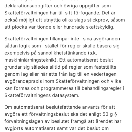
deklarationsuppgifter och övriga uppgifter som
Skatteförvaltningen har till sitt förfogande. Det är
också möjligt att utnyttja olika slags stickprov, såsom
att plocka var tionde eller hundrade skattskyldig.
Skatteförvaltningen tillämpar inte i sina avgöranden
sådan logik som i stället för regler skulle basera sig
exempelvis på sannolikhetstänkande (s.k.
maskininlärningsteknik). Ett automatiserat beslut
grundar sig således alltid på regler som fastställts
genom lag eller härletts från lag till en vedertagen
avgörandepraxis inom Skatteförvaltningen och vilka
kan formas och programmeras till behandlingsregler i
Skatteförvaltningens datasystem.
Om automatiserat beslutsfattande använts för att
avgöra ett förvaltningsbeslut ska det enligt 53 g § i
förvaltningslagen av beslutet framgå att ärendet har
avgjorts automatiserat samt var det beslut om