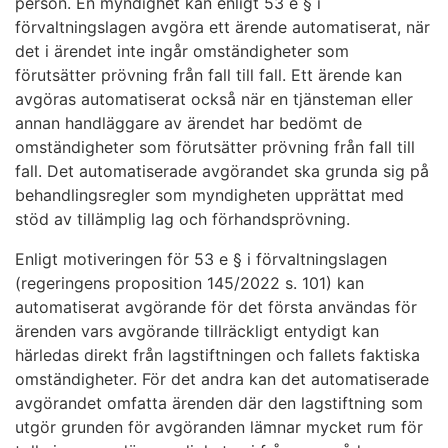
person. En myndighet kan enligt 53 e § i
förvaltningslagen avgöra ett ärende automatiserat, när
det i ärendet inte ingår omständigheter som
förutsätter prövning från fall till fall. Ett ärende kan
avgöras automatiserat också när en tjänsteman eller
annan handläggare av ärendet har bedömt de
omständigheter som förutsätter prövning från fall till
fall. Det automatiserade avgörandet ska grunda sig på
behandlingsregler som myndigheten upprättat med
stöd av tillämplig lag och förhandsprövning.
Enligt motiveringen för 53 e § i förvaltningslagen
(regeringens proposition 145/2022 s. 101) kan
automatiserat avgörande för det första användas för
ärenden vars avgörande tillräckligt entydigt kan
härledas direkt från lagstiftningen och fallets faktiska
omständigheter. För det andra kan det automatiserade
avgörandet omfatta ärenden där den lagstiftning som
utgör grunden för avgöranden lämnar mycket rum för