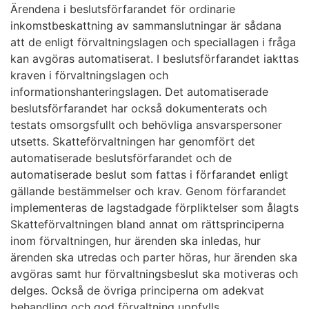
Ärendena i beslutsförfarandet för ordinarie
inkomstbeskattning av sammanslutningar är sådana
att de enligt förvaltningslagen och speciallagen i fråga
kan avgöras automatiserat. I beslutsförfarandet iakttas
kraven i förvaltningslagen och
informationshanteringslagen. Det automatiserade
beslutsförfarandet har också dokumenterats och
testats omsorgsfullt och behövliga ansvarspersoner
utsetts. Skatteförvaltningen har genomfört det
automatiserade beslutsförfarandet och de
automatiserade beslut som fattas i förfarandet enligt
gällande bestämmelser och krav. Genom förfarandet
implementeras de lagstadgade förpliktelser som ålagts
Skatteförvaltningen bland annat om rättsprinciperna
inom förvaltningen, hur ärenden ska inledas, hur
ärenden ska utredas och parter höras, hur ärenden ska
avgöras samt hur förvaltningsbeslut ska motiveras och
delges. Också de övriga principerna om adekvat
behandling och god förvaltning uppfylls.