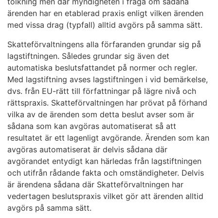
tolkning men där myndigheten i fråga om sådana
ärenden har en etablerad praxis enligt vilken ärenden
med vissa drag (typfall) alltid avgörs på samma sätt.
Skatteförvaltningens alla förfaranden grundar sig på
lagstiftningen. Således grundar sig även det
automatiska beslutsfattandet på normer och regler.
Med lagstiftning avses lagstiftningen i vid bemärkelse,
dvs. från EU-rätt till författningar på lägre nivå och
rättspraxis. Skatteförvaltningen har prövat på förhand
vilka av de ärenden som detta beslut avser som är
sådana som kan avgöras automatiserat så att
resultatet är ett lagenligt avgörande. Ärenden som kan
avgöras automatiserat är delvis sådana där
avgörandet entydigt kan härledas från lagstiftningen
och utifrån rådande fakta och omständigheter. Delvis
är ärendena sådana där Skatteförvaltningen har
vedertagen beslutspraxis vilket gör att ärenden alltid
avgörs på samma sätt.