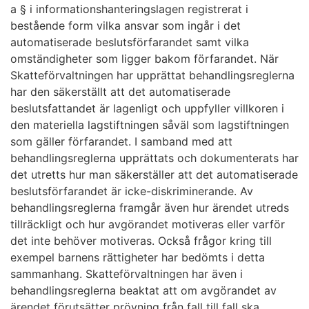
a § i informationshanteringslagen registrerat i
bestående form vilka ansvar som ingår i det
automatiserade beslutsförfarandet samt vilka
omständigheter som ligger bakom förfarandet. När
Skatteförvaltningen har upprättat behandlingsreglerna
har den säkerställt att det automatiserade
beslutsfattandet är lagenligt och uppfyller villkoren i
den materiella lagstiftningen såväl som lagstiftningen
som gäller förfarandet. I samband med att
behandlingsreglerna upprättats och dokumenterats har
det utretts hur man säkerställer att det automatiserade
beslutsförfarandet är icke-diskriminerande. Av
behandlingsreglerna framgår även hur ärendet utreds
tillräckligt och hur avgörandet motiveras eller varför
det inte behöver motiveras. Också frågor kring till
exempel barnens rättigheter har bedömts i detta
sammanhang. Skatteförvaltningen har även i
behandlingsreglerna beaktat att om avgörandet av
ärendet förutsätter prövning från fall till fall ska