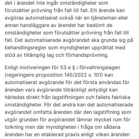
det i ärendet inte ingår omständigheter som
förutsätter prövning från fall till fall. Ett ärende kan
avgöras automatiserat också när en tjänsteman eller
annan handläggare av ärendet har bedömt de
omständigheter som förutsätter prövning från fall till
fall. Det automatiserade avgörandet ska grunda sig på
behandlingsregler som myndigheten upprättat med
stöd av tillämplig lag och förhandsprövning.
Enligt motiveringen för 53 e § i förvaltningslagen
(regeringens proposition 145/2022 s. 101) kan
automatiserat avgörande för det första användas för
ärenden vars avgörande tillräckligt entydigt kan
härledas direkt från lagstiftningen och fallets faktiska
omständigheter. För det andra kan det automatiserade
avgörandet omfatta ärenden där den lagstiftning som
utgör grunden för avgörandet lämnar mycket rum för
tolkning men där myndigheten i fråga om sådana
ärenden har en etablerad praxis enligt vilken ärenden