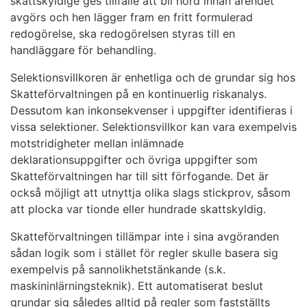
skattskyldige ges tillfälle att bli hörd innan ärendet
avgörs och hen lägger fram en fritt formulerad
redogörelse, ska redogörelsen styras till en
handläggare för behandling.
Selektionsvillkoren är enhetliga och de grundar sig hos
Skatteförvaltningen på en kontinuerlig riskanalys.
Dessutom kan inkonsekvenser i uppgifter identifieras i
vissa selektioner. Selektionsvillkor kan vara exempelvis
motstridigheter mellan inlämnade
deklarationsuppgifter och övriga uppgifter som
Skatteförvaltningen har till sitt förfogande. Det är
också möjligt att utnyttja olika slags stickprov, såsom
att plocka var tionde eller hundrade skattskyldig.
Skatteförvaltningen tillämpar inte i sina avgöranden
sådan logik som i stället för regler skulle basera sig
exempelvis på sannolikhetstänkande (s.k.
maskininlärningsteknik). Ett automatiserat beslut
grundar sig således alltid på regler som fastställts