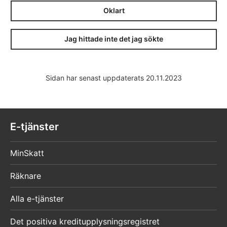
Oklart
Jag hittade inte det jag sökte
Sidan har senast uppdaterats 20.11.2023
E-tjänster
MinSkatt
Räknare
Alla e-tjänster
Det positiva kreditupplysningsregistret