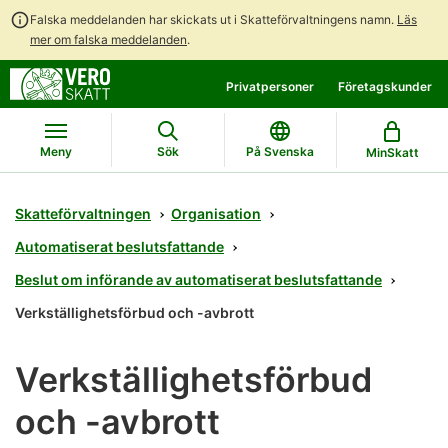
Falska meddelanden har skickats ut i Skatteförvaltningens namn.
Läs
mer om falska meddelanden
.
Gå
Gå
Privatpersoner
Företagskunder
direkt
till
till
hela
innehållet
webbplatsens
Meny
Sök
På Svenska
MinSkatt
sökning
Skatteförvaltningen
Organisation
Automatiserat beslutsfattande
Beslut om införande av automatiserat beslutsfattande
Verkställighetsförbud och -avbrott
Verkställighetsförbud
och -avbrott