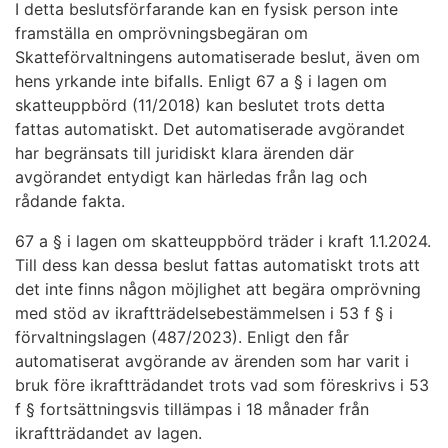
I detta beslutsförfarande kan en fysisk person inte
framställa en omprövningsbegäran om
Skatteförvaltningens automatiserade beslut, även om
hens yrkande inte bifalls. Enligt 67 a § i lagen om
skatteuppbörd (11/2018) kan beslutet trots detta
fattas automatiskt. Det automatiserade avgörandet
har begränsats till juridiskt klara ärenden där
avgörandet entydigt kan härledas från lag och
rådande fakta.
67 a § i lagen om skatteuppbörd träder i kraft 1.1.2024.
Till dess kan dessa beslut fattas automatiskt trots att
det inte finns någon möjlighet att begära omprövning
med stöd av ikraftträdelsebestämmelsen i 53 f § i
förvaltningslagen (487/2023). Enligt den får
automatiserat avgörande av ärenden som har varit i
bruk före ikraftträdandet trots vad som föreskrivs i 53
f § fortsättningsvis tillämpas i 18 månader från
ikraftträdandet av lagen.