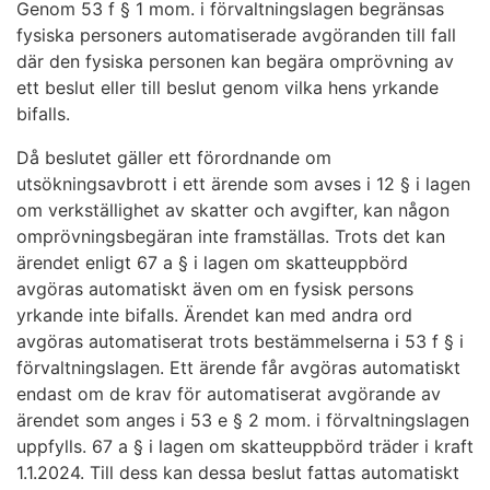
Genom 53 f § 1 mom. i förvaltningslagen begränsas
fysiska personers automatiserade avgöranden till fall
där den fysiska personen kan begära omprövning av
ett beslut eller till beslut genom vilka hens yrkande
bifalls.
Då beslutet gäller ett förordnande om
utsökningsavbrott i ett ärende som avses i 12 § i lagen
om verkställighet av skatter och avgifter, kan någon
omprövningsbegäran inte framställas. Trots det kan
ärendet enligt 67 a § i lagen om skatteuppbörd
avgöras automatiskt även om en fysisk persons
yrkande inte bifalls. Ärendet kan med andra ord
avgöras automatiserat trots bestämmelserna i 53 f § i
förvaltningslagen. Ett ärende får avgöras automatiskt
endast om de krav för automatiserat avgörande av
ärendet som anges i 53 e § 2 mom. i förvaltningslagen
uppfylls. 67 a § i lagen om skatteuppbörd träder i kraft
1.1.2024. Till dess kan dessa beslut fattas automatiskt