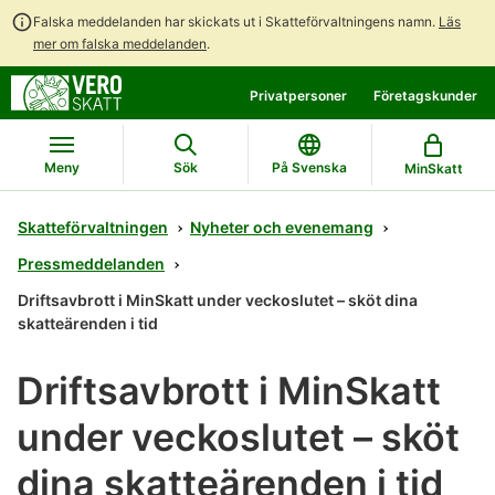
Falska meddelanden har skickats ut i Skatteförvaltningens namn.
Läs
mer om falska meddelanden
.
Gå
Gå
Privatpersoner
Företagskunder
direkt
till
till
hela
innehållet
webbplatsens
Meny
Sök
På Svenska
MinSkatt
sökning
Skatteförvaltningen
Nyheter och evenemang
Pressmeddelanden
Driftsavbrott i MinSkatt under veckoslutet – sköt dina
skatteärenden i tid
Driftsavbrott i MinSkatt
under veckoslutet – sköt
dina skatteärenden i tid