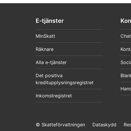
E-tjänster
Kon
MinSkatt
Chat
Räknare
Kont
Alla e-tjänster
Soci
Det positiva
Blan
kreditupplysningsregistret
Hand
Inkomstregistret
© Skatteförvaltningen
Dataskydd
Re