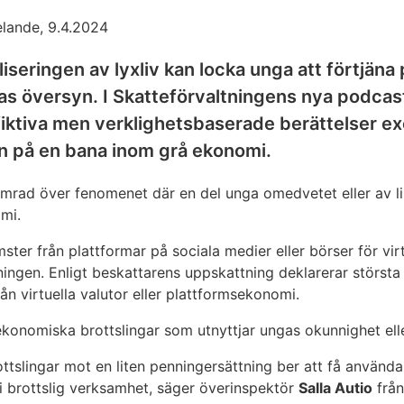
lande, 9.4.2024
iseringen av lyxliv kan locka unga att förtjän
as översyn. I Skatteförvaltningens nya podcas
iktiva men verklighetsbaserade berättelser ex
n på en bana inom grå ekonomi.
mrad över fenomenet där en del unga omedvetet eller av lik
mi.
ster från plattformar på sociala medier eller börser för virtu
tningen. Enligt beskattarens uppskattning deklarerar största
ån virtuella valutor eller plattformsekonomi.
 ekonomiska brottslingar som utnyttjar ungas okunnighet ell
brottslingar mot en liten penningersättning ber att få anvä
i brottslig verksamhet, säger överinspektör
Salla Autio
från