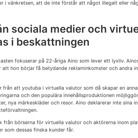
 i vänkretsen, att de inte förstår att något illegalt eller nå
n sociala medier och virtue
as i beskattningen
asten fokuserar på 22-åriga Aino som lever ett lyxliv. Ain
år att hon börjar få betydande reklaminkomster och andra i
r från att youtuba i virtuella valutor som då skapar en an
ringarna och den populära innehållsproduktionen möjliggör 
ter, nya märkeskläder och resor. Aino deklarerar inte sina 
atteförvaltningen.
k från börserna för virtuella valutor och aktörerna inom p
r som dessas finska kunder får.