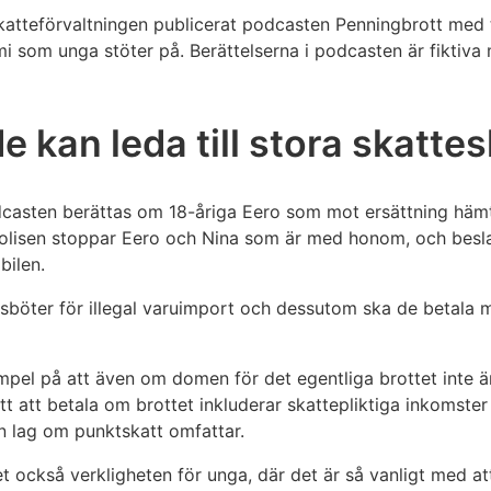
Skatteförvaltningen publicerat podcasten Penningbrott med t
i som unga stöter på. Berättelserna i podcasten är fiktiva 
 kan leda till stora skatte
odcasten berättas om 18-åriga Eero som mot ersättning hämt
 Polisen stoppar Eero och Nina som är med honom, och besl
bilen.
sböter för illegal varuimport och dessutom ska de betala 
empel på att även om domen för det egentliga brottet inte 
att att betala om brottet inkluderar skattepliktiga inkomste
 lag om punktskatt omfattar.
tet också verkligheten för unga, där det är så vanligt med at