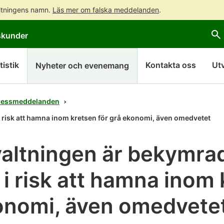
altningens namn.
Läs mer om falska meddelanden
.
Gå
Gå
skunder
direkt
till
till
hela
innehållet
webbplatsens
tistik
Kontakta oss
Ut
Nyheter och evenemang
sökning
ressmeddelanden
 risk att hamna inom kretsen för grå ekonomi, även omedvetet
altningen är bekymrad
i risk att hamna inom 
konomi, även omedvete