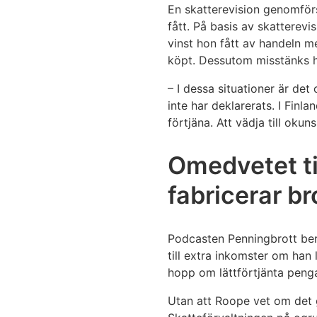
En skatterevision genomför
fått. På basis av skatterev
vinst hon fått av handeln m
köpt. Dessutom misstänks h
– I dessa situationer är de
inte har deklarerats. I Finl
förtjäna. Att vädja till oku
Omedvetet ti
fabricerar br
Podcasten Penningbrott be
till extra inkomster om ha
hopp om lättförtjänta penga
Utan att Roope vet om det g