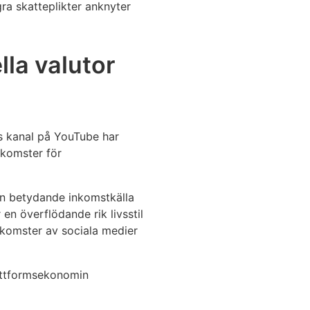
gra skatteplikter anknyter
lla valutor
os kanal på YouTube har
nkomster för
nan betydande inkomstkälla
en överflödande rik livsstil
inkomster av sociala medier
lattformsekonomin