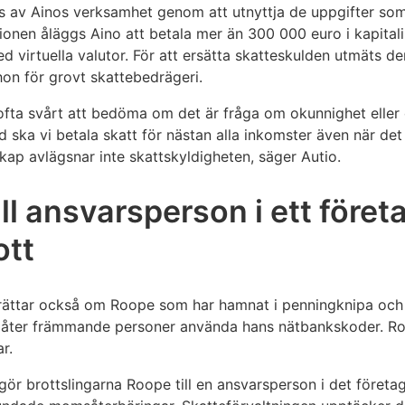
s av Ainos verksamhet genom att utnyttja de uppgifter som
isionen åläggs Aino att betala mer än 300 000 euro i kapita
ed virtuella valutor. För att ersätta skatteskulden utmäts 
on för grovt skattebedrägeri.
t ofta svårt att bedöma om det är fråga om okunnighet ell
and ska vi betala skatt för nästan alla inkomster även när det
nskap avlägsnar inte skattskyldigheten, säger Autio.
ll ansvarsperson i ett före
ott
rättar också om Roope som har hamnat i penningknipa och 
n låter främmande personer använda hans nätbankskoder. Ro
r.
ör brottslingarna Roope till en ansvarsperson i det företag