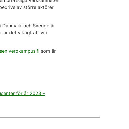
en brottsliga verksamheten
bedrivs av större aktörer
s i Danmark och Sverige är
r det viktigt att vi i
sen verokampus.fi
som är
ucenter för år 2023 –