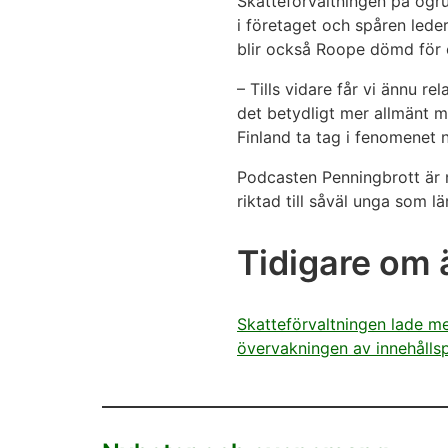
Skatteförvaltningen på ogr
i företaget och spåren lede
blir också Roope dömd för 
– Tills vidare får vi ännu r
det betydligt mer allmänt me
Finland ta tag i fenomenet n
Podcasten Penningbrott är n
riktad till såväl unga som 
Tidigare om
Skatteförvaltningen lade me
övervakningen av innehållsp