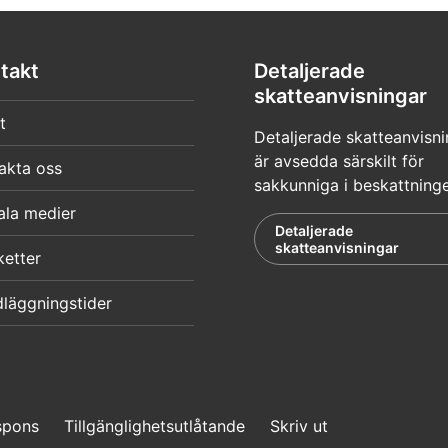
takt
Detaljerade
skatteanvisningar
t
Detaljerade skatteanvisni
är avsedda särskilt för
akta oss
sakkunniga i beskattning
ala medier
Detaljerade
skatteanvisningar
ketter
läggningstider
spons
Tillgänglighetsutlåtande
Skriv ut