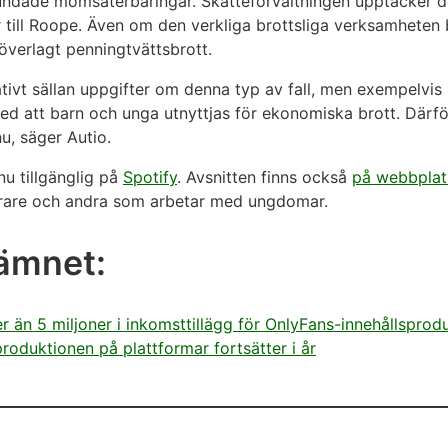
undade momsåterbäringar. Skatteförvaltningen upptäcker d
r till Roope. Även om den verkliga brottsliga verksamheten 
överlagt penningtvättsbrott.
elativt sällan uppgifter om denna typ av fall, men exempelvi
d att barn och unga utnyttjas för ekonomiska brott. Därför ä
u, säger Autio.
u tillgänglig på
Spotify
. Avsnitten finns också
på webbplat
lärare och andra som arbetar med ungdomar.
 ämnet:
r än 5 miljoner i inkomsttillägg för OnlyFans-innehållsprod
roduktionen på plattformar fortsätter i år