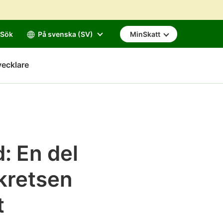
Sök
På svenska (SV)
MinSkatt
vecklare
: En del
kretsen
t