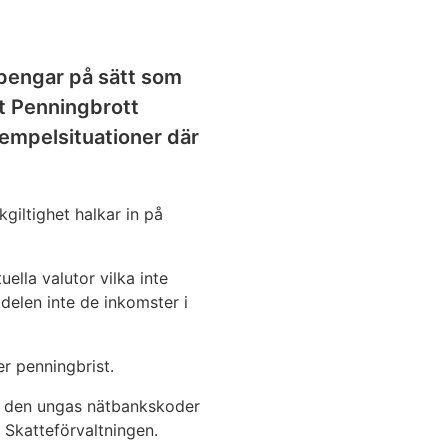
a pengar på sätt som
t Penningbrott
empelsituationer där
giltighet halkar in på
ella valutor vilka inte
 delen inte de inkomster i
er penningbrist.
nda den ungas nätbankskoder
 Skatteförvaltningen.