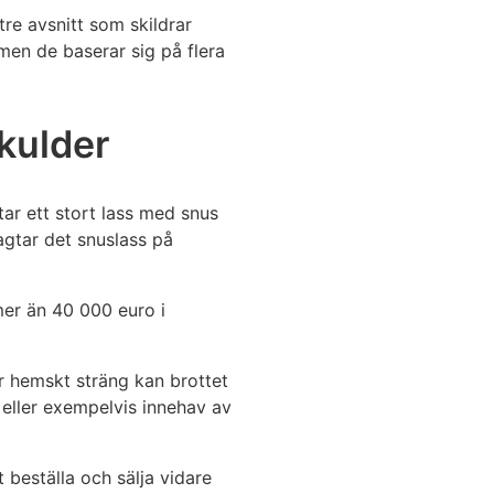
re avsnitt som skildrar
men de baserar sig på flera
skulder
ar ett stort lass med snus
agtar det snuslass på
mer än 40 000 euro i
är hemskt sträng kan brottet
r eller exempelvis innehav av
t beställa och sälja vidare