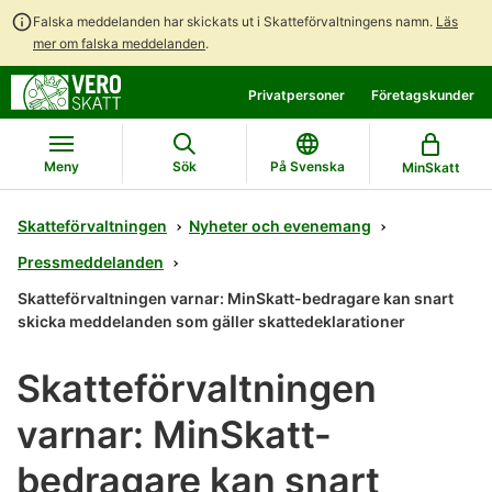
Falska meddelanden har skickats ut i Skatteförvaltningens namn.
Läs
mer om falska meddelanden
.
Gå
Gå
Privatpersoner
Företagskunder
direkt
till
till
hela
innehållet
webbplatsens
Meny
Sök
På Svenska
MinSkatt
sökning
Skatteförvaltningen
Nyheter och evenemang
Pressmeddelanden
Skatteförvaltningen varnar: MinSkatt-bedragare kan snart
skicka meddelanden som gäller skattedeklarationer
Skatteförvaltningen
varnar: MinSkatt-
bedragare kan snart