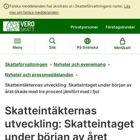
Falska meddelanden har skickats ut i Skatteförvaltningens namn.
Läs
mer om falska meddelanden
.
Gå
Gå
Privatpersoner
Företagskunder
direkt
till
till
hela
innehållet
webbplatsens
Meny
Sök
På Svenska
MinSkatt
sökning
Skatteförvaltningen
Nyheter och evenemang
Nyheter och pressmeddelanden
Skatteintäkternas utveckling: Skatteintaget under början av
året ökade med tre procent jämfört med i fjol
Skatteintäkternas
utveckling: Skatteintaget
under början av året