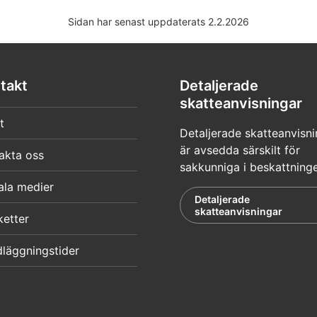
Sidan har senast uppdaterats 2.2.2026
takt
Detaljerade
skatteanvisningar
t
Detaljerade skatteanvisni
är avsedda särskilt för
akta oss
sakkunniga i beskattning
ala medier
Detaljerade
skatteanvisningar
ketter
läggningstider