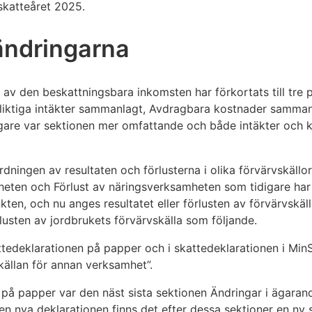
 skatteåret 2025.
ändringarna
v den beskattningsbara inkomsten har förkortats till tre 
liktiga intäkter sammanlagt, Avdragbara kostnader sammanl
idigare var sektionen mer omfattande och både intäkter och 
dningen av resultaten och förlusterna i olika förvärvskällo
eten och Förlust av näringsverksamheten som tidigare har 
 punkten, och nu anges resultatet eller förlusten av förvärvsk
örlusten av jordbrukets förvärvskälla som följande.
tedeklarationen på papper och i skattedeklarationen i MinS
skällan för annan verksamhet”.
n på papper var den näst sista sektionen Ändringar i ägaran
den nya deklarationen finns det efter dessa sektioner en ny