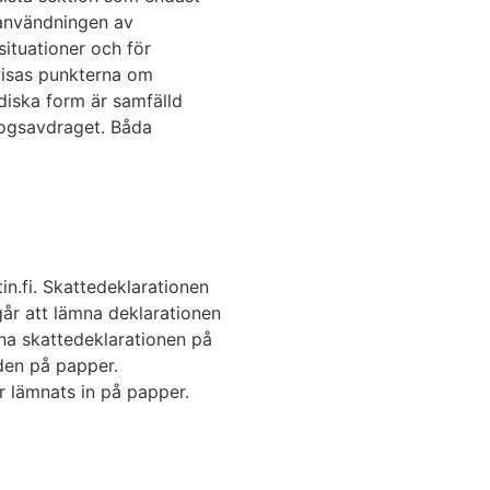
 användningen av
situationer och för
visas punkterna om
diska form är samfälld
kogsavdraget. Båda
tin.fi. Skattedeklarationen
går att lämna deklarationen
mna skattedeklarationen på
den på papper.
r lämnats in på papper.