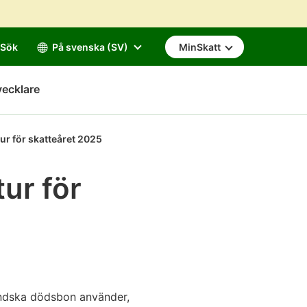
Sök
På svenska (SV)
MinSkatt
vecklare
tur för skatteåret 2025
ur för
ländska dödsbon använder,