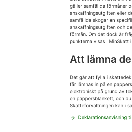
gäller samfällda förmåner o
anskaffningsutgiften eller d
samfällda skogar en specif
anskaffningsutgiften och de
förmån. Om det dock är frå
punkterna visas i MinSkatt 
Att lämna de
Det går att fylla i skattedek
får lämnas in på en pappers
elektroniskt på grund av te
en pappersblankett, och du
Skatteförvaltningen kan i s
Deklarationsanvisning ti