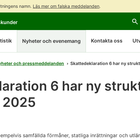
altningens namn.
Läs mer om falska meddelanden
.
Gå
Gå
skunder
direkt
till
till
hela
innehållet
webbplatsens
tistik
Kontakta oss
Ut
Nyheter och evenemang
sökning
yheter och pressmeddelanden
Skattedeklaration 6 har ny struk
aration 6 har ny strukt
t 2025
empelvis samfällda förmåner, statliga inrättningar och ut