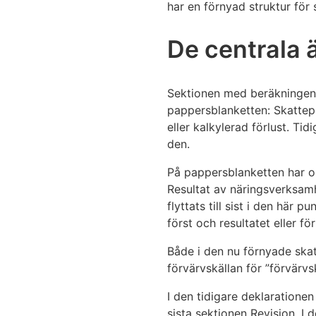
har en förnyad struktur för
De centrala 
Sektionen med beräkningen a
pappersblanketten: Skattep
eller kalkylerad förlust. T
den.
På pappersblanketten har or
Resultat av näringsverksamh
flyttats till sist i den här
först och resultatet eller f
Både i den nu förnyade skat
förvärvskällan för ”förvärv
I den tidigare deklaratione
sista sektionen Revision. I 