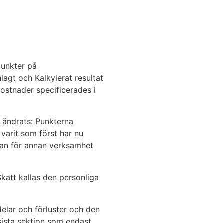
punkter på
agt och Kalkylerat resultat
kostnader specificerades i
r ändrats: Punkterna
varit som först har nu
ällan för annan verksamhet
katt kallas den personliga
delar och förluster och den
 sista sektion som endast