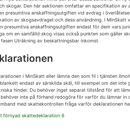
ch skogar. Den här sektionen omfattar en specifikation av
en presumtiva anskaffningsutgiften vid avdrag i överlåtelse
ikation av skogsavdraget och dess användning. I MinSkatt 
n presumtiva anskaffningsutgiften endast för dem vars juri
ga om en samfälld skog visas också punkten som gäller s
i fasen Uträkning av beskattningsbar inkomst.
klarationen
larationen i MinSkatt eller lämna den som fil i tjänsten Ilmoi
blankett endast av särskilda skäl, till exempel om det inte 
kniska hinder. Du behöver inget separat tillstånd för att lä
 behöver inte på förhand redogöra för varför du lämnar in 
amband med skattekontrollen fråga varför deklarationen ha
ll förnyad skattedeklaration 6