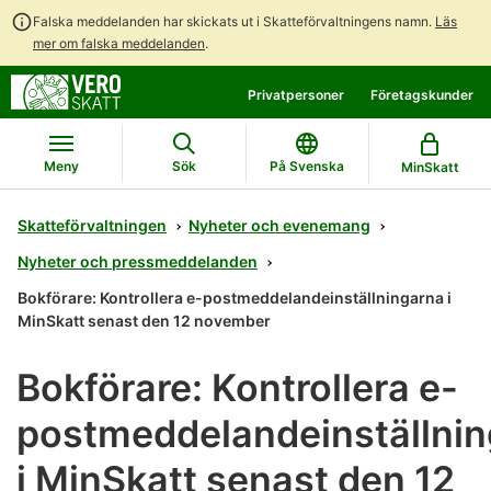
Falska meddelanden har skickats ut i Skatteförvaltningens namn.
Läs
mer om falska meddelanden
.
Gå
Gå
Privatpersoner
Företagskunder
direkt
till
till
hela
innehållet
webbplatsens
Meny
Sök
På Svenska
MinSkatt
sökning
Skatteförvaltningen
Nyheter och evenemang
Nyheter och pressmeddelanden
Bokförare: Kontrollera e-postmeddelandeinställningarna i
MinSkatt senast den 12 november
Bokförare: Kontrollera e-
postmeddelandeinställni
i MinSkatt senast den 12