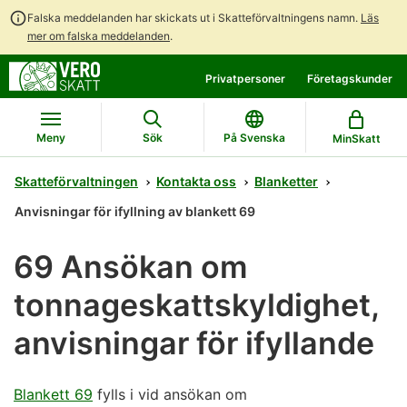
Falska meddelanden har skickats ut i Skatteförvaltningens namn.
Läs
mer om falska meddelanden
.
Gå
Gå
Privatpersoner
Företagskunder
direkt
till
till
hela
innehållet
webbplatsens
Meny
Sök
På Svenska
MinSkatt
sökning
Skatteförvaltningen
Kontakta oss
Blanketter
Anvisningar för ifyllning av blankett 69
69 Ansökan om
tonnageskattskyldighet,
anvisningar för ifyllande
Blankett 69
fylls i vid ansökan om