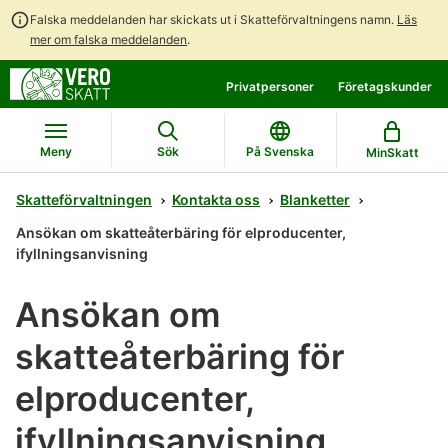
Falska meddelanden har skickats ut i Skatteförvaltningens namn.
Läs
mer om falska meddelanden
.
Gå
Gå
Privatpersoner
Företagskunder
direkt
till
till
hela
innehållet
webbplatsens
Meny
Sök
På Svenska
MinSkatt
sökning
Skatteförvaltningen
Kontakta oss
Blanketter
Ansökan om skatteåterbäring för elproducenter,
ifyllningsanvisning
Ansökan om
skatteåterbäring för
elproducenter,
ifyllningsanvisning