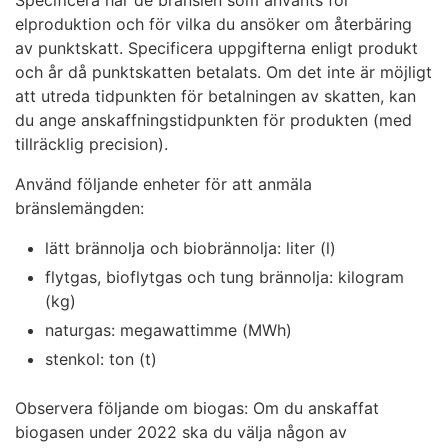
Specificera här de bränslen som använts för
elproduktion och för vilka du ansöker om återbäring
av punktskatt. Specificera uppgifterna enligt produkt
och år då punktskatten betalats. Om det inte är möjligt
att utreda tidpunkten för betalningen av skatten, kan
du ange anskaffningstidpunkten för produkten (med
tillräcklig precision).
Använd följande enheter för att anmäla
bränslemängden:
lätt brännolja och biobrännolja: liter (l)
flytgas, bioflytgas och tung brännolja: kilogram
(kg)
naturgas: megawattimme (MWh)
stenkol: ton (t)
Observera följande om biogas: Om du anskaffat
biogasen under 2022 ska du välja någon av