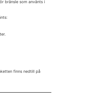
ör bränsle som använts i
änts:
er.
ketten finns nedtill på