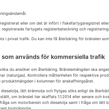
dningsändamål.
istrerat eller om det är infört i fiskefartygsregistret eller 
t registrerade fartygets registerbeteckning och registrerin
 i privat trafik. Du kan inte få återbäring för bränslen som
e som används för kommersiella trafik
 vilka du ansöker om återbäring. Bränslemängden ska anges i
ar (naturgas). Kontrollera måttenheten för respektive pro
 produktmängden i kolumnen för anskaffningsåret.
dieselolja, lätt brännolja och flytgas söks enligt de återbä
ställt, om bränslet har skaffats 1.1.2014 eller senare och kva
 fråga om motorbensin och dieselolja samt i fråga om lätt b
cent biobrännolja.