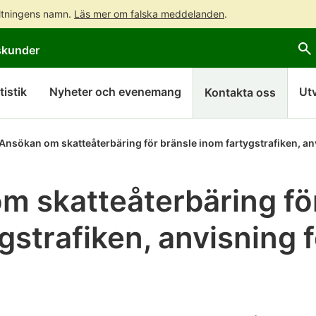
altningens namn.
Läs mer om falska meddelanden
.
Gå
Gå
skunder
direkt
till
till
hela
innehållet
webbplatsens
tistik
Nyheter och evenemang
Ut
Kontakta oss
sökning
Ansökan om skatteåterbäring för bränsle inom fartygstrafiken, anv
m skatteåterbäring fö
gstrafiken, anvisning 