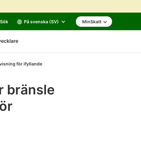
Sök
På svenska (SV)
MinSkatt
vecklare
isning för ifyllande
r bränsle
för