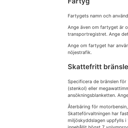
Fartyg
Fartygets namn och använ
Ange även om fartyget är oreg
transportregistret. Ange de
Ange om fartyget har använts
nöjestrafik.
Skattefritt bränsl
Specificera de bränslen för
(stenkol) eller megawattimm
ansökningsblanketten. Ange
Återbäring för motorbensin, 
Skatteförvaltningen har fast
miljöskyddslagen uppfylls i
innehållit högst 7 volympro