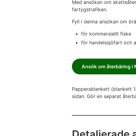
Med ansökan om skatteåterb
fartygstrafiken.
Fyll i denna ansökan om brän
för kommersiellt fiske
för handelssjöfart och 
Ansök om återbäring i
Pappersblankett (blankett 14
sidan. Gör en separat återb
Detaljerade a