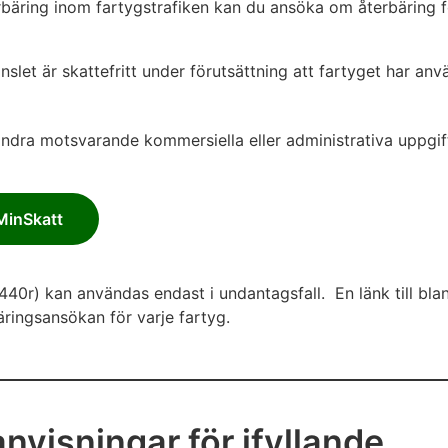
äring inom fartygstrafiken kan du ansöka om återbäring f
slet är skattefritt under förutsättning att fartyget har anv
andra motsvarande kommersiella eller administrativa uppgift
 MinSkatt
40r) kan användas endast i undantagsfall. En länk till blan
äringsansökan för varje fartyg.
nvisningar för ifyllande