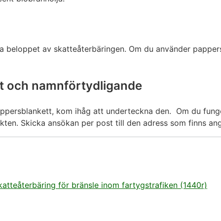
ala beloppet av skatteåterbäringen. Om du använder papper
ft och namnförtydligande
ppersblankett, kom ihåg att underteckna den. Om du fu
kten. Skicka ansökan per post till den adress som finns ang
tteåterbäring för bränsle inom fartygstrafiken (1440r)