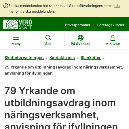
Falska meddelanden har skickats ut i Skatteförvaltningens namn.
Läs
mer om falska meddelanden
.
Gå
Gå
Privatpersoner
Företagskunder
direkt
till
till
hela
innehållet
webbplatsens
Meny
Sök
På Svenska
MinSkatt
sökning
Skatteförvaltningen
Kontakta oss
Blanketter
79 Yrkande om utbildningsavdrag inom näringsverksamhet,
anvisning för ifyllningen
79 Yrkande om
utbildningsavdrag inom
näringsverksamhet,
anvisning för ifyllningen