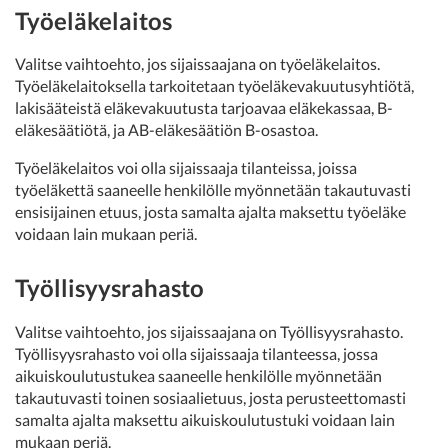
Työeläkelaitos
Valitse vaihtoehto, jos sijaissaajana on työeläkelaitos.
Työeläkelaitoksella tarkoitetaan työeläkevakuutusyhtiötä,
lakisääteistä eläkevakuutusta tarjoavaa eläkekassaa, B-
eläkesäätiötä, ja AB-eläkesäätiön B-osastoa.
Työeläkelaitos voi olla sijaissaaja tilanteissa, joissa
työeläkettä saaneelle henkilölle myönnetään takautuvasti
ensisijainen etuus, josta samalta ajalta maksettu työeläke
voidaan lain mukaan periä.
Työllisyysrahasto
Valitse vaihtoehto, jos sijaissaajana on Työllisyysrahasto.
Työllisyysrahasto voi olla sijaissaaja tilanteessa, jossa
aikuiskoulutustukea saaneelle henkilölle myönnetään
takautuvasti toinen sosiaalietuus, josta perusteettomasti
samalta ajalta maksettu aikuiskoulutustuki voidaan lain
mukaan periä.