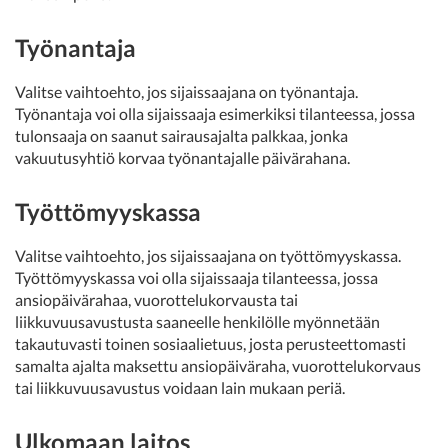
Työnantaja
Valitse vaihtoehto, jos sijaissaajana on työnantaja.
Työnantaja voi olla sijaissaaja esimerkiksi tilanteessa, jossa
tulonsaaja on saanut sairausajalta palkkaa, jonka
vakuutusyhtiö korvaa työnantajalle päivärahana.
Työttömyyskassa
Valitse vaihtoehto, jos sijaissaajana on työttömyyskassa.
Työttömyyskassa voi olla sijaissaaja tilanteessa, jossa
ansiopäivärahaa, vuorottelukorvausta tai
liikkuvuusavustusta saaneelle henkilölle myönnetään
takautuvasti toinen sosiaalietuus, josta perusteettomasti
samalta ajalta maksettu ansiopäiväraha, vuorottelukorvaus
tai liikkuvuusavustus voidaan lain mukaan periä.
Ulkomaan laitos