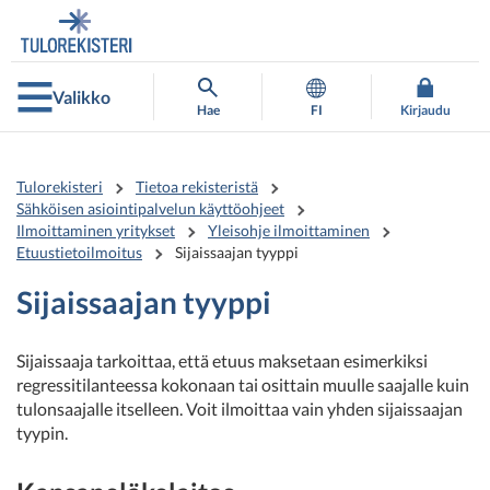
Siirry
Siirry
suoraan
koko
sisältöön
sivuston
hakuun
Valikko
Hae
FI
Kirjaudu
Tulorekisteri
Tietoa rekisteristä
Sähköisen asiointipalvelun käyttöohjeet
Ilmoittaminen yritykset
Yleisohje ilmoittaminen
Etuustietoilmoitus
Sijaissaajan tyyppi
Sijaissaajan tyyppi
Sijaissaaja tarkoittaa, että etuus maksetaan esimerkiksi
regressitilanteessa kokonaan tai osittain muulle saajalle kuin
tulonsaajalle itselleen. Voit ilmoittaa vain yhden sijaissaajan
tyypin.