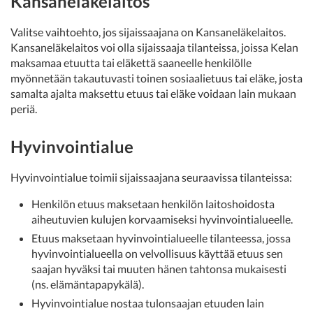
Kansaneläkelaitos
Valitse vaihtoehto, jos sijaissaajana on Kansaneläkelaitos.
Kansaneläkelaitos voi olla sijaissaaja tilanteissa, joissa Kelan
maksamaa etuutta tai eläkettä saaneelle henkilölle
myönnetään takautuvasti toinen sosiaalietuus tai eläke, josta
samalta ajalta maksettu etuus tai eläke voidaan lain mukaan
periä.
Hyvinvointialue
Hyvinvointialue toimii sijaissaajana seuraavissa tilanteissa:
Henkilön etuus maksetaan henkilön laitoshoidosta
aiheutuvien kulujen korvaamiseksi hyvinvointialueelle.
Etuus maksetaan hyvinvointialueelle tilanteessa, jossa
hyvinvointialueella on velvollisuus käyttää etuus sen
saajan hyväksi tai muuten hänen tahtonsa mukaisesti
(ns. elämäntapapykälä).
Hyvinvointialue nostaa tulonsaajan etuuden lain