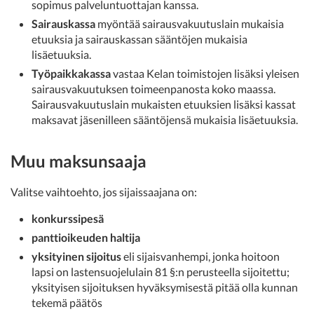
sopimus palveluntuottajan kanssa.
Sairauskassa
myöntää sairausvakuutuslain mukaisia
etuuksia ja sairauskassan sääntöjen mukaisia
lisäetuuksia.
Työpaikkakassa
vastaa Kelan toimistojen lisäksi yleisen
sairausvakuutuksen toimeenpanosta koko maassa.
Sairausvakuutuslain mukaisten etuuksien lisäksi kassat
maksavat jäsenilleen sääntöjensä mukaisia lisäetuuksia.
Muu maksunsaaja
Valitse vaihtoehto, jos sijaissaajana on:
konkurssipesä
panttioikeuden haltija
yksityinen sijoitus
eli sijaisvanhempi, jonka hoitoon
lapsi on lastensuojelulain 81 §:n perusteella sijoitettu;
yksityisen sijoituksen hyväksymisestä pitää olla kunnan
tekemä päätös