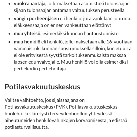
vuokranantaja,
jolle maksetaan asumistuki tulonsaajan
sijaan tulonsaajan antaman valtuutuksen perusteella
vangin perheenjäsen
eli henkilö, jota vankilaan joutunut
eläkkeensaaja on ennen vankeuttaan elättänyt
muu yhteisö,
esimerkiksi kunnan hautaustoimisto
muu henkilö
eli henkilö, jolle maksetaan alle 16-vuotiaan
vammaistuki kunnan suostumuksella silloin, kun etuutta
ei ole erityisestä syystä tarkoituksenmukaista maksaa
lapsen edunvalvojalle. Muu henkilö voi olla esimerkiksi
perhekodin perhehoitaja.
Potilasvakuutuskeskus
Valitse vaihtoehto, jos sijaissaajana on
Potilasvakuutuskeskus (PVK). Potilasvakuutuskeskus
huolehtii keskitetysti terveydenhuollon yhteydessä
aiheutuneiden henkilövahinkojen korvaamisesta ja edistää
potilasturvallisuutta.