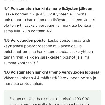
4.4 Poistamaton hankintameno lisäysten jälkeen
:
Laske kohtien 4.2 ja 4.3 luvut yhteen eli ilmoita
poistamaton hankintameno lisäysten jälkeen. Jos et
ole tehnyt lisäyksiä verovuonna, merkitse kohtaan
sama luku kuin kohtaan 4.2.
4.5 Verovuoden poisto
: Laske poiston määrä eli
käyttämäsi poistoprosentin mukainen osuus
poistamattomasta hankintamenosta. Laske yhteen
tämän rivin kaikkien sarakkeiden poistot ja siirrä
summa kohtaan 3.3.
4.6 Poistamaton hankintameno verovuoden lopussa
:
Vähennä kohdan 4.4 määrästä Verovuoden poisto ja
merkitse erotus tähän.
Esimerkki: Olet hankkinut kiinteistön 100 000
euron kauppahinnalla. Kauppahinnasta tontin