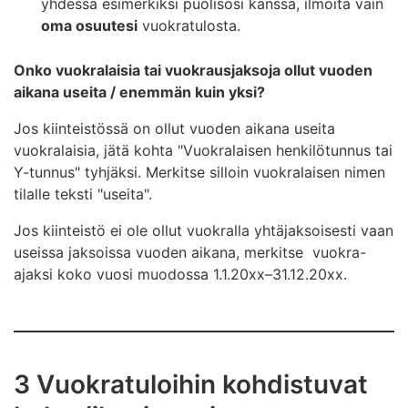
yhdessä esimerkiksi puolisosi kanssa, ilmoita vain
oma osuutesi
vuokratulosta.
Onko vuokralaisia tai vuokrausjaksoja ollut vuoden
aikana useita / enemmän kuin yksi?
Jos kiinteistössä on ollut vuoden aikana useita
vuokralaisia, jätä kohta "Vuokralaisen henkilötunnus tai
Y-tunnus" tyhjäksi. Merkitse silloin vuokralaisen nimen
tilalle teksti "useita".
Jos kiinteistö ei ole ollut vuokralla yhtäjaksoisesti vaan
useissa jaksoissa vuoden aikana, merkitse vuokra-
ajaksi koko vuosi muodossa 1.1.20xx–31.12.20xx.
3 Vuokratuloihin kohdistuvat