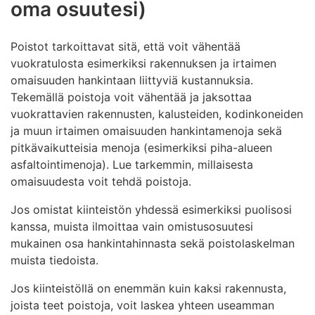
oma osuutesi)
Poistot tarkoittavat sitä, että voit vähentää
vuokratulosta esimerkiksi rakennuksen ja irtaimen
omaisuuden hankintaan liittyviä kustannuksia.
Tekemällä poistoja voit vähentää ja jaksottaa
vuokrattavien rakennusten, kalusteiden, kodinkoneiden
ja muun irtaimen omaisuuden hankintamenoja sekä
pitkävaikutteisia menoja (esimerkiksi piha-alueen
asfaltointimenoja). Lue tarkemmin, millaisesta
omaisuudesta voit tehdä poistoja.
Jos omistat kiinteistön yhdessä esimerkiksi puolisosi
kanssa, muista ilmoittaa vain omistusosuutesi
mukainen osa hankintahinnasta sekä poistolaskelman
muista tiedoista.
Jos kiinteistöllä on enemmän kuin kaksi rakennusta,
joista teet poistoja, voit laskea yhteen useamman