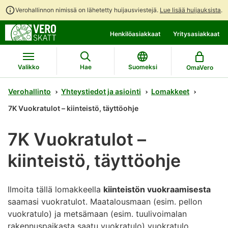
Verohallinnon nimissä on lähetetty huijausviestejä.
Lue lisää huijauksista
.
Siirry
Siirry
Henkilöasiakkaat
Yritysasiakkaat
suoraan
koko
sisältöön
sivuston
hakuun
Valikko
Hae
Suomeksi
OmaVero
Verohallinto
Yhteystiedot ja asiointi
Lomakkeet
7K Vuokratulot – kiinteistö, täyttöohje
7K Vuokratulot –
kiinteistö, täyttöohje
Ilmoita tällä lomakkeella
kiinteistön vuokraamisesta
saamasi vuokratulot. Maatalousmaan (esim. pellon
vuokratulo) ja metsämaan (esim. tuulivoimalan
rakennuspaikasta saatu vuokratulo) vuokratulo