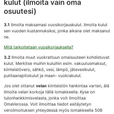
kulut (ilmoita vain oma
osuutesi)
3.1
Ilmoita maksamasi vuosikorjauskulut. Ilmoita kulut
sen vuoden kustannuksiksi, jonka aikana olet maksanut
ne.
Mitä tarkoitetaan vuosikorjauksella?
3.2
Ilmoita muut vuokrattuun omaisuuteen kohdistuvat
kulut. Merkitse muihin kuluihin esim. vakuutusmaksut,
kiinteistövero, sähkö, vesi, lämpö, jätevesikulut,
puhtaanapitokulut ja maan- vuokrakulut.
Jos olet ottanut
velan
kiinteistön hankintaa varten, älä
ilmoita velan korkoja tällä lomakkeella. Kyse on
tulonhankkimisvelasta, jonka voit ilmoittaa
OmaVerossa. Voit ilmoittaa tiedot esitäytetyn
veroilmoituksen yhteydessä myös lomakkeella 50B