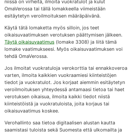
niissä on virheitä, ilmoita vuokratulot ja kulut
OmaVerossa tai tällä lomakkeella viimeistään
esitäytetyn veroilmoituksen määräpäivänä.
Käytä tätä lomaketta myös silloin, jos teet
oikaisuvaatimuksen verotuksen päättymisen jälkeen.
Täytä oikaisuvaatimus
(lomake 3308) ja liitä tämä
lomake vaatimukseesi. Myös oikaisuvaatimuksen voi
tehdä OmaVerossa.
Jos ilmoitat vuokratuloja verokorttia tai ennakkoveroa
varten, ilmoita kaikkien vuokraamiesi kiinteistöjen
tiedot ja vuokratulot. Jos korjaat aiemmin esitäytetyn
veroilmoituksen yhteydessä antamaasi tietoa tai haet
verotuksen oikaisua, ilmoita kaikki tiedot niistä
kiinteistöistä ja vuokratuloista, joita korjaus tai
oikaisuvaatimus koskee.
Verohallinto saa tietoa digitaalisen alustan kautta
saamistasi tuloista sekä Suomesta että ulkomailta ja