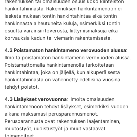
rakennuksen tai omaisuuden osuus koko kiinteistön
hankintahinnasta. Rakennuksen hankintamenoon ei
lasketa mukaan tontin hankintahintaa eikä tontin
hankinnasta aiheutuneita kuluja, esimerkiksi tontin
osuutta varainsiirtoverosta, liittymismaksuja eikä
korvauksia kadun tai viemärin rakentamisesta.
4.2 Poistamaton hankintameno verovuoden alussa
:
Ilmoita poistamaton hankintameno verovuoden alussa.
Poistamattomalla hankintamenolla tarkoitetaan
hankintahintaa, joka on jäljellä, kun alkuperäisestä
hankintahinnasta on vähennetty edellisinä vuosina
tehdyt poistot.
4.3 Lisäykset verovuonna
: Ilmoita omaisuuden
hankintamenoon tehdyt lisäykset, esimerkiksi vuoden
aikana maksamasi perusparannusmenot.
Perusparannusta ovat rakennuksen laajentaminen,
muutostyöt, uudistustyöt ja muut vastaavat
toimenpiteet.