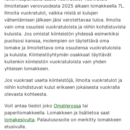
ilmoitetaan verovuodesta 2025 alkaen lomakkeella 7L.
Ilmoita vuokratulot, vaikka niistä ei kulujen
vähentämisen jälkeen jäisi verotettavaa tuloa. Ilmoita
vain oma osuutesi vuokratuloista ja niihin kohdistuvista
kuluista. Jos omistat kiinteistön yhdessä esimerkiksi
puolisosi kanssa, molempien on täytettävä oma
lomake ja ilmoitettava oma osuutensa vuokratuloista
ja kuluista. Kiinteistöyhtymän osakkaat täyttävät
kuitenkin kiinteistön vuokratuloista vain yhden
yhteisen lomakkeen.
Jos vuokraat useita kiinteistöjä, ilmoita vuokratulot ja
niihin kohdistuvat kulut erikseen jokaisesta vuokralla
olevasta kohteesta.
Voit antaa tiedot joko
OmaVerossa
tai
paperilomakkeella. Lomakkeen ja lisätietoa saat
lomakesivulta
. Palautusosoite on merkitty lomakkeen
etusivulle.