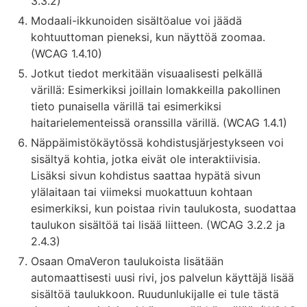
3.3.2)
Modaali-ikkunoiden sisältöalue voi jäädä
kohtuuttoman pieneksi, kun näyttöä zoomaa.
(WCAG 1.4.10)
Jotkut tiedot merkitään visuaalisesti pelkällä
värillä: Esimerkiksi joillain lomakkeilla pakollinen
tieto punaisella värillä tai esimerkiksi
haitarielementeissä oranssilla värillä. (WCAG 1.4.1)
Näppäimistökäytössä kohdistusjärjestykseen voi
sisältyä kohtia, jotka eivät ole interaktiivisia.
Lisäksi sivun kohdistus saattaa hypätä sivun
ylälaitaan tai viimeksi muokattuun kohtaan
esimerkiksi, kun poistaa rivin taulukosta, suodattaa
taulukon sisältöä tai lisää liitteen. (WCAG 3.2.2 ja
2.4.3)
Osaan OmaVeron taulukoista lisätään
automaattisesti uusi rivi, jos palvelun käyttäjä lisää
sisältöä taulukkoon. Ruudunlukijalle ei tule tästä