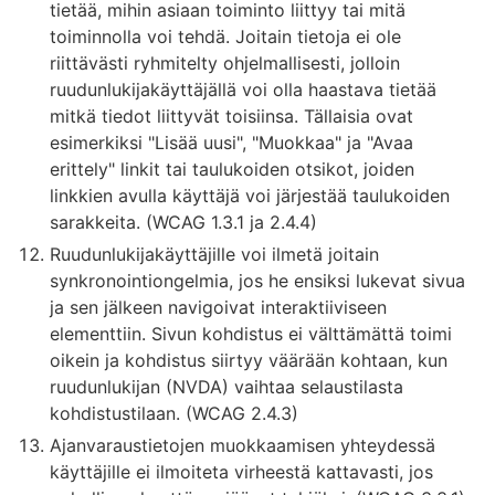
tietää, mihin asiaan toiminto liittyy tai mitä
toiminnolla voi tehdä. Joitain tietoja ei ole
riittävästi ryhmitelty ohjelmallisesti, jolloin
ruudunlukijakäyttäjällä voi olla haastava tietää
mitkä tiedot liittyvät toisiinsa. Tällaisia ovat
esimerkiksi "Lisää uusi", "Muokkaa" ja "Avaa
erittely" linkit tai taulukoiden otsikot, joiden
linkkien avulla käyttäjä voi järjestää taulukoiden
sarakkeita. (WCAG 1.3.1 ja 2.4.4)
Ruudunlukijakäyttäjille voi ilmetä joitain
synkronointiongelmia, jos he ensiksi lukevat sivua
ja sen jälkeen navigoivat interaktiiviseen
elementtiin. Sivun kohdistus ei välttämättä toimi
oikein ja kohdistus siirtyy väärään kohtaan, kun
ruudunlukijan (NVDA) vaihtaa selaustilasta
kohdistustilaan. (WCAG 2.4.3)
Ajanvaraustietojen muokkaamisen yhteydessä
käyttäjille ei ilmoiteta virheestä kattavasti, jos