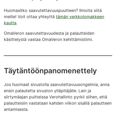
Huomasitko saavutettavuuspuutteen? Ilmoita siitä
meille! Voit ottaa yhteyttä
tämän verkkolomakkeen
kautta
.
OmaVeron saavutettavuudesta ja palautteiden
käsittelystä vastaa OmaVeron kehittämistiimi.
Täytäntöönpanomenettely
Jos huomaat sivustolla saavutettavuusongelmia, anna
ensin palautetta sivuston ylläpitäjälle. Lain ja
siirtymäajan puitteissa Verohallinto pyrkii siihen, että
palautteisiin vastataan kahden viikon sisällä palautteen
antamisesta.