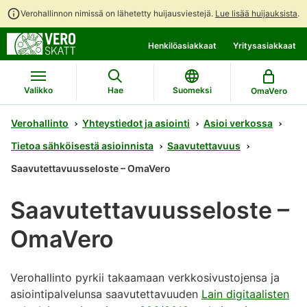
Verohallinnon nimissä on lähetetty huijausviestejä.
Lue lisää huijauksista
.
Siirry
Siirry
Henkilöasiakkaat
Yritysasiakkaat
suoraan
koko
sisältöön
sivuston
hakuun
Valikko
Hae
Suomeksi
OmaVero
Verohallinto
Yhteystiedot ja asiointi
Asioi verkossa
Tietoa sähköisestä asioinnista
Saavutettavuus
Saavutettavuusseloste – OmaVero
Saavutettavuusseloste –
OmaVero
Verohallinto pyrkii takaamaan verkkosivustojensa ja
asiointipalvelunsa saavutettavuuden
Lain digitaalisten