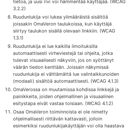
tietoa, ja uusi rivi voi hämmentää käyttäjää. (WCAG
3.2.2)
Ruudunlukija voi lukea ylimääräistä sisältöä
joissakin OmaVeron taulukoissa, kun käyttäjä
siirtyy taulukon sisällä olevaan linkkiin. (WCAG
1.3.1)
Ruudunlukija ei lue kaikilla ilmoituksilla
automaattisesti virheviestejä tai ohjeita, jotka
tulevat visuaalisesti näkyviin, jos on syöttänyt
väärän tiedon kenttään. Joissain näkymissä
ruudunlukija ei välttämättä lue valintaikkunoiden
(modaali) sisältöä automaattisesti. (WCAG 4.1.3)
OmaVerossa on muutamissa kohdissa linkkejä ja
painikkeita, joiden ohjelmallinen ja visuaalinen
esitystapa eivät vastaa toisiaan. (WCAG 4.1.2)
Osaa OmaVeron toiminnoista ei ole nimetty
ohjelmallisesti riittävän kattavasti, jolloin
esimerkiksi ruudunlukijakäyttäjän voi olla haastava