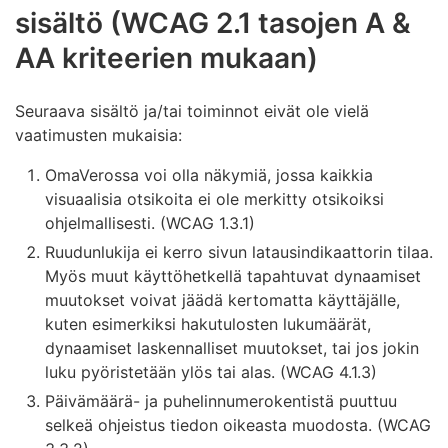
sisältö (WCAG 2.1 tasojen A &
AA kriteerien mukaan)
Seuraava sisältö ja/tai toiminnot eivät ole vielä
vaatimusten mukaisia:
OmaVerossa voi olla näkymiä, jossa kaikkia
visuaalisia otsikoita ei ole merkitty otsikoiksi
ohjelmallisesti. (WCAG 1.3.1)
Ruudunlukija ei kerro sivun latausindikaattorin tilaa.
Myös muut käyttöhetkellä tapahtuvat dynaamiset
muutokset voivat jäädä kertomatta käyttäjälle,
kuten esimerkiksi hakutulosten lukumäärät,
dynaamiset laskennalliset muutokset, tai jos jokin
luku pyöristetään ylös tai alas. (WCAG 4.1.3)
Päivämäärä- ja puhelinnumerokentistä puuttuu
selkeä ohjeistus tiedon oikeasta muodosta. (WCAG