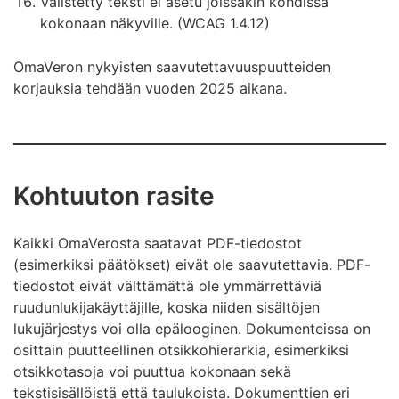
Välistetty teksti ei asetu joissakin kohdissa
kokonaan näkyville. (WCAG 1.4.12)
OmaVeron nykyisten saavutettavuuspuutteiden
korjauksia tehdään vuoden 2025 aikana.
Kohtuuton rasite
Kaikki OmaVerosta saatavat PDF-tiedostot
(esimerkiksi päätökset) eivät ole saavutettavia. PDF-
tiedostot eivät välttämättä ole ymmärrettäviä
ruudunlukijakäyttäjille, koska niiden sisältöjen
lukujärjestys voi olla epälooginen. Dokumenteissa on
osittain puutteellinen otsikkohierarkia, esimerkiksi
otsikkotasoja voi puuttua kokonaan sekä
tekstisisällöistä että taulukoista. Dokumenttien eri