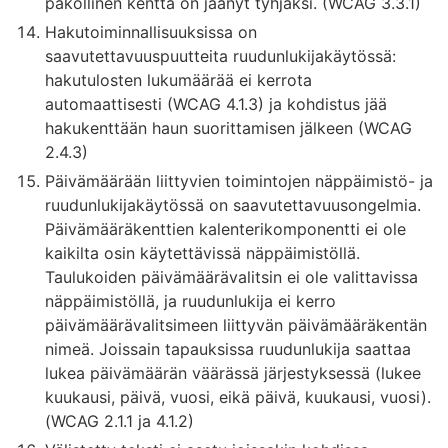
pakollinen kenttä on jäänyt tyhjäksi. (WCAG 3.3.1)
Hakutoiminnallisuuksissa on
saavutettavuuspuutteita ruudunlukijakäytössä:
hakutulosten lukumäärää ei kerrota
automaattisesti (WCAG 4.1.3) ja kohdistus jää
hakukenttään haun suorittamisen jälkeen (WCAG
2.4.3)
Päivämäärään liittyvien toimintojen näppäimistö- ja
ruudunlukijakäytössä on saavutettavuusongelmia.
Päivämääräkenttien kalenterikomponentti ei ole
kaikilta osin käytettävissä näppäimistöllä.
Taulukoiden päivämäärävalitsin ei ole valittavissa
näppäimistöllä, ja ruudunlukija ei kerro
päivämäärävalitsimeen liittyvän päivämääräkentän
nimeä. Joissain tapauksissa ruudunlukija saattaa
lukea päivämäärän väärässä järjestyksessä (lukee
kuukausi, päivä, vuosi, eikä päivä, kuukausi, vuosi).
(WCAG 2.1.1 ja 4.1.2)