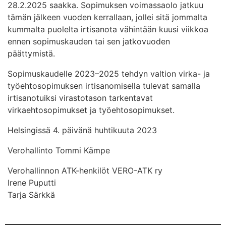
28.2.2025 saakka. Sopimuksen voimassaolo jatkuu
tämän jälkeen vuoden kerrallaan, jollei sitä jommalta
kummalta puolelta irtisanota vähintään kuusi viikkoa
ennen sopimuskauden tai sen jatkovuoden
päättymistä.
Sopimuskaudelle 2023–2025 tehdyn valtion virka- ja
työehtosopimuksen irtisanomisella tulevat samalla
irtisanotuiksi virastotason tarkentavat
virkaehtosopimukset ja työehtosopimukset.
Helsingissä 4. päivänä huhtikuuta 2023
Verohallinto Tommi Kämpe
Verohallinnon ATK-henkilöt VERO-ATK ry
Irene Puputti
Tarja Särkkä