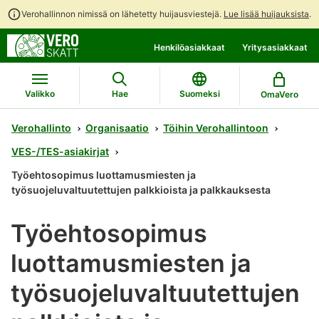
Verohallinnon nimissä on lähetetty huijausviestejä.
Lue lisää huijauksista
.
Siirry
Siirry
Henkilöasiakkaat
Yritysasiakkaat
suoraan
koko
sisältöön
sivuston
hakuun
Valikko
Hae
Suomeksi
OmaVero
Verohallinto
Organisaatio
Töihin Verohallintoon
VES-/TES-asiakirjat
Työehtosopimus luottamusmiesten ja
työsuojeluvaltuutettujen palkkioista ja palkkauksesta
Työehtosopimus
luottamusmiesten ja
työsuojeluvaltuutettujen