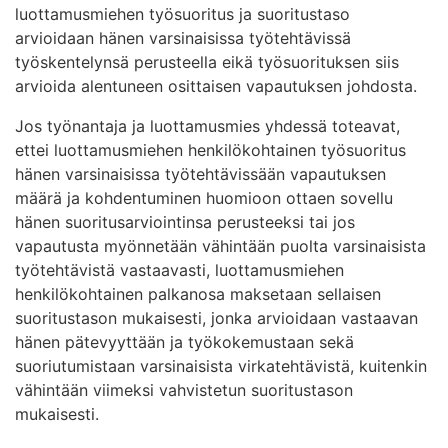
luottamusmiehen työsuoritus ja suoritustaso
arvioidaan hänen varsinaisissa työtehtävissä
työskentelynsä perusteella eikä työsuorituksen siis
arvioida alentuneen osittaisen vapautuksen johdosta.
Jos työnantaja ja luottamusmies yhdessä toteavat,
ettei luottamusmiehen henkilökohtainen työsuoritus
hänen varsinaisissa työtehtävissään vapautuksen
määrä ja kohdentuminen huomioon ottaen sovellu
hänen suoritusarviointinsa perusteeksi tai jos
vapautusta myönnetään vähintään puolta varsinaisista
työtehtävistä vastaavasti, luottamusmiehen
henkilökohtainen palkanosa maksetaan sellaisen
suoritustason mukaisesti, jonka arvioidaan vastaavan
hänen pätevyyttään ja työkokemustaan sekä
suoriutumistaan varsinaisista virkatehtävistä, kuitenkin
vähintään viimeksi vahvistetun suoritustason
mukaisesti.