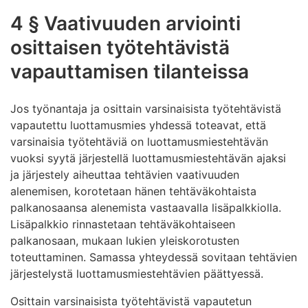
4 § Vaativuuden arviointi
osittaisen työtehtävistä
vapauttamisen tilanteissa
Jos työnantaja ja osittain varsinaisista työtehtävistä
vapautettu luottamusmies yhdessä toteavat, että
varsinaisia työtehtäviä on luottamusmiestehtävän
vuoksi syytä järjestellä luottamusmiestehtävän ajaksi
ja järjestely aiheuttaa tehtävien vaativuuden
alenemisen, korotetaan hänen tehtäväkohtaista
palkanosaansa alenemista vastaavalla lisäpalkkiolla.
Lisäpalkkio rinnastetaan tehtäväkohtaiseen
palkanosaan, mukaan lukien yleiskorotusten
toteuttaminen. Samassa yhteydessä sovitaan tehtävien
järjestelystä luottamusmiestehtävien päättyessä.
Osittain varsinaisista työtehtävistä vapautetun