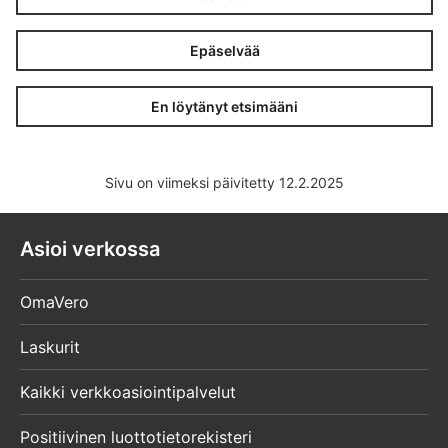
Epäselvää
En löytänyt etsimääni
Sivu on viimeksi päivitetty 12.2.2025
Asioi verkossa
OmaVero
Laskurit
Kaikki verkkoasiointipalvelut
Positiivinen luottotietorekisteri