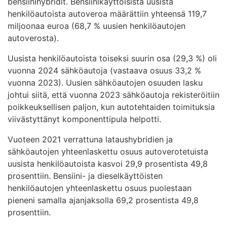
bensiinihybridit. Bensiinikäyttöisistä uusista
henkilöautoista autoveroa määrättiin yhteensä 119,7
miljoonaa euroa (68,7 % uusien henkilöautojen
autoverosta).
Uusista henkilöautoista toiseksi suurin osa (29,3 %) oli
vuonna 2024 sähköautoja (vastaava osuus 33,2 %
vuonna 2023). Uusien sähköautojen osuuden lasku
johtui siitä, että vuonna 2023 sähköautoja rekisteröitiin
poikkeuksellisen paljon, kun autotehtaiden toimituksia
viivästyttänyt komponenttipula helpotti.
Vuoteen 2021 verrattuna lataushybridien ja
sähköautojen yhteenlaskettu osuus autoverotetuista
uusista henkilöautoista kasvoi 29,9 prosentista 49,8
prosenttiin. Bensiini- ja dieselkäyttöisten
henkilöautojen yhteenlaskettu osuus puolestaan
pieneni samalla ajanjaksolla 69,2 prosentista 49,8
prosenttiin.