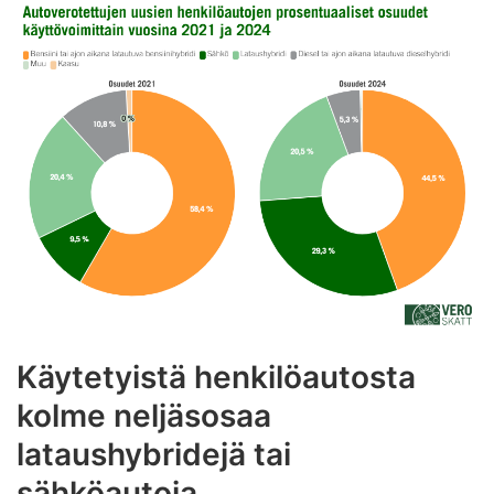
Käytetyistä henkilöautosta
kolme neljäsosaa
lataushybridejä tai
sähköautoja