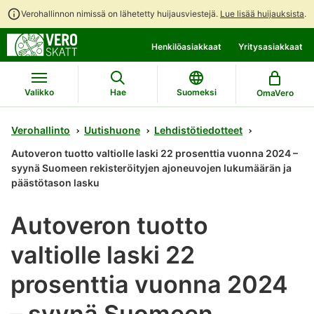
Verohallinnon nimissä on lähetetty huijausviestejä.
Lue lisää huijauksista
.
Siirry
Siirry
Henkilöasiakkaat
Yritysasiakkaat
suoraan
koko
sisältöön
sivuston
hakuun
Valikko
Hae
Suomeksi
OmaVero
Verohallinto
Uutishuone
Lehdistötiedotteet
Autoveron tuotto valtiolle laski 22 prosenttia vuonna 2024 –
syynä Suomeen rekisteröityjen ajoneuvojen lukumäärän ja
päästötason lasku
Autoveron tuotto
valtiolle laski 22
prosenttia vuonna 2024
– syynä Suomeen