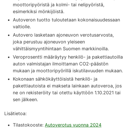
moottoripyöristä ja kolmi- tai nelipyöristä,
esimerkiksi mönkijöistä.
Autoveron tuotto tuloutetaan kokonaisuudessaan
valtiolle.
Autovero lasketaan ajoneuvon verotusarvosta,
joka perustuu ajoneuvon yleiseen
vähittäismyyntihintaan Suomen markkinoilla.
Veroprosentti määräytyy henkilö- ja pakettiautoilla
auton valmistajan ilmoittaman CO2-päästön
mukaan ja moottoripyörillä iskutilavuuden mukaan.
Kokonaan sähkökäyttöisistä henkilö- ja
pakettiautoista ei makseta lainkaan autoveroa, jos
ne on rekisteröity tai otettu käyttöön 1.10.2021 tai
sen jälkeen.
Lisätietoa:
Tilastokooste:
Autoverotus vuonna 2024