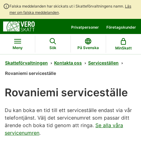
Falska meddelanden har skickats ut i Skatteförvaltningens namn.
Läs
mer om falska meddelanden
.
Gå
Gå
Privatpersoner
Företagskunder
direkt
till
till
hela
innehållet
webbplatsens
Meny
Sök
På Svenska
MinSkatt
sökning
Skatteförvaltningen
Kontakta oss
Serviceställen
Rovaniemi serviceställe
Rovaniemi serviceställe
Du kan boka en tid till ett serviceställe endast via vår
telefontjänst. Välj det servicenumret som passar ditt
ärende och boka tid genom att ringa.
Se alla våra
servicenumren
.