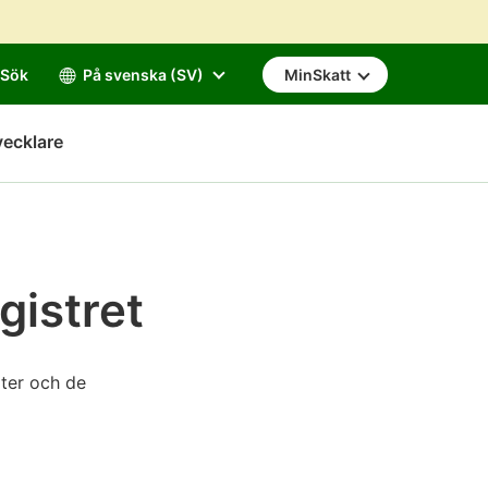
Sök
På svenska (SV)
MinSkatt
vecklare
gistret
iter och de