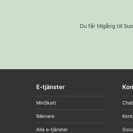
Du får tillgång till 
E-tjänster
Kon
MinSkatt
Chat
Räknare
Kont
Alla e-tjänster
Soci