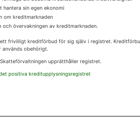
tt hantera sin egen ekonomi
tion om kreditmarknaden
en och övervakningen av kreditmarknaden.
t frivilligt kreditförbud för sig själv i registret. Kreditför
r används obehörigt.
katteförvaltningen upprätthåller registret.
 det positiva kreditupplysningsregistret