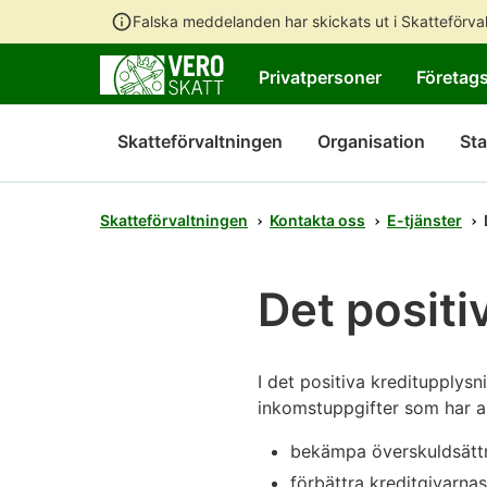
Falska meddelanden har skickats ut i Skatteförv
Privatpersoner
Företag
Skatteförvaltningen
Organisation
Sta
Skatteförvaltningen
Kontakta oss
E-tjänster
Det positi
I det positiva kreditupplys
inkomstuppgifter som har anm
bekämpa överskuldsättn
förbättra kreditgivarn