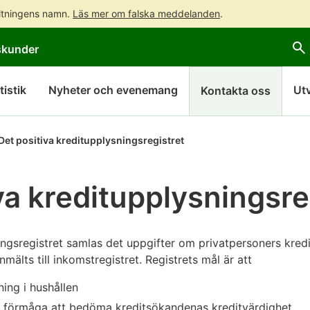
altningens namn.
Läs mer om falska meddelanden
.
Gå
Gå
skunder
direkt
till
till
hela
innehållet
webbplatsens
tistik
Nyheter och evenemang
Ut
Kontakta oss
sökning
Det positiva kreditupplysningsregistret
va kreditupplysningsre
ningsregistret samlas det uppgifter om privatpersoners kred
älts till inkomstregistret. Registrets mål är att
ing i hushållen
as förmåga att bedöma kreditsökandenas kreditvärdighet