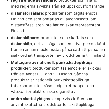
registrerade avsändare:
produkter som i strid
med reglerna avvikits från ett uppskovsförfarande
distansförsäljare:
produkter som tagits emot i
Finland och som omfattas av alkoholskatt, om
distansförsäljaren inte har en skatterepresentant i
Finland
distansköpare:
produkter som skaffats som
distansköp
, det vill säga som en privatperson köpt
från en annan medlemsstat på så sätt att personen
själv ordnat transporten av produkterna till Finland
Mottagare av nationellt punktskattepliktiga
produkter:
produkter som tas emot eller skickas
från ett annat EU-land till Finland. Sådana
produkter är nationellt punktskattepliktiga
tobaksprodukter, såsom cigarrettpapper och
vätskor för elektroniska cigaretter.
andra skattskyldiga:
exempelvis aktörer som
använt skattefria produkter för skattepliktiga