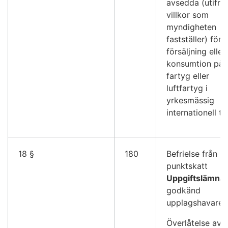
avsedda (utifrå
villkor som
myndigheten
fastställer) för
försäljning eller
konsumtion på 
fartyg eller
luftfartyg i
yrkesmässig
internationell tra
18 §
180
Befrielse från
punktskatt
Uppgiftslämna
godkänd
upplagshavare
Överlåtelse av