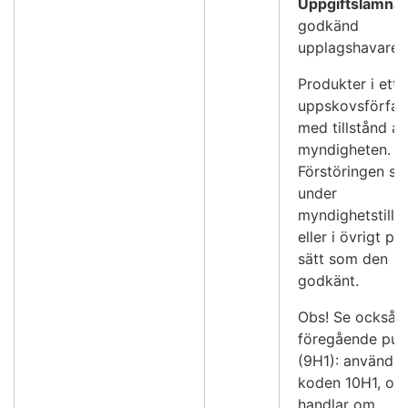
Uppgiftslämna
godkänd
upplagshavare
Produkter i ett
uppskovsförfar
med tillstånd av
myndigheten.
Förstöringen sk
under
myndighetstills
eller i övrigt på 
sätt som den
godkänt.
Obs! Se också
föregående pun
(9H1): använd i
koden 10H1, om
handlar om