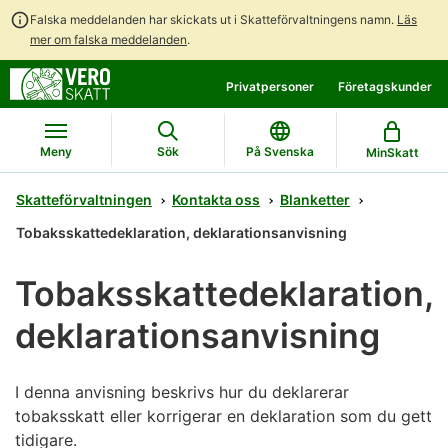
Falska meddelanden har skickats ut i Skatteförvaltningens namn.
Läs
mer om falska meddelanden
.
Gå
Gå
Privatpersoner
Företagskunder
direkt
till
till
hela
innehållet
webbplatsens
Meny
Sök
På Svenska
MinSkatt
sökning
Skatteförvaltningen
Kontakta oss
Blanketter
Tobaksskattedeklaration, deklarationsanvisning
Tobaksskattedeklaration,
deklarationsanvisning
I denna anvisning beskrivs hur du deklarerar
tobaksskatt eller korrigerar en deklaration som du gett
tidigare.