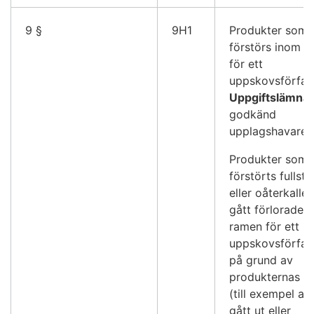
9 §
9H1
Produkter som
förstörs inom 
för ett
uppskovsförfar
Uppgiftslämna
godkänd
upplagshavare
Produkter som
förstörts fullst
eller oåterkallel
gått förlorade 
ramen för ett
uppskovsförfar
på grund av
produkternas na
(till exempel at
gått ut eller