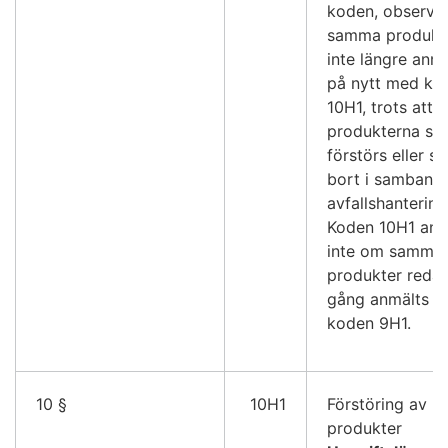
koden, observer
samma produkt
inte längre anm
på nytt med ko
10H1, trots att
produkterna se
förstörs eller s
bort i samband
avfallshantering
Koden 10H1 an
inte om samma
produkter reda
gång anmälts 
koden 9H1.
10 §
10H1
Förstöring av
produkter