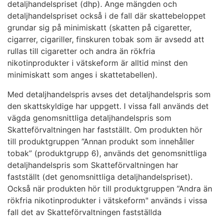
detaljhandelspriset (dhp). Ange mängden och
detaljhandelspriset också i de fall där skattebeloppet
grundar sig på minimiskatt (skatten på cigaretter,
cigarrer, cigariller, finskuren tobak som är avsedd att
rullas till cigaretter och andra än rökfria
nikotinprodukter i vätskeform är alltid minst den
minimiskatt som anges i skattetabellen).
Med detaljhandelspris avses det detaljhandelspris som
den skattskyldige har uppgett. I vissa fall används det
vägda genomsnittliga detaljhandelspris som
Skatteförvaltningen har fastställt. Om produkten hör
till produktgruppen ”Annan produkt som innehåller
tobak” (produktgrupp 6), används det genomsnittliga
detaljhandelspris som Skatteförvaltningen har
fastställt (det genomsnittliga detaljhandelspriset).
Också när produkten hör till produktgruppen ”Andra än
rökfria nikotinprodukter i vätskeform" används i vissa
fall det av Skatteförvaltningen fastställda