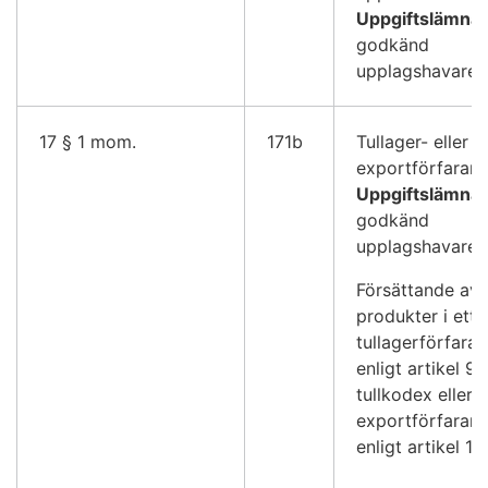
Uppgiftslämna
godkänd
upplagshavare
17 § 1 mom.
171b
Tullager- eller
exportförfaran
Uppgiftslämna
godkänd
upplagshavare
Försättande av
produkter i ett
tullagerförfara
enligt artikel 98
tullkodex eller e
exportförfaran
enligt artikel 16