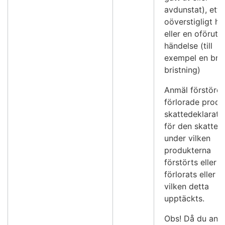
avdunstat), ett
oöverstigligt hi
eller en oförut
händelse (till
exempel en bra
bristning)
Anmäl förstörd
förlorade produ
skattedeklarati
för den skattep
under vilken
produkterna
förstörts eller
förlorats eller 
vilken detta
upptäckts.
Obs! Då du anv