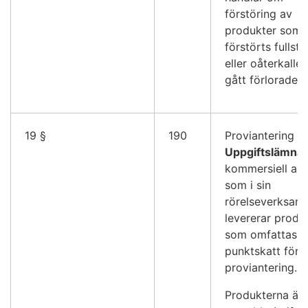
förstöring av
produkter som
förstörts fullst
eller oåterkallel
gått förlorade.
19 §
190
Proviantering
Uppgiftslämna
kommersiell akt
som i sin
rörelseverksam
levererar produ
som omfattas a
punktskatt för
proviantering.
Produkterna är