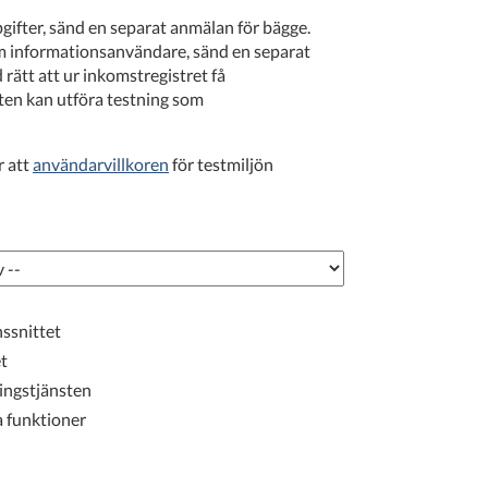
ifter, sänd en separat anmälan för bägge.
 informationsanvändare, sänd en separat
rätt att ur inkomstregistret få
ften kan utföra testning som
r att
användarvillkoren
för testmiljön
ssnittet
t
ningstjänsten
a funktioner