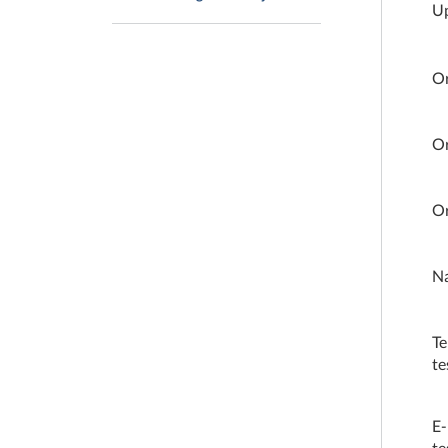
Up
Or
O
Or
Na
Te
te
E-
te