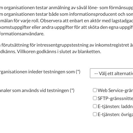
 organisationen testar anmälning av såväl löne- som förmånsuppg
 organisationen testar både som informationsproducent och som
mälan för varje roll. Observera att enbart en aktör med lagstadgad 
komstuppgifter eller andra uppgifter för att sköta den egna uppgi
formationsanvändare.
 förutsättning för intressentgruppstestning av inkomstregistret ä
dkänns. Villkoren godkänns i slutet av blanketten.
ganisationen inleder testningen som
naler som används vid testningen
Web Service-grän
SFTP-gränssnitte
E-tjänsten: ladd
E-tjänsten: övrig