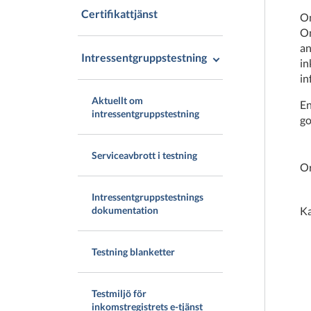
Certifikattjänst
Om
Om
an
Intressentgruppstestning
in
in
Aktuellt om
En
intressentgruppstestning
go
Serviceavbrott i testning
Or
Intressentgruppstestnings
Ka
dokumentation
Testning blanketter
Testmiljö för
inkomstregistrets e-tjänst