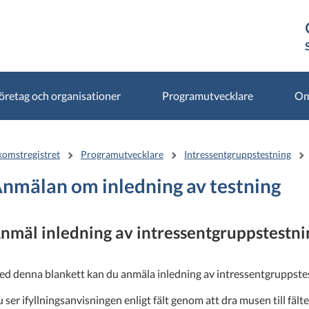
öretag och organisationer
Programutvecklare
Om
komstregistret
Programutvecklare
Intressentgruppstestning
nmälan om inledning av testning
nmäl inledning av intressentgruppstestnin
d denna blankett kan du anmäla inledning av intressentgruppstest
 ser ifyllningsanvisningen enligt fält genom att dra musen till fältet