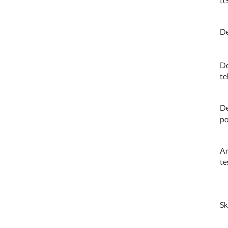
De
De
t
De
po
Ar
te
Sk