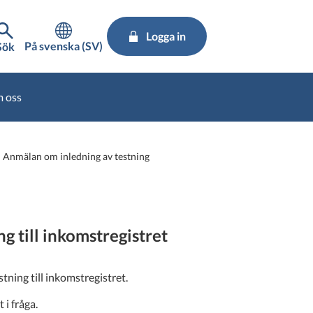
Logga in
På svenska (SV)
Sök
 oss
Anmälan om inledning av testning
g till inkomstregistret
ning till inkomstregistret.
 i fråga.