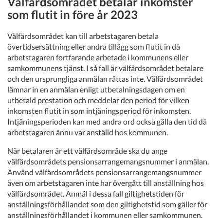
Välfärdsområdet betalar inkomster
som flutit in före år 2023
Välfärdsområdet kan till arbetstagaren betala
övertidsersättning eller andra tillägg som flutit in då
arbetstagaren fortfarande arbetade i kommunens eller
samkommunens tjänst. I så fall är välfärdsområdet betalare
och den ursprungliga anmälan rättas inte. Välfärdsområdet
lämnar in en anmälan enligt utbetalningsdagen om en
utbetald prestation och meddelar den period för vilken
inkomsten flutit in som intjäningsperiod för inkomsten.
Intjäningsperioden kan med andra ord också gälla den tid då
arbetstagaren ännu var anställd hos kommunen.
När betalaren är ett välfärdsområde ska du ange
välfärdsområdets pensionsarrangemangsnummer i anmälan.
Använd välfärdsområdets pensionsarrangemangsnummer
även om arbetstagaren inte har övergått till anställning hos
välfärdsområdet. Anmäl i dessa fall giltighetstiden för
anställningsförhållandet som den giltighetstid som gäller för
anställningsförhållandet i kommunen eller samkommunen.