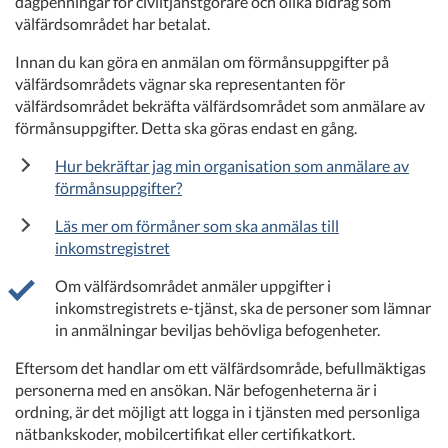
dagpenningar för civiltjänstgörare och olika bidrag som
välfärdsområdet har betalat.
Innan du kan göra en anmälan om förmånsuppgifter på
välfärdsområdets vägnar ska representanten för
välfärdsområdet bekräfta välfärdsområdet som anmälare av
förmånsuppgifter. Detta ska göras endast en gång.
Hur bekräftar jag min organisation som anmälare av
förmånsuppgifter?
Läs mer om förmåner som ska anmälas till
inkomstregistret
Om välfärdsområdet anmäler uppgifter i
inkomstregistrets e-tjänst, ska de personer som lämnar
in anmälningar beviljas behövliga befogenheter.
Eftersom det handlar om ett välfärdsområde, befullmäktigas
personerna med en ansökan. När befogenheterna är i
ordning, är det möjligt att logga in i tjänsten med personliga
nätbankskoder, mobilcertifikat eller certifikatkort.