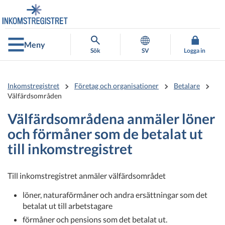
Gå
Gå
direkt
till
till
hela
innehållet
webbplatsens
Meny
sökning
Sök
SV
Logga in
Inkomstregistret
Företag och organisationer
Betalare
Välfärdsområden
Välfärdsområdena anmäler löner
och förmåner som de betalat ut
till inkomstregistret
Till inkomstregistret anmäler välfärdsområdet
löner, naturaförmåner och andra ersättningar som det
betalat ut till arbetstagare
förmåner och pensions som det betalat ut.