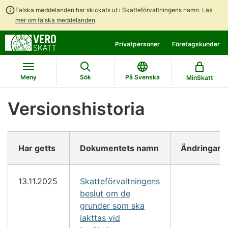
Falska meddelanden har skickats ut i Skatteförvaltningens namn.
Läs
mer om falska meddelanden
.
Gå
Gå
Privatpersoner
Företagskunder
direkt
till
till
hela
innehållet
webbplatsens
Meny
Sök
På Svenska
MinSkatt
sökning
Versionshistoria
Har getts
Dokumentets namn
Ändringar
13.11.2025
Skatteförvaltningens
beslut om de
grunder som ska
iakttas vid