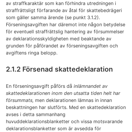
av straffkaraktär som kan förhindra utredningen i
straffrättsligt förfarande av åtal för skattebedrägeri
som gäller samma ärende (se punkt 3.1.2).
Förseningsavgiften har däremot inte någon betydelse
för eventuell straffrättslig hantering av försummelser
av deklarationsskyldigheten med beaktande av
grunden för påförandet av förseningsavgiften och
avgiftens ringa belopp.
2.1.2 Försenad skattedeklaration
En förseningsavgift påförs då
inlämnandet av
skattedeklarationen inom den utsatta tiden helt har
försummats,
men deklarationen lämnas in innan
beskattningen har slutförts. Med en skattedeklaration
avses i detta sammanhang
huvuddeklarationsblanketter och vissa motsvarande
deklarationsblanketter som är avsedda för