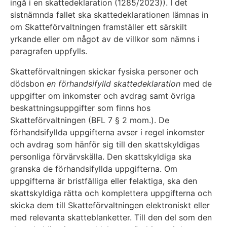
ingå i en skattedeklaration (1285/2023)). I det
sistnämnda fallet ska skattedeklarationen lämnas in
om Skatteförvaltningen framställer ett särskilt
yrkande eller om något av de villkor som nämns i
paragrafen uppfylls.
Skatteförvaltningen skickar fysiska personer och
dödsbon
en förhandsifylld skattedeklaration
med de
uppgifter om inkomster och avdrag samt övriga
beskattningsuppgifter som finns hos
Skatteförvaltningen (BFL 7 § 2 mom.). De
förhandsifyllda uppgifterna avser i regel inkomster
och avdrag som hänför sig till den skattskyldigas
personliga förvärvskälla. Den skattskyldiga ska
granska de förhandsifyllda uppgifterna. Om
uppgifterna är bristfälliga eller felaktiga, ska den
skattskyldiga rätta och komplettera uppgifterna och
skicka dem till Skatteförvaltningen elektroniskt eller
med relevanta skatteblanketter. Till den del som den