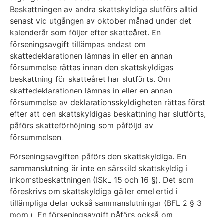
Beskattningen av andra skattskyldiga slutförs alltid
senast vid utgången av oktober månad under det
kalenderår som följer efter skatteåret. En
förseningsavgift tillämpas endast om
skattedeklarationen lämnas in eller en annan
försummelse rättas innan den skattskyldigas
beskattning för skatteåret har slutförts. Om
skattedeklarationen lämnas in eller en annan
försummelse av deklarationsskyldigheten rättas först
efter att den skattskyldigas beskattning har slutförts,
påförs skatteförhöjning som påföljd av
försummelsen.
Förseningsavgiften påförs den skattskyldiga. En
sammanslutning är inte en särskild skattskyldig i
inkomstbeskattningen (ISkL 15 och 16 §). Det som
föreskrivs om skattskyldiga gäller emellertid i
tillämpliga delar också sammanslutningar (BFL 2 § 3
mom.). En förseningsavgift påförs också om