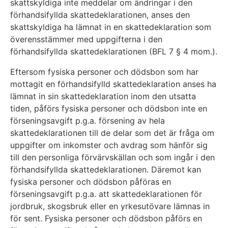
skattskyldiga inte meddelar om ändringar i den
förhandsifyllda skattedeklarationen, anses den
skattskyldiga ha lämnat in en skattedeklaration som
överensstämmer med uppgifterna i den
förhandsifyllda skattedeklarationen (BFL 7 § 4 mom.).
Eftersom fysiska personer och dödsbon som har
mottagit en förhandsifylld skattedeklaration anses ha
lämnat in sin skattedeklaration inom den utsatta
tiden, påförs fysiska personer och dödsbon inte en
förseningsavgift p.g.a. försening av hela
skattedeklarationen till de delar som det är fråga om
uppgifter om inkomster och avdrag som hänför sig
till den personliga förvärvskällan och som ingår i den
förhandsifyllda skattedeklarationen. Däremot kan
fysiska personer och dödsbon påföras en
förseningsavgift p.g.a. att skattedeklarationen för
jordbruk, skogsbruk eller en yrkesutövare lämnas in
för sent. Fysiska personer och dödsbon påförs en