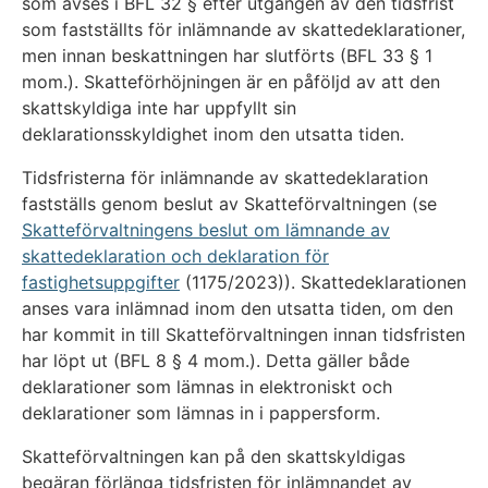
som avses i BFL 32 § efter utgången av den tidsfrist
som fastställts för inlämnande av skattedeklarationer,
men innan beskattningen har slutförts (BFL 33 § 1
mom.). Skatteförhöjningen är en påföljd av att den
skattskyldiga inte har uppfyllt sin
deklarationsskyldighet inom den utsatta tiden.
Tidsfristerna för inlämnande av skattedeklaration
fastställs genom beslut av Skatteförvaltningen (se
Skatteförvaltningens beslut om lämnande av
skattedeklaration och deklaration för
fastighetsuppgifter
(1175/2023)). Skattedeklarationen
anses vara inlämnad inom den utsatta tiden, om den
har kommit in till Skatteförvaltningen innan tidsfristen
har löpt ut (BFL 8 § 4 mom.). Detta gäller både
deklarationer som lämnas in elektroniskt och
deklarationer som lämnas in i pappersform.
Skatteförvaltningen kan på den skattskyldigas
begäran förlänga tidsfristen för inlämnandet av