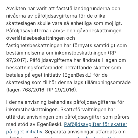
Avsikten har varit att fastställandegrunderna och
nivåerna av påföljdsavgifterna för de olika
skatteslagen skulle vara så enhetliga som möjligt.
Påföljdsavgifterna i arvs- och gåvobeskattningen,
överlåtelsebeskattningen och
fastighetsbeskattningen har förnyats samtidigt som
bestämmelserna om inkomstbeskattningen (RP
97/2017). Påföljdsavgifterna har ändrats i lagen om
beskattningsförfarandet beträffande skatter som
betalas på eget initiativ (EgenBeskL) för de
skatteslag som tillhör denna lags tillämpningsområde
(lagen 768/2016; RP 29/2016).
I denna anvisning behandlas påföljdsavgifterna för
inkomstbeskattningen. Skatteförvaltningen har
utfärdat anvisningen om påföljdsavgifter som påförs
med stöd av EgenBeskL
Påföljdsavgifter för skatter
på eget initiativ
. Separata anvisningar utfärdats om