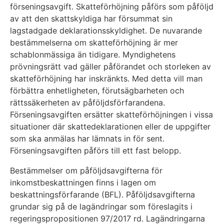
förseningsavgift. Skatteförhöjning påförs som påföljd
av att den skattskyldiga har försummat sin
lagstadgade deklarationsskyldighet. De nuvarande
bestämmelserna om skatteförhöjning är mer
schablonmässiga än tidigare. Myndighetens
prövningsrätt vad gäller påförandet och storleken av
skatteförhöjning har inskränkts. Med detta vill man
förbättra enhetligheten, förutsägbarheten och
rättssäkerheten av påföljdsförfarandena.
Förseningsavgiften ersätter skatteförhöjningen i vissa
situationer där skattedeklarationen eller de uppgifter
som ska anmälas har lämnats in för sent.
Förseningsavgiften påförs till ett fast belopp.
Bestämmelser om påföljdsavgifterna för
inkomstbeskattningen finns i lagen om
beskattningsförfarande (BFL). Påföljdsavgifterna
grundar sig på de lagändringar som föreslagits i
regeringspropositionen 97/2017 rd. Lagändringarna