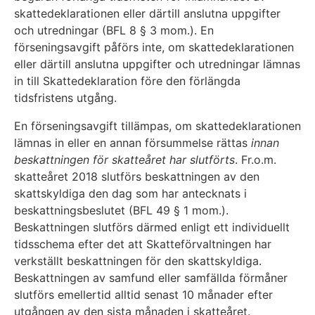
skattedeklarationen eller därtill anslutna uppgifter
och utredningar (BFL 8 § 3 mom.). En
förseningsavgift påförs inte, om skattedeklarationen
eller därtill anslutna uppgifter och utredningar lämnas
in till Skattedeklaration före den förlängda
tidsfristens utgång.
En förseningsavgift tillämpas, om skattedeklarationen
lämnas in eller en annan försummelse rättas
innan
beskattningen för skatteåret har slutförts
. Fr.o.m.
skatteåret 2018 slutförs beskattningen av den
skattskyldiga den dag som har antecknats i
beskattningsbeslutet (BFL 49 § 1 mom.).
Beskattningen slutförs därmed enligt ett individuellt
tidsschema efter det att Skatteförvaltningen har
verkställt beskattningen för den skattskyldiga.
Beskattningen av samfund eller samfällda förmåner
slutförs emellertid alltid senast 10 månader efter
utgången av den sista månaden i skatteåret.