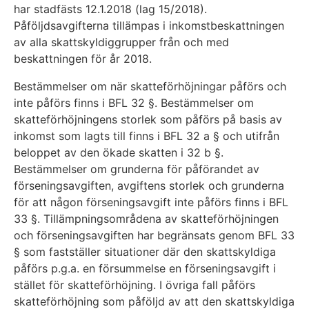
har stadfästs 12.1.2018 (lag 15/2018).
Påföljdsavgifterna tillämpas i inkomstbeskattningen
av alla skattskyldiggrupper från och med
beskattningen för år 2018.
Bestämmelser om när skatteförhöjningar påförs och
inte påförs finns i BFL 32 §. Bestämmelser om
skatteförhöjningens storlek som påförs på basis av
inkomst som lagts till finns i BFL 32 a § och utifrån
beloppet av den ökade skatten i 32 b §.
Bestämmelser om grunderna för påförandet av
förseningsavgiften, avgiftens storlek och grunderna
för att någon förseningsavgift inte påförs finns i BFL
33 §. Tillämpningsområdena av skatteförhöjningen
och förseningsavgiften har begränsats genom BFL 33
§ som fastställer situationer där den skattskyldiga
påförs p.g.a. en försummelse en förseningsavgift i
stället för skatteförhöjning. I övriga fall påförs
skatteförhöjning som påföljd av att den skattskyldiga