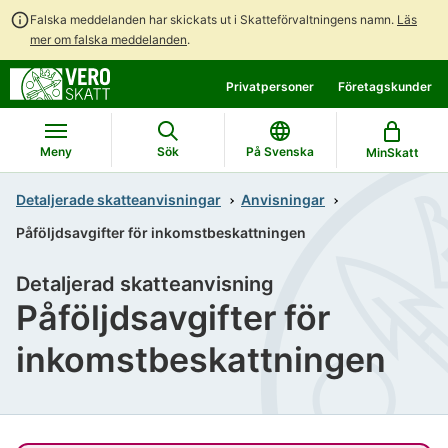
Falska meddelanden har skickats ut i Skatteförvaltningens namn.
Läs
mer om falska meddelanden
.
Gå
Gå
Privatpersoner
Företagskunder
direkt
till
till
hela
innehållet
webbplatsens
Meny
Sök
På Svenska
MinSkatt
sökning
Detaljerade skatteanvisningar
Anvisningar
Påföljdsavgifter för inkomstbeskattningen
Detaljerad skatteanvisning
Påföljdsavgifter för
inkomstbeskattningen