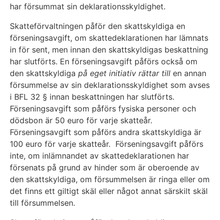
har försummat sin deklarationsskyldighet.
Skatteförvaltningen påför den skattskyldiga en
förseningsavgift, om skattedeklarationen har lämnats
in för sent, men innan den skattskyldigas beskattning
har slutförts. En förseningsavgift påförs också om
den skattskyldiga
på eget initiativ rättar till
en annan
försummelse av sin deklarationsskyldighet som avses
i BFL 32 § innan beskattningen har slutförts.
Förseningsavgift som påförs fysiska personer och
dödsbon är 50 euro för varje skatteår.
Förseningsavgift som påförs andra skattskyldiga är
100 euro för varje skatteår. Förseningsavgift påförs
inte, om inlämnandet av skattedeklarationen har
försenats på grund av hinder som är oberoende av
den skattskyldiga, om försummelsen är ringa eller om
det finns ett giltigt skäl eller något annat särskilt skäl
till försummelsen.