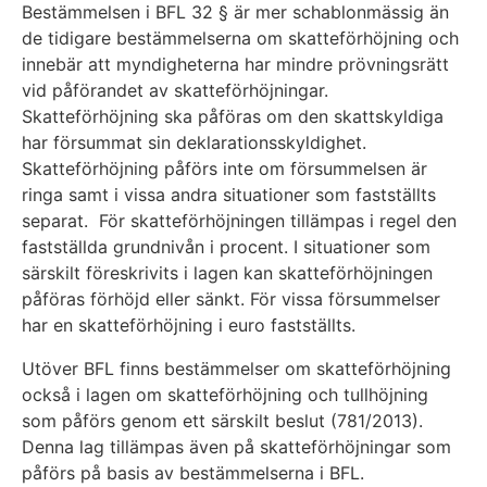
Bestämmelsen i BFL 32 § är mer schablonmässig än
de tidigare bestämmelserna om skatteförhöjning och
innebär att myndigheterna har mindre prövningsrätt
vid påförandet av skatteförhöjningar.
Skatteförhöjning ska påföras om den skattskyldiga
har försummat sin deklarationsskyldighet.
Skatteförhöjning påförs inte om försummelsen är
ringa samt i vissa andra situationer som fastställts
separat. För skatteförhöjningen tillämpas i regel den
fastställda grundnivån i procent. I situationer som
särskilt föreskrivits i lagen kan skatteförhöjningen
påföras förhöjd eller sänkt. För vissa försummelser
har en skatteförhöjning i euro fastställts.
Utöver BFL finns bestämmelser om skatteförhöjning
också i lagen om skatteförhöjning och tullhöjning
som påförs genom ett särskilt beslut (781/2013).
Denna lag tillämpas även på skatteförhöjningar som
påförs på basis av bestämmelserna i BFL.