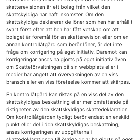
skatterevisionen är ett bolag från vilket den
skattskyldiga har haft inkomster. Om den
skattskyldiga deklarerar de löner som hen har erhållit
svart först efter att hen har fått vetskap om att
bolaget är föremål för en skatterevision eller om en
annan kontrollåtgärd som berör löner, är det inte
fråga om korrigering på eget initiativ. Däremot kan
korrigeringar anses ha gjorts på eget initiativ även
om Skatteförvaltningen på sin webbplats eller i
medier har angett att övervakningen av en viss
bransch eller en viss företeelse kommer att skärpas.
En kontrollåtgärd kan riktas på en viss del av den
skattskyldigas beskattning eller mer omfattande på
riktigheten av den skattskyldigas skattedeklaration.
Om kontrollåtgärden tydligt berör endast en enskild
punkt eller del i den skattskyldigas beskattning,
anses korrigeringen av uppgifterna i
skattedeklarationen till övriga delar ha gjorts på eget