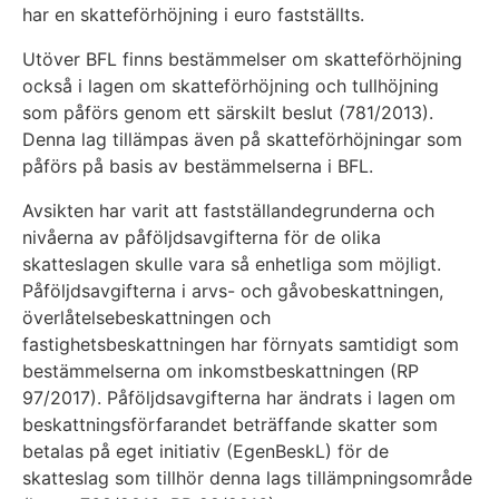
har en skatteförhöjning i euro fastställts.
Utöver BFL finns bestämmelser om skatteförhöjning
också i lagen om skatteförhöjning och tullhöjning
som påförs genom ett särskilt beslut (781/2013).
Denna lag tillämpas även på skatteförhöjningar som
påförs på basis av bestämmelserna i BFL.
Avsikten har varit att fastställandegrunderna och
nivåerna av påföljdsavgifterna för de olika
skatteslagen skulle vara så enhetliga som möjligt.
Påföljdsavgifterna i arvs- och gåvobeskattningen,
överlåtelsebeskattningen och
fastighetsbeskattningen har förnyats samtidigt som
bestämmelserna om inkomstbeskattningen (RP
97/2017). Påföljdsavgifterna har ändrats i lagen om
beskattningsförfarandet beträffande skatter som
betalas på eget initiativ (EgenBeskL) för de
skatteslag som tillhör denna lags tillämpningsområde