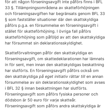
för att någon förseningsavgift inte påförs finns i BFL
33 §. Tillämpningsområdena av skatteförhöjningen
och förseningsavgiften har begränsats genom BFL 33
§ som fastställer situationer där den skattskyldiga
påförs p.g.a. en försummelse en förseningsavgift i
stället för skatteförhöjning. I övriga fall påförs
skatteförhöjning som påföljd av att den skattskyldiga
har försummat sin deklarationsskyldighet.
Skatteförvaltningen påför den skattskyldiga en
förseningsavgift, om skattedeklarationen har lämnats
in för sent, men innan den skattskyldigas beskattning
har slutförts. En förseningsavgift påförs också om
den skattskyldiga
på eget initiativ rättar till
en annan
försummelse av sin deklarationsskyldighet som avses
i BFL 32 § innan beskattningen har slutförts.
Förseningsavgift som påförs fysiska personer och
dödsbon är 50 euro för varje skatteår.
Förseningsavgift som påförs andra skattskyldiga är