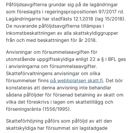
Påföljdsavgifterna grundar sig på de lagändringar
som föreslagits i regeringspropositionen 97/2017 rd.
Lagändringarna har stadfästs 12.1.2018 (lag 15/2018).
De nuvarande påföljdsavgifterna tillämpas i
inkomstbeskattningen av alla skattskyldiggrupper
från och med beskattningen för år 2018.
Anvisningar om försummelseavgiften för
utomstående uppgiftsskyldiga enligt 22 a § i BFL ges
i anvisningarna om försummelseavgifter.
Skatteförvaltningens anvisningar om olika
försummelser finns
på webbplatsen skatt.fi
. Det bör
konstateras att denna anvisning inte behandlar
sådana påföljder för försenad betalning av skatt om
vilka det föreskrivs i lagen om skattetillägg och
förseningsränta (1556/1995).
Skatteförhöjning påförs som påföljd av att den
skattskyldiga har försummat sin lagstadgade