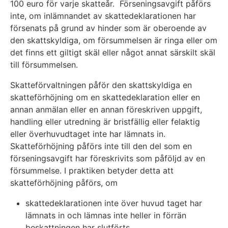
100 euro för varje skatteår. Förseningsavgift påförs
inte, om inlämnandet av skattedeklarationen har
försenats på grund av hinder som är oberoende av
den skattskyldiga, om försummelsen är ringa eller om
det finns ett giltigt skäl eller något annat särskilt skäl
till försummelsen.
Skatteförvaltningen påför den skattskyldiga en
skatteförhöjning om en skattedeklaration eller en
annan anmälan eller en annan föreskriven uppgift,
handling eller utredning är bristfällig eller felaktig
eller överhuvudtaget inte har lämnats in.
Skatteförhöjning påförs inte till den del som en
förseningsavgift har föreskrivits som påföljd av en
försummelse. I praktiken betyder detta att
skatteförhöjning påförs, om
skattedeklarationen inte över huvud taget har
lämnats in och lämnas inte heller in förrän
beskattningen har slutförts