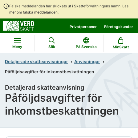
Falska meddelanden har skickats ut i Skatteförvaltningens namn.
Läs
mer om falska meddelanden
.
Gå
Gå
Privatpersoner
Företagskunder
direkt
till
till
hela
innehållet
webbplatsens
Meny
Sök
På Svenska
MinSkatt
sökning
Detaljerade skatteanvisningar
Anvisningar
Påföljdsavgifter för inkomstbeskattningen
Detaljerad skatteanvisning
Påföljdsavgifter för
inkomstbeskattningen