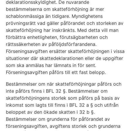
deklarationsskyldighet. De nuvarande
bestämmelserna om skatteförhöjning är mer
schablonmässiga än tidigare. Myndighetens
prövningsrätt vad gäller påförandet och storleken av
skatteförhöjning har inskränkts. Med detta vill man
förbättra enhetligheten, förutsägbarheten och
rättssäkerheten av påföljdsförfarandena.
Förseningsavgiften ersätter skatteförhöjningen i vissa
situationer där skattedeklarationen eller de uppgifter
som ska anmälas har lämnats in för sent.
Förseningsavgiften påförs till ett fast belopp.
Bestämmelser om när skatteförhöjningar påförs och
inte påförs finns i BFL 32 §. Bestämmelser om
skatteförhöjningens storlek som påförs på basis av
inkomst som lagts till finns i BFL 32 a § och utifrån
beloppet av den ökade skatten i 32 b §.
Bestämmelser om grunderna för påförandet av
förseningsavgiften, avgiftens storlek och grunderna