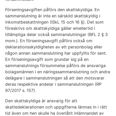
Förseningsavgiften påförs den skattskyldiga. En
sammanslutning är inte en särskild skattskyldig i
inkomstbeskattningen (ISkL 15 och 16 §). Det som
föreskrivs om skattskyldiga gäller emellertid i
tillämpliga delar också sammanslutningar (BFL 2 § 3
mom.). En förseningsavgift påförs också om
deklarationsskyldigheten av ett personbolag eller
någon annan sammanslutning har uppfyllts för sent.
En förseningsavgift som grundar sig på en
sammanslutnings försummelse påförs de ansvariga
bolagsmännen i en näringssammanslutning och andra
delägare i sammanslutningen så att den motsvarar
deras respektive andelar i sammanslutningen (RP
97/2017 s. 157).
Den skattskyldiga är ansvarig för att
skattedeklarationen och uppgifterna lämnas in i rätt
tid även om hen skulle ha överlåtit inlämnandet av