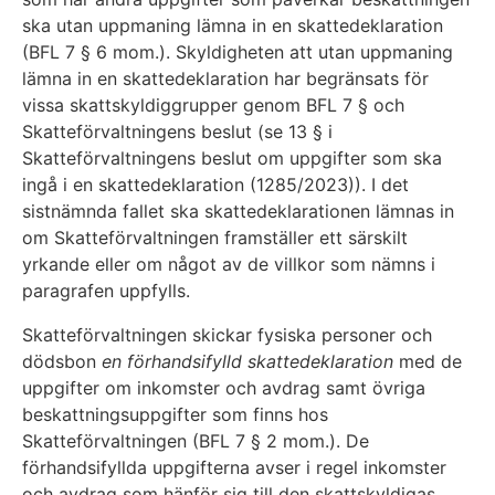
ska utan uppmaning lämna in en skattedeklaration
(BFL 7 § 6 mom.). Skyldigheten att utan uppmaning
lämna in en skattedeklaration har begränsats för
vissa skattskyldiggrupper genom BFL 7 § och
Skatteförvaltningens beslut (se 13 § i
Skatteförvaltningens beslut om uppgifter som ska
ingå i en skattedeklaration (1285/2023)). I det
sistnämnda fallet ska skattedeklarationen lämnas in
om Skatteförvaltningen framställer ett särskilt
yrkande eller om något av de villkor som nämns i
paragrafen uppfylls.
Skatteförvaltningen skickar fysiska personer och
dödsbon
en förhandsifylld skattedeklaration
med de
uppgifter om inkomster och avdrag samt övriga
beskattningsuppgifter som finns hos
Skatteförvaltningen (BFL 7 § 2 mom.). De
förhandsifyllda uppgifterna avser i regel inkomster
och avdrag som hänför sig till den skattskyldigas