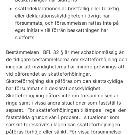
skattedeklarationen är bristfällig eller felaktig
eller deklarationsskyldigheten i övrigt har
försummats, och försummelsen rättas inte på
eget initiativ till förrän beskattningen har
slutförts.
Bestämmelsen i BFL 32 § är mer schablonmässig än
de tidigare bestämmelserna om skatteförhöjning och
innebär att myndigheterna har mindre prövningsrätt
vid påförandet av skatteförhöjningar.
Skatteförhöjning ska påföras om den skattskyldiga
har försummat sin deklarationsskyldighet.
Skatteförhöjning påförs inte om försummelsen är
ringa samt i vissa andra situationer som fastställts
separat. För skatteförhöjningen tillämpas i regel den
fastställda grundnivån i procent. I situationer som
särskilt föreskrivits i lagen kan skatteförhöjningen
påföras förhöjd eller sänkt. För vissa försummelser