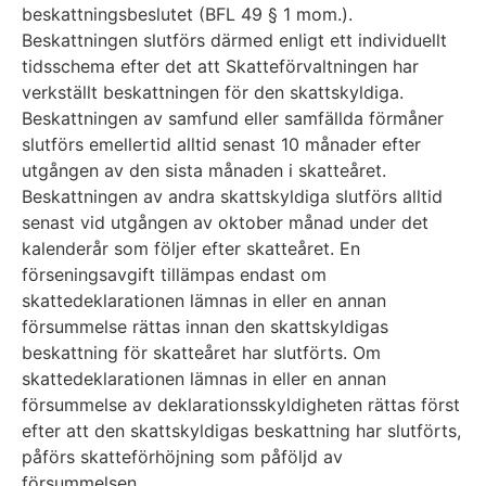
beskattningsbeslutet (BFL 49 § 1 mom.).
Beskattningen slutförs därmed enligt ett individuellt
tidsschema efter det att Skatteförvaltningen har
verkställt beskattningen för den skattskyldiga.
Beskattningen av samfund eller samfällda förmåner
slutförs emellertid alltid senast 10 månader efter
utgången av den sista månaden i skatteåret.
Beskattningen av andra skattskyldiga slutförs alltid
senast vid utgången av oktober månad under det
kalenderår som följer efter skatteåret. En
förseningsavgift tillämpas endast om
skattedeklarationen lämnas in eller en annan
försummelse rättas innan den skattskyldigas
beskattning för skatteåret har slutförts. Om
skattedeklarationen lämnas in eller en annan
försummelse av deklarationsskyldigheten rättas först
efter att den skattskyldigas beskattning har slutförts,
påförs skatteförhöjning som påföljd av
försummelsen.