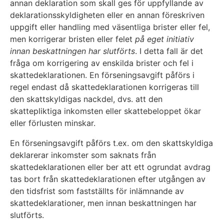
annan deklaration som skall ges för uppfyllande av
deklarationsskyldigheten eller en annan föreskriven
uppgift eller handling med väsentliga brister eller fel,
men korrigerar bristen eller felet
på eget initiativ
innan beskattningen har slutförts
. I detta fall är det
fråga om korrigering av enskilda brister och fel i
skattedeklarationen. En förseningsavgift påförs i
regel endast då skattedeklarationen korrigeras till
den skattskyldigas nackdel, dvs. att den
skattepliktiga inkomsten eller skattebeloppet ökar
eller förlusten minskar.
En förseningsavgift påförs t.ex. om den skattskyldiga
deklarerar inkomster som saknats från
skattedeklarationen eller ber att ett ogrundat avdrag
tas bort från skattedeklarationen efter utgången av
den tidsfrist som fastställts för inlämnande av
skattedeklarationer, men innan beskattningen har
slutförts.