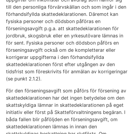
till den personliga förvärvskällan och som ingår i den
förhandsifyllda skattedeklarationen. Däremot kan
fysiska personer och dödsbon påföras en
förseningsavgift p.g.a. att skattedeklarationen för
jordbruk, skogsbruk eller en yrkesutövare lämnas in
för sent. Fysiska personer och dödsbon påförs en
förseningsavgift också om de kompletterar eller
korrigerar uppgifterna i den förhandsifyllda
skattedeklarationen först efter utgången av den
tidsfrist som föreskrivits för anmälan av korrigeringar
(se punkt 2.1.2)
.
För den förseningsavgift som påförs för försening av
skattedeklarationen har det ingen betydelse om den
skattskyldiga lämnar in skattedeklarationen på eget
initiativ eller först på Skatteförvaltningens begäran. I
båda fallen blir påföljden en förseningsavgift, om
skattedeklarationen lämnas in innan den
skattskyldigas beskattning har slutförts. Om