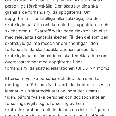
personliga förvärvskälla. Den skattskyldiga ska
granska de förhandsifyllda uppgifterna. Om
uppgifterna är bristfälliga eller felaktiga, ska den
skattskyldiga rätta och komplettera uppgifterna och
skicka dem till Skatteförvaltningen elektroniskt eller
med relevanta skatteblanketter. Till den del som den
skattskyldiga inte meddelar om ändringar i den
förhandsifyllda skattedeklarationen, anses den
skattskyldiga ha lämnat in en skattedeklaration som
överensstämmer med uppgifterna i den
förhandsifyllda skattedeklarationen (BFL 7 § 4 mom.).
Eftersom fysiska personer och dödsbon som har
mottagit en förhandsifylld skattedeklaration anses ha
lämnat in sin skattedeklaration inom den utsatta
tiden, påförs fysiska personer och dödsbon inte en
förseningsavgift p.g.a. försening av hela
skattedeklarationen till de delar som det är fråga om
uppgifter om inkomster och avdrag som hänför sig