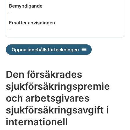
Bemyndigande
Uppgiften
–
är
Ersätter anvisningen
inte
Uppgiften
–
tillgänglig
är
inte
Öppna innehållsförteckningen
tillgänglig
Den försäkrades
sjukförsäkringspremie
och arbetsgivares
sjukförsäkringsavgift i
internationell