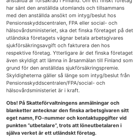
anställda är försäkrad i Finland. Om ett finskt företag
har sänt den anställda utomlands och tillsammans
med den anställda ansökt om intyg/beslut hos
Pensionsskyddscentralen, FPA eller social- och
hälsovårdsministeriet, ska det finska företaget på det
utländska företagets vägnar betala arbetsgivares
sjukförsäkringsavgift och fakturera den hos
respektive företag. Ytterligare är det finska företaget
även skyldigt att lämna in årsanmälan till Finland som
grund för den anställdas sjukförsäkringspremie.
Skyldigheterna gäller så länge som intyg/beslut från
Pensionsskyddscentralen/FPA/social- och
hälsovårdsministeriet är i kraft.
Obs! På Skatteförvaltningens anmälningar och
blanketter antecknar den finska arbetsgivaren sitt
eget namn, FO-nummer och kontaktuppgifter vid
punkten ”utbetalare”, trots att löneutbetalaren i
själva verket är ett utländskt företag.