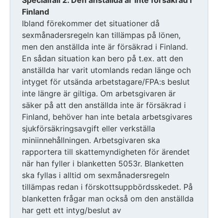
Specialfall 2. Den anställda är inte försäkrad i
Finland
Ibland förekommer det situationer då
sexmånadersregeln kan tillämpas på lönen,
men den anställda inte är försäkrad i Finland.
En sådan situation kan bero på t.ex. att den
anställda har varit utomlands redan länge och
intyget för utsända arbetstagare/FPA:s beslut
inte längre är giltiga. Om arbetsgivaren är
säker på att den anställda inte är försäkrad i
Finland, behöver han inte betala arbetsgivares
sjukförsäkringsavgift eller verkställa
miniinnehållningen. Arbetsgivaren ska
rapportera till skattemyndigheten för ärendet
när han fyller i blanketten 5053r. Blanketten
ska fyllas i alltid om sexmånadersregeln
tillämpas redan i förskottsuppbördsskedet. På
blanketten frågar man också om den anställda
har gett ett intyg/beslut av