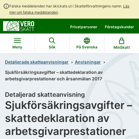
Falska meddelanden har skickats ut i Skatteförvaltningens namn.
Läs
mer om falska meddelanden
.
Gå
Gå
Privatpersoner
Företagskunder
direkt
till
till
hela
innehållet
webbplatsens
Meny
Sök
På Svenska
MinSkatt
sökning
Detaljerade skatteanvisningar
Anvisningar
Sjukförsäkringsavgifter – skattedeklaration av
arbetsgivarprestationer och årsanmälan 2017
Detaljerad skatteanvisning
Sjukförsäkringsavgifter –
skattedeklaration av
arbetsgivarprestationer