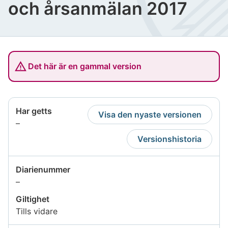
och årsanmälan 2017
Det här är en gammal version
Har getts
Visa den nyaste versionen
Uppgiften
–
är
Versionshistoria
inte
tillgänglig
Diarienummer
Uppgiften
–
är
Giltighet
inte
Tills vidare
tillgänglig