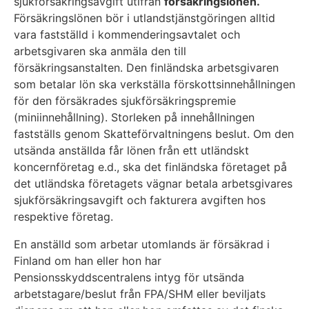
sjukförsäkringsavgift utifrån
försäkringslönen.
Försäkringslönen bör i utlandstjänstgöringen alltid
vara fastställd i kommenderingsavtalet och
arbetsgivaren ska anmäla den till
försäkringsanstalten. Den finländska arbetsgivaren
som betalar lön ska verkställa förskottsinnehållningen
för den försäkrades sjukförsäkringspremie
(miniinnehållning). Storleken på innehållningen
fastställs genom Skatteförvaltningens beslut. Om den
utsända anställda får lönen från ett utländskt
koncernföretag e.d., ska det finländska företaget på
det utländska företagets vägnar betala arbetsgivares
sjukförsäkringsavgift och fakturera avgiften hos
respektive företag.
En anställd som arbetar utomlands är försäkrad i
Finland om han eller hon har
Pensionsskyddscentralens intyg för utsända
arbetstagare/beslut från FPA/SHM eller beviljats