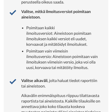
perusteella oikeus saada.
Valitse, mitkä ilmoitusversiot poimitaan
aineistoon.
Poimitaan kaikki
ilmoitusversiot: Aineistoon poimitaan
ilmoituksen kaikki versiot eli uudet,
korvaavat ja mitätöidyt ilmoitukset.
Poimitaan vain viimeisin
ilmoitusversio: Aineistoon poimitaan vain
ilmoituksen viimeisin versio, joka voi olla
uusi, korvaava tai mitätöity ilmoitus.
Valitse aikaväli
, jolta haluat tiedot raporttiin
tai aineistoon.
Aikavälin enimmäispituus riippuu tilattavasta
raportista tai aineistosta. Kaikille tilauksille on
annettava joko koko tilausta koskeva
muutosten poimintaväli tai aineiston tiedoissa