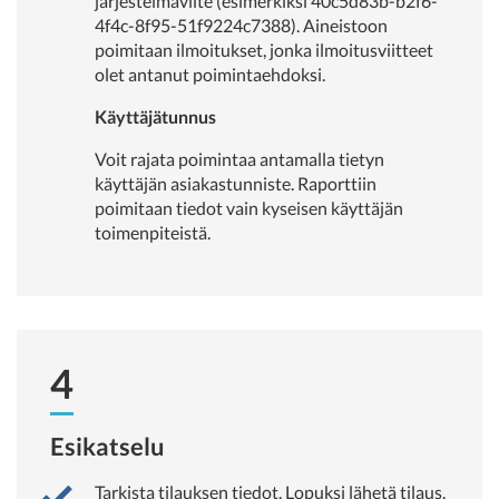
järjestelmäviite (esimerkiksi 40c5d83b-b2f6-
4f4c-8f95-51f9224c7388). Aineistoon
poimitaan ilmoitukset, jonka ilmoitusviitteet
olet antanut poimintaehdoksi.
Käyttäjätunnus
Voit rajata poimintaa antamalla tietyn
käyttäjän asiakastunniste. Raporttiin
poimitaan tiedot vain kyseisen käyttäjän
toimenpiteistä.
4
Esikatselu
Tarkista tilauksen tiedot. Lopuksi lähetä tilaus.