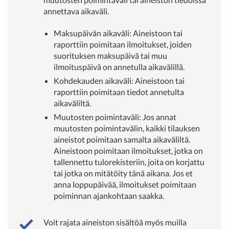
annettava aikaväli.
Maksupäivän aikaväli: Aineistoon tai
raporttiin poimitaan ilmoitukset, joiden
suorituksen maksupäivä tai muu
ilmoituspäivä on annetulla aikavälillä.
Kohdekauden aikaväli: Aineistoon tai
raporttiin poimitaan tiedot annetulta
aikaväliltä.
Muutosten poimintaväli: Jos annat
muutosten poimintavälin, kaikki tilauksen
aineistot poimitaan samalta aikaväliltä.
Aineistoon poimitaan ilmoitukset, jotka on
tallennettu tulorekisteriin, joita on korjattu
tai jotka on mitätöity tänä aikana. Jos et
anna loppupäivää, ilmoitukset poimitaan
poiminnan ajankohtaan saakka.
Voit rajata aineiston sisältöä myös muilla