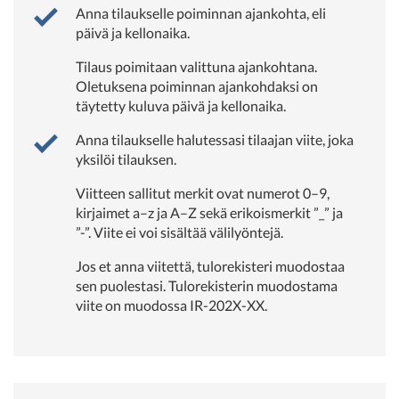
Anna tilaukselle poiminnan ajankohta, eli
päivä ja kellonaika.
Tilaus poimitaan valittuna ajankohtana.
Oletuksena poiminnan ajankohdaksi on
täytetty kuluva päivä ja kellonaika.
Anna tilaukselle halutessasi tilaajan viite, joka
yksilöi tilauksen.
Viitteen sallitut merkit ovat numerot 0–9,
kirjaimet a–z ja A–Z sekä erikoismerkit ”_” ja
”-”. Viite ei voi sisältää välilyöntejä.
Jos et anna viitettä, tulorekisteri muodostaa
sen puolestasi. Tulorekisterin muodostama
viite on muodossa IR-202X-XX.