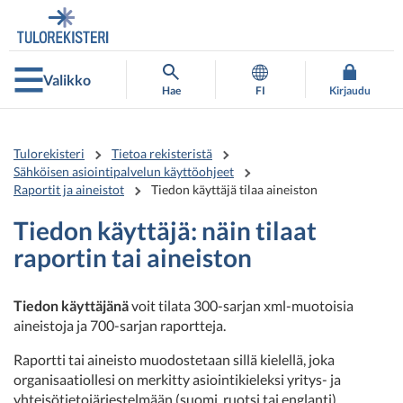
Siirry
Siirry
suoraan
koko
sisältöön
sivuston
hakuun
Valikko
Hae
FI
Kirjaudu
Tulorekisteri
Tietoa rekisteristä
Sähköisen asiointipalvelun käyttöohjeet
Raportit ja aineistot
Tiedon käyttäjä tilaa aineiston
Tiedon käyttäjä: näin tilaat
raportin tai aineiston
Tiedon käyttäjänä
voit tilata 300-sarjan xml-muotoisia
aineistoja ja 700-sarjan raportteja.
Raportti tai aineisto muodostetaan sillä kielellä, joka
organisaatiollesi on merkitty asiointikieleksi yritys- ja
yhteisötietojärjestelmään (suomi, ruotsi tai englanti).