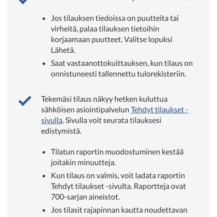
Jos tilauksen tiedoissa on puutteita tai
virheitä, palaa tilauksen tietoihin
korjaamaan puutteet. Valitse lopuksi
Lähetä.
Saat vastaanottokuittauksen, kun tilaus on
onnistuneesti tallennettu tulorekisteriin.
Tekemäsi tilaus näkyy hetken kuluttua
sähköisen asiointipalvelun
Tehdyt tilaukset
-
sivulla
. Sivulla voit seurata tilauksesi
edistymistä.
Tilatun raportin muodostuminen kestää
joitakin minuutteja.
Kun tilaus on valmis, voit ladata raportin
Tehdyt tilaukset -sivulta. Raportteja ovat
700-sarjan aineistot.
Jos tilasit rajapinnan kautta noudettavan