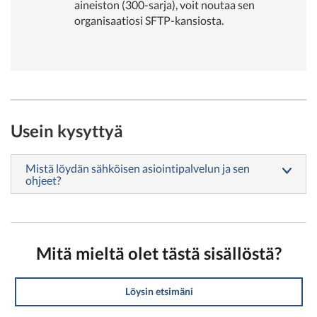
aineiston (300-sarja), voit noutaa sen
organisaatiosi SFTP-kansiosta.
Usein kysyttyä
Mistä löydän sähköisen asiointipalvelun ja sen
ohjeet?
Mitä mieltä olet tästä sisällöstä?
Löysin etsimäni