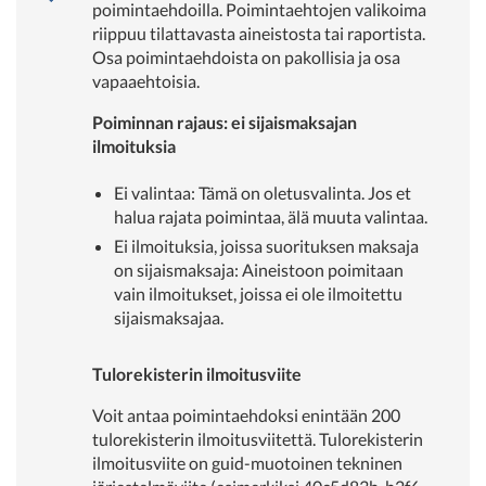
poimintaehdoilla. Poimintaehtojen valikoima
riippuu tilattavasta aineistosta tai raportista.
Osa poimintaehdoista on pakollisia ja osa
vapaaehtoisia.
Poiminnan rajaus: ei sijaismaksajan
ilmoituksia
Ei valintaa: Tämä on oletusvalinta. Jos et
halua rajata poimintaa, älä muuta valintaa.
Ei ilmoituksia, joissa suorituksen maksaja
on sijaismaksaja: Aineistoon poimitaan
vain ilmoitukset, joissa ei ole ilmoitettu
sijaismaksajaa.
Tulorekisterin ilmoitusviite
Voit antaa poimintaehdoksi enintään 200
tulorekisterin ilmoitusviitettä. Tulorekisterin
ilmoitusviite on guid-muotoinen tekninen