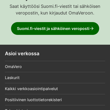
Saat käyttöösi Suomi.fi-viestit tai sähköisen
veropostin, kun kirjaudut OmaVeroon.
Suomi.fi-viestit ja sähköinen veroposti
Asioi verkossa
OmaVero
Laskurit
Kaikki verkkoasiointipalvelut
Positiivinen luottotietorekisteri