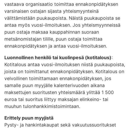
vastaava organisaatio toimittaa ennakonpidätyksen
varsinaisen ostajan sijasta yhteismyynteinä
välittämistään puukaupoista. Näistä puukaupoista se
antaa myös vuosi-ilmoituksen. Jos yhteismyynneissä
puun ostaja maksaa kauppahinnan suoraan
metsänomistajan tilille, puun ostaja toimittaa
ennakonpidätyksen ja antaa vuosi-ilmoituksen.
Luonnollinen henkilö tai kuolinpesä (kotitalous)
:
Kotitalous antaa vuosi-ilmoituksen niistä puukaupoista,
joista on toimittanut ennakonpidätyksen. Kotitalous on
velvollinen toimittamaan ennakonpidätyksen, jos
samalle puun myyjälle kalenterivuoden aikana
maksettujen suoritusten yhteismäärä ylittää 1 500
euroa tai suoritus liittyy maksajan elinkeino- tai
muuhun tulonhankkimistoimintaan.
Erittely puun myyjistä
Pysty- ja hankintakaupat sekä vakuutussuoritukset