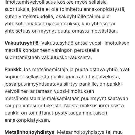
Ilmoittamisvelvollisuus koskee myös sellaisia
suorituksia, joista ei ole toimitettu ennakonpidätystä,
kuten yhteisetuudelle, osakeyhtiölle tai muulle
yhteisölle maksettuja suorituksia, kun yhteisö tai
yhteisetuus on myynyt puuta omasta metsästään.
Vakuutusyhtiö
: Vakuutusyhtiö antaa vuosi-ilmoituksen
metsää kohdanneen vahingon perusteella
suorittamistaan vakuutuskorvauksista.
Pankki
: Jos metsänomistaja ja puuta ostava yhtiö ovat
sopineet sellaisesta puukaupan rahoituspalvelusta,
jossa puunmyyntisaatava siirtyy pankille, on pankki
velvollinen antamaan vuosi-ilmoituksen
metsänomistajalle maksamistaan puunmyyntisaatavan
kauppahintasuorituksista. Näistä maksusuorituksista
pankki on toimittanut pystykaupan mukaisen
ennakonpidätyksen.
Metsänhoitoyhdistys
: Metsänhoitoyhdistys tai muu