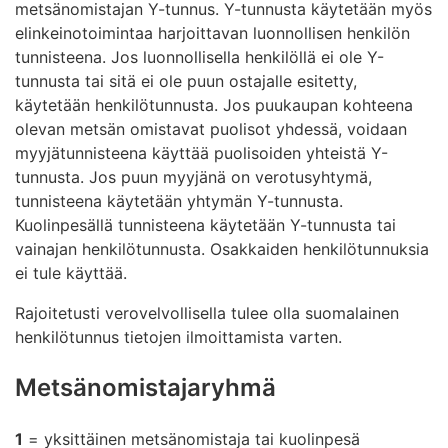
metsänomistajan Y-tunnus. Y-tunnusta käytetään myös
elinkeinotoimintaa harjoittavan luonnollisen henkilön
tunnisteena. Jos luonnollisella henkilöllä ei ole Y-
tunnusta tai sitä ei ole puun ostajalle esitetty,
käytetään henkilötunnusta. Jos puukaupan kohteena
olevan metsän omistavat puolisot yhdessä, voidaan
myyjätunnisteena käyttää puolisoiden yhteistä Y-
tunnusta. Jos puun myyjänä on verotusyhtymä,
tunnisteena käytetään yhtymän Y-tunnusta.
Kuolinpesällä tunnisteena käytetään Y-tunnusta tai
vainajan henkilötunnusta. Osakkaiden henkilötunnuksia
ei tule käyttää.
Rajoitetusti verovelvollisella tulee olla suomalainen
henkilötunnus tietojen ilmoittamista varten.
Metsänomistajaryhmä
1
= yksittäinen metsänomistaja tai kuolinpesä