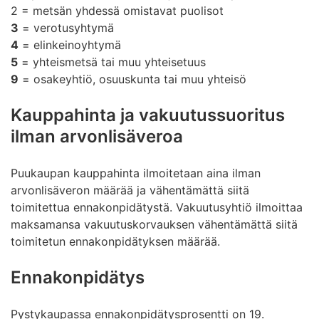
2 = metsän yhdessä omistavat puolisot
3
= verotusyhtymä
4
= elinkeinoyhtymä
5
= yhteismetsä tai muu yhteisetuus
9
= osakeyhtiö, osuuskunta tai muu yhteisö
Kauppahinta ja vakuutussuoritus
ilman arvonlisäveroa
Puukaupan kauppahinta ilmoitetaan aina ilman
arvonlisäveron määrää ja vähentämättä siitä
toimitettua ennakonpidätystä. Vakuutusyhtiö ilmoittaa
maksamansa vakuutuskorvauksen vähentämättä siitä
toimitetun ennakonpidätyksen määrää.
Ennakonpidätys
Pystykaupassa ennakonpidätysprosentti on 19.