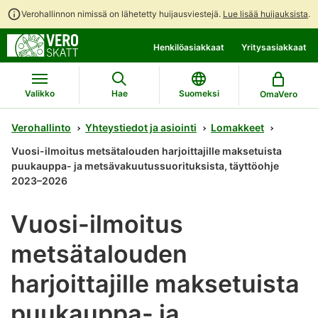
Verohallinnon nimissä on lähetetty huijausviestejä.
Lue lisää huijauksista
.
Siirry
Siirry
Henkilöasiakkaat
Yritysasiakkaat
suoraan
koko
sisältöön
sivuston
hakuun
Valikko
Hae
Suomeksi
OmaVero
Verohallinto
Yhteystiedot ja asiointi
Lomakkeet
Vuosi-ilmoitus metsätalouden harjoittajille maksetuista
puukauppa- ja metsävakuutussuorituksista, täyttöohje
2023–2026
Vuosi-ilmoitus
metsätalouden
harjoittajille maksetuista
puukauppa- ja