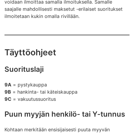
voidaan ilmoittaa samalla ilmoituksella. Samalle
saajalle mahdollisesti maksetut -erilaiset suoritukset
ilmoitetaan kukin omalla rivillään.
Täyttöohjeet
Suorituslaji
9A
= pystykauppa
9B
= hankinta- tai käteiskauppa
9C
= vakuutussuoritus
Puun myyjän henkilö- tai Y-tunnus
Kohtaan merkitään ensisijaisesti puuta myyvän