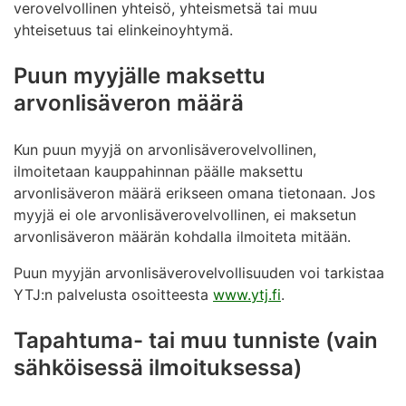
verovelvollinen yhteisö, yhteismetsä tai muu
yhteisetuus tai elinkeinoyhtymä.
Puun myyjälle maksettu
arvonlisäveron määrä
Kun puun myyjä on arvonlisäverovelvollinen,
ilmoitetaan kauppahinnan päälle maksettu
arvonlisäveron määrä erikseen omana tietonaan. Jos
myyjä ei ole arvonlisäverovelvollinen, ei maksetun
arvonlisäveron määrän kohdalla ilmoiteta mitään.
Puun myyjän arvonlisäverovelvollisuuden voi tarkistaa
YTJ:n palvelusta osoitteesta
www.ytj.fi
.
Tapahtuma- tai muu tunniste (vain
sähköisessä ilmoituksessa)