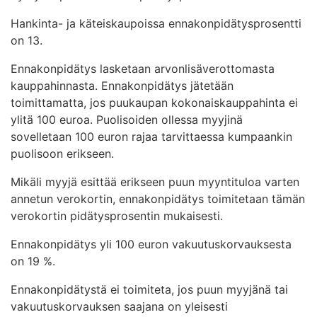
Hankinta- ja käteiskaupoissa ennakonpidätysprosentti
on 13.
Ennakonpidätys lasketaan arvonlisäverottomasta
kauppahinnasta. Ennakonpidätys jätetään
toimittamatta, jos puukaupan kokonaiskauppahinta ei
ylitä 100 euroa. Puolisoiden ollessa myyjinä
sovelletaan 100 euron rajaa tarvittaessa kumpaankin
puolisoon erikseen.
Mikäli myyjä esittää erikseen puun myyntituloa varten
annetun verokortin, ennakonpidätys toimitetaan tämän
verokortin pidätysprosentin mukaisesti.
Ennakonpidätys yli 100 euron vakuutuskorvauksesta
on 19 %.
Ennakonpidätystä ei toimiteta, jos puun myyjänä tai
vakuutuskorvauksen saajana on yleisesti