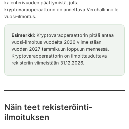
kalenterivuoden päättymistä, jolta
kryptovaraoperaattorin on annettava Verohallinnolle
vuosi-ilmoitus.
Esimerkki
Esimerkki:
Kryptovaraoperaattorin pitää antaa
alkaa
vuosi-ilmoitus vuodelta 2026 viimeistään
vuoden 2027 tammikuun loppuun mennessä.
Kryptovaraoperaattorin on ilmoittauduttava
rekisteriin viimeistään 31.12.2026.
Esimerkki
päättyy
Näin teet rekisteröinti-
ilmoituksen