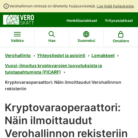
Verohallinnon nimissä on lähetetty huijausviestejä.
Lue lisää huijauksista
.
Siirry
Siirry
Henkilöasiakkaat
Yritysasiakkaat
suoraan
koko
sisältöön
sivuston
hakuun
Valikko
Hae
Suomeksi
OmaVero
Verohallinto
Yhteystiedot ja asiointi
Lomakkeet
Vuosi-ilmoitus kryptovarojen luovutuksista ja
tulotapahtumista (FICARF)
Kryptovaraoperaattori: Näin ilmoittaudut Verohallinnon
rekisteriin
Kryptovaraoperaattori:
Näin ilmoittaudut
Verohallinnon rekisteriin