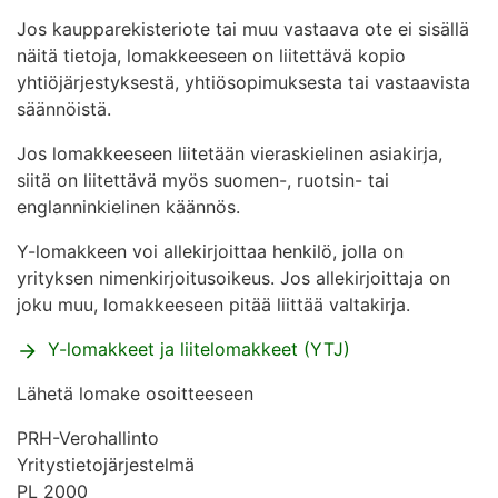
Jos kaupparekisteriote tai muu vastaava ote ei sisällä
näitä tietoja, lomakkeeseen on liitettävä kopio
yhtiöjärjestyksestä, yhtiösopimuksesta tai vastaavista
säännöistä.
Jos lomakkeeseen liitetään vieraskielinen asiakirja,
siitä on liitettävä myös suomen-, ruotsin- tai
englanninkielinen käännös.
Y-lomakkeen voi allekirjoittaa henkilö, jolla on
yrityksen nimenkirjoitusoikeus. Jos allekirjoittaja on
joku muu, lomakkeeseen pitää liittää valtakirja.
Y-lomakkeet ja liitelomakkeet (YTJ)
Lähetä lomake osoitteeseen
PRH-Verohallinto
Yritystietojärjestelmä
PL 2000