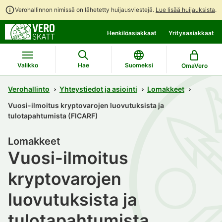
Verohallinnon nimissä on lähetetty huijausviestejä.
Lue lisää huijauksista
.
Siirry
Siirry
Henkilöasiakkaat
Yritysasiakkaat
suoraan
koko
sisältöön
sivuston
hakuun
Valikko
Hae
Suomeksi
OmaVero
Verohallinto
Yhteystiedot ja asiointi
Lomakkeet
Vuosi-ilmoitus kryptovarojen luovutuksista ja
tulotapahtumista (FICARF)
Lomakkeet
Vuosi-ilmoitus
kryptovarojen
luovutuksista ja
tulotapahtumista