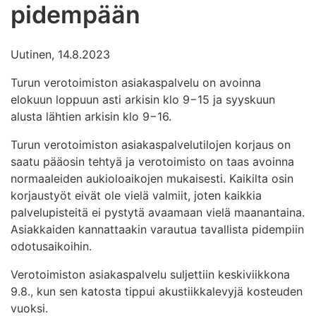
pidempään
Uutinen, 14.8.2023
Turun verotoimiston asiakaspalvelu on avoinna
elokuun loppuun asti arkisin klo 9−15 ja syyskuun
alusta lähtien arkisin klo 9−16.
Turun verotoimiston asiakaspalvelutilojen korjaus on
saatu pääosin tehtyä ja verotoimisto on taas avoinna
normaaleiden aukioloaikojen mukaisesti. Kaikilta osin
korjaustyöt eivät ole vielä valmiit, joten kaikkia
palvelupisteitä ei pystytä avaamaan vielä maanantaina.
Asiakkaiden kannattaakin varautua tavallista pidempiin
odotusaikoihin.
Verotoimiston asiakaspalvelu suljettiin keskiviikkona
9.8., kun sen katosta tippui akustiikkalevyjä kosteuden
vuoksi.