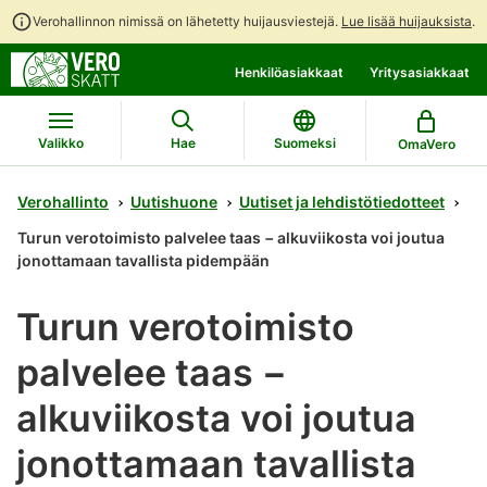
Verohallinnon nimissä on lähetetty huijausviestejä.
Lue lisää huijauksista
.
Siirry
Siirry
Henkilöasiakkaat
Yritysasiakkaat
suoraan
koko
sisältöön
sivuston
hakuun
Valikko
Hae
Suomeksi
OmaVero
Verohallinto
Uutishuone
Uutiset ja lehdistötiedotteet
Turun verotoimisto palvelee taas − alkuviikosta voi joutua
jonottamaan tavallista pidempään
Turun verotoimisto
palvelee taas −
alkuviikosta voi joutua
jonottamaan tavallista