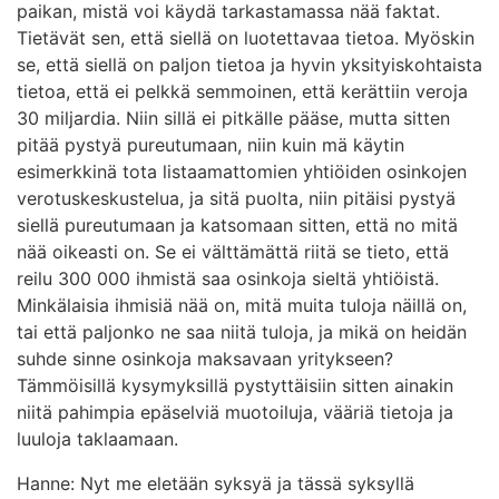
paikan, mistä voi käydä tarkastamassa nää faktat.
Tietävät sen, että siellä on luotettavaa tietoa. Myöskin
se, että siellä on paljon tietoa ja hyvin yksityiskohtaista
tietoa, että ei pelkkä semmoinen, että kerättiin veroja
30 miljardia. Niin sillä ei pitkälle pääse, mutta sitten
pitää pystyä pureutumaan, niin kuin mä käytin
esimerkkinä tota listaamattomien yhtiöiden osinkojen
verotuskeskustelua, ja sitä puolta, niin pitäisi pystyä
siellä pureutumaan ja katsomaan sitten, että no mitä
nää oikeasti on. Se ei välttämättä riitä se tieto, että
reilu 300 000 ihmistä saa osinkoja sieltä yhtiöistä.
Minkälaisia ihmisiä nää on, mitä muita tuloja näillä on,
tai että paljonko ne saa niitä tuloja, ja mikä on heidän
suhde sinne osinkoja maksavaan yritykseen?
Tämmöisillä kysymyksillä pystyttäisiin sitten ainakin
niitä pahimpia epäselviä muotoiluja, vääriä tietoja ja
luuloja taklaamaan.
Hanne: Nyt me eletään syksyä ja tässä syksyllä