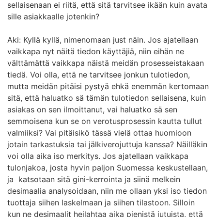
sellaisenaan ei riitä, että sitä tarvitsee ikään kuin avata
sille asiakkaalle jotenkin?
Aki: Kyllä kyllä, nimenomaan just näin. Jos ajatellaan
vaikkapa nyt näitä tiedon käyttäjiä, niin eihän ne
välttämättä vaikkapa näistä meidän prosesseistakaan
tiedä. Voi olla, että ne tarvitsee jonkun tulotiedon,
mutta meidän pitäisi pystyä ehkä enemmän kertomaan
sitä, että haluatko sä tämän tulotiedon sellaisena, kuin
asiakas on sen ilmoittanut, vai haluatko sä sen
semmoisena kun se on verotusprosessin kautta tullut
valmiiksi? Vai pitäisikö tässä vielä ottaa huomioon
jotain tarkastuksia tai jälkiverojuttuja kanssa? Näilläkin
voi olla aika iso merkitys. Jos ajatellaan vaikkapa
tulonjakoa, josta hyvin paljon Suomessa keskustellaan,
ja katsotaan sitä gini-kerrointa ja siinä melkein
desimaalia analysoidaan, niin me ollaan yksi iso tiedon
tuottaja siihen laskelmaan ja siihen tilastoon. Silloin
kun ne desimaalit heilahtaa aika pienistä jutuista, että