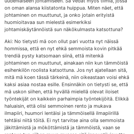
uudenlaiseen johtamiseen. Sä vedät myös tiimiä, jossa
on oman alansa kiistatonta huippua. Miten näet, että
johtaminen on muuttunut, ja onko jotain erityistä
huomioitavaa sun mielestä esimerkiksi
johtamiskäytännöistä sun näkökulmasta katsottuna?
Aki: No tietysti mä oon ollut pari vuotta nyt näissä
hommissa, että en nyt ehkä semmoista kovin pitkää
trendiä pysty katsomaan siinä, että mitenkä
johtaminen on muuttunut, ainakaan niin kun tämmöistä
esihenkilön roolista katsottuna. Jos nyt ajatellaan sitä,
mitä mä koen tässä tärkeinä, niin oikeastaan voisi ehkä
kaksi asiaa nostaa esille. Ensinnäkin on tietysti se, että
mä uskon siihen, että hyvällä mielellä olevat iloiset
työntekijät on kaikkein parhaimpia työntekijöitä. Elikkä
haluaisin, että olisi semmoinen rento ja mukava
ilmapiiri, huumori lentäisi ja tämmöisellä ilmapiirillä
tehtäisi niitä töitä. Ei nyt tarvitse aina olla semmoista
jäkittämistä ja mököttämistä ja tämmöistä, vaan se