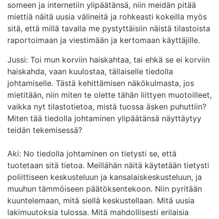
someen ja internetiin ylipäätänsä, niin meidän pitää
miettiä näitä uusia välineitä ja rohkeasti kokeilla myös
sitä, että millä tavalla me pystyttäisiin näistä tilastoista
raportoimaan ja viestimään ja kertomaan käyttäjille.
Jussi: Toi mun korviin haiskahtaa, tai ehkä se ei korviin
haiskahda, vaan kuulostaa, tällaiselle tiedolla
johtamiselle. Tästä kehittämisen näkökulmasta, jos
mietitään, niin miten te olette tähän liittyen muotoilleet,
vaikka nyt tilastotietoa, mistä tuossa äsken puhuttiin?
Miten tää tiedolla johtaminen ylipäätänsä näyttäytyy
teidän tekemisessä?
Aki: No tiedolla johtaminen on tietysti se, että
tuotetaan sitä tietoa. Meillähän näitä käytetään tietysti
poliittiseen keskusteluun ja kansalaiskeskusteluun, ja
muuhun tämmöiseen päätöksentekoon. Niin pyritään
kuuntelemaan, mitä siellä keskustellaan. Mitä uusia
lakimuutoksia tulossa. Mitä mahdollisesti erilaisia