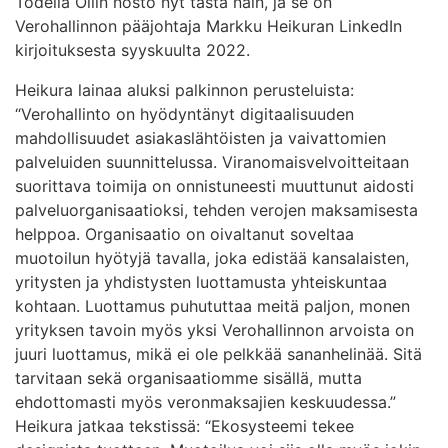
Todella Ollin nosto nyt tästä näin, ja se on
Verohallinnon pääjohtaja Markku Heikuran LinkedIn
kirjoituksesta syyskuulta 2022.
Heikura lainaa aluksi palkinnon perusteluista:
“Verohallinto on hyödyntänyt digitaalisuuden
mahdollisuudet asiakaslähtöisten ja vaivattomien
palveluiden suunnittelussa. Viranomaisvelvoitteitaan
suorittava toimija on onnistuneesti muuttunut aidosti
palveluorganisaatioksi, tehden verojen maksamisesta
helppoa. Organisaatio on oivaltanut soveltaa
muotoilun hyötyjä tavalla, joka edistää kansalaisten,
yritysten ja yhdistysten luottamusta yhteiskuntaa
kohtaan. Luottamus puhututtaa meitä paljon, monen
yrityksen tavoin myös yksi Verohallinnon arvoista on
juuri luottamus, mikä ei ole pelkkää sananhelinää. Sitä
tarvitaan sekä organisaatiomme sisällä, mutta
ehdottomasti myös veronmaksajien keskuudessa.”
Heikura jatkaa tekstissä: “Ekosysteemi tekee