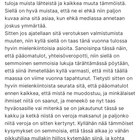
tuloja muista lähteistä ja kaikkea muuta tämmöistä.
Siellä on hyvä muistaa, että ne ei ehkä niin paljon
kuvaa aina sitä asiaa, kun ehkä mediassa annetaan
joskus ymmärtää.
Sitten jos ajatellaan sitä verotuksen valmistumista
muuten, niin kyllä siellä on taas tänä vuonna tulossa
hyvin mielenkiintoisia asioita. Sanoisinpa tässä näin,
että pääomatulot, yhteisöveropotti, niin siellä on
semmoinen semmoisia lukuja tärähtämässä pöytään,
että siinä ihmetellään kyllä varmasti, että mitä täällä
maassa on viime vuonna tapahtunut. Tietysti sitten on
hyvin mielenkiintoista seurata sitä, että pääomatulot
ennen kaikkea, että mistä ne muodostuu, ja minkälaiset
ihmiset niitä on saanut, ja meneekö se nyt taas
hyväosasille vai mitenkä se on jakautunut tässä se
kakku ja ketkä niistä on veroja maksanut ja paljonko
niitä veroja on sitten kertynyt. Kyllähän nää tämmöiset
kysymykset on semmoisia, että tässä alkaa jo vähän
pikkuhiljaa mullakin hiillos kytemään siinä, ja kohta