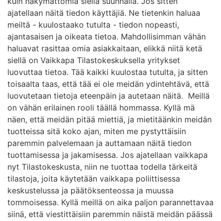
kuin näkymättömiä siellä suunnalla. Jos sitten
ajatellaan näitä tiedon käyttäjiä. Ne tietenkin haluaa
meiltä - kuulostaako tutulta - tiedon nopeasti,
ajantasaisen ja oikeata tietoa. Mahdollisimman vähän
haluavat rasittaa omia asiakkaitaan, elikkä niitä ketä
siellä on Vaikkapa Tilastokeskuksella yritykset
luovuttaa tietoa. Tää kaikki kuulostaa tutulta, ja sitten
toisaalta taas, että tää ei ole meidän ydintehtävä, että
luovutetaan tietoja eteenpäin ja autetaan näitä. Meillä
on vähän erilainen rooli täällä hommassa. Kyllä mä
näen, että meidän pitää miettiä, ja mietitäänkin meidän
tuotteissa sitä koko ajan, miten me pystyttäisiin
paremmin palvelemaan ja auttamaan näitä tiedon
tuottamisessa ja jakamisessa. Jos ajatellaan vaikkapa
nyt Tilastokeskusta, niin ne tuottaa todella tärkeitä
tilastoja, joita käytetään vaikkapa poliittisessa
keskustelussa ja päätöksenteossa ja muussa
tommoisessa. Kyllä meillä on aika paljon parannettavaa
siinä, että viestittäisiin paremmin näistä meidän päässä