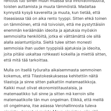
rentous tuo siihen muun muassa sitä innovatiivisuutta,
toisten auttamista ja muuta tämmöistä. Madaltaa
kynnystä kysyä kavereilta ja muuta, kun tietää, että
itseasiassa tää on aika rento tyyppi. Sitten ehkä toinen
on tämmöinen, että mä toivoisin, että me pystyttäisiin
enemmän keräämään ideoita ja ajatuksia myöskin
semmoisilta henkilöiltä, jotka ei välttämättä ole sillä
alalla asiantuntijoita. Sieltä tulee sitten monesti
semmoisia ihan uuden tyyppisiä ajatuksia ja ideoita,
joita pitäisi uskaltaa rohkeasti kokeilla ja miettiä sitten,
että mitä tää tarkoittaa.
Mulla on itsellä työuralta aikaisemmasta semmoinen
kokemus, että Tilastokeskuksessa kehitettiin näitä
tilastoja ja sinne sitten palkattiin matemaatikkoja.
Kaikki muut olivat ekonomistitaustaisia, ja
matemaatikko tuli sinne ja sitten mä kerroin sille
matemaatikolle tän mun ongelman. Elikkä, että meillä
oli ongelmana, itse asiassa Verohallinnosta tuleva