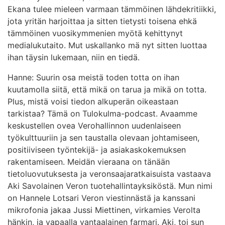
Ekana tulee mieleen varmaan tämmöinen lähdekritiikki,
jota yritän harjoittaa ja sitten tietysti toisena ehkä
tämmöinen vuosikymmenien myötä kehittynyt
medialukutaito. Mut uskallanko mä nyt sitten luottaa
ihan täysin lukemaan, niin en tiedä.
Hanne: Suurin osa meistä toden totta on ihan
kuutamolla siitä, että mikä on tarua ja mikä on totta.
Plus, mistä voisi tiedon alkuperän oikeastaan
tarkistaa? Tämä on Tulokulma-podcast. Avaamme
keskustellen ovea Verohallinnon uudenlaiseen
työkulttuuriin ja sen taustalla olevaan johtamiseen,
positiiviseen työntekijä- ja asiakaskokemuksen
rakentamiseen. Meidän vieraana on tänään
tietoluovutuksesta ja veronsaajaratkaisuista vastaava
Aki Savolainen Veron tuotehallintayksiköstä. Mun nimi
on Hannele Lotsari Veron viestinnästä ja kanssani
mikrofonia jakaa Jussi Miettinen, virkamies Verolta
hänkin, ja vapaalla vantaalainen farmari. Aki, toi sun