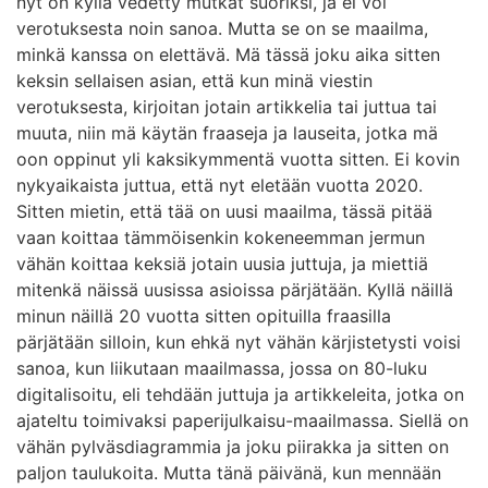
nyt on kyllä vedetty mutkat suoriksi, ja ei voi
verotuksesta noin sanoa. Mutta se on se maailma,
minkä kanssa on elettävä. Mä tässä joku aika sitten
keksin sellaisen asian, että kun minä viestin
verotuksesta, kirjoitan jotain artikkelia tai juttua tai
muuta, niin mä käytän fraaseja ja lauseita, jotka mä
oon oppinut yli kaksikymmentä vuotta sitten. Ei kovin
nykyaikaista juttua, että nyt eletään vuotta 2020.
Sitten mietin, että tää on uusi maailma, tässä pitää
vaan koittaa tämmöisenkin kokeneemman jermun
vähän koittaa keksiä jotain uusia juttuja, ja miettiä
mitenkä näissä uusissa asioissa pärjätään. Kyllä näillä
minun näillä 20 vuotta sitten opituilla fraasilla
pärjätään silloin, kun ehkä nyt vähän kärjistetysti voisi
sanoa, kun liikutaan maailmassa, jossa on 80-luku
digitalisoitu, eli tehdään juttuja ja artikkeleita, jotka on
ajateltu toimivaksi paperijulkaisu-maailmassa. Siellä on
vähän pylväsdiagrammia ja joku piirakka ja sitten on
paljon taulukoita. Mutta tänä päivänä, kun mennään