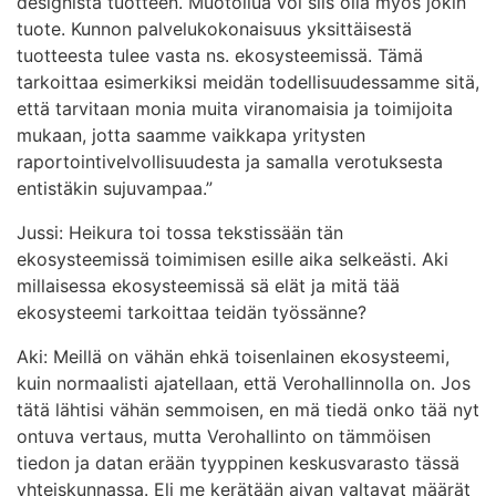
designista tuotteen. Muotoilua voi siis olla myös jokin
tuote. Kunnon palvelukokonaisuus yksittäisestä
tuotteesta tulee vasta ns. ekosysteemissä. Tämä
tarkoittaa esimerkiksi meidän todellisuudessamme sitä,
että tarvitaan monia muita viranomaisia ja toimijoita
mukaan, jotta saamme vaikkapa yritysten
raportointivelvollisuudesta ja samalla verotuksesta
entistäkin sujuvampaa.”
Jussi: Heikura toi tossa tekstissään tän
ekosysteemissä toimimisen esille aika selkeästi. Aki
millaisessa ekosysteemissä sä elät ja mitä tää
ekosysteemi tarkoittaa teidän työssänne?
Aki: Meillä on vähän ehkä toisenlainen ekosysteemi,
kuin normaalisti ajatellaan, että Verohallinnolla on. Jos
tätä lähtisi vähän semmoisen, en mä tiedä onko tää nyt
ontuva vertaus, mutta Verohallinto on tämmöisen
tiedon ja datan erään tyyppinen keskusvarasto tässä
yhteiskunnassa. Eli me kerätään aivan valtavat määrät