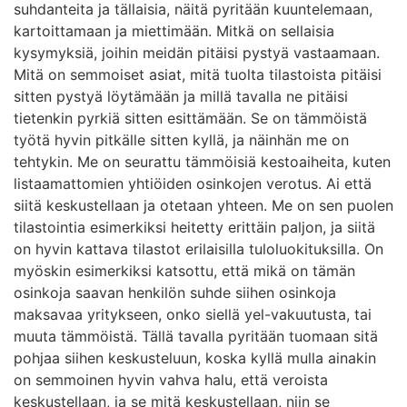
suhdanteita ja tällaisia, näitä pyritään kuuntelemaan,
kartoittamaan ja miettimään. Mitkä on sellaisia
kysymyksiä, joihin meidän pitäisi pystyä vastaamaan.
Mitä on semmoiset asiat, mitä tuolta tilastoista pitäisi
sitten pystyä löytämään ja millä tavalla ne pitäisi
tietenkin pyrkiä sitten esittämään. Se on tämmöistä
työtä hyvin pitkälle sitten kyllä, ja näinhän me on
tehtykin. Me on seurattu tämmöisiä kestoaiheita, kuten
listaamattomien yhtiöiden osinkojen verotus. Ai että
siitä keskustellaan ja otetaan yhteen. Me on sen puolen
tilastointia esimerkiksi heitetty erittäin paljon, ja siitä
on hyvin kattava tilastot erilaisilla tuloluokituksilla. On
myöskin esimerkiksi katsottu, että mikä on tämän
osinkoja saavan henkilön suhde siihen osinkoja
maksavaa yritykseen, onko siellä yel-vakuutusta, tai
muuta tämmöistä. Tällä tavalla pyritään tuomaan sitä
pohjaa siihen keskusteluun, koska kyllä mulla ainakin
on semmoinen hyvin vahva halu, että veroista
keskustellaan, ja se mitä keskustellaan, niin se