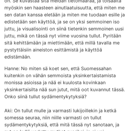
on. Se kuvastaa sitä meidän tietomäärää, ja toisaalta
myöskin sen haasteen ainutlaatuisuutta, että miten me
sen datan kanssa eletään ja miten me tuodaan esille ja
edistetään sen käyttöä, ja se on yksi semmoinen iso
juttu, ja visualisointi on siinä tietenkin semmoinen uusi
juttu, mikä on tässä nyt viime vuosina tullut. Pyritään
sitä kehittämään ja miettimään, että millä tavalla me
pystyttäisiin aineiston esittämistä ja käyttöä
edistämään.
Hanne: No miten sä koet sen, että Suomessahan
kuitenkin on vähän semmoista yksinkertaistamista
monissa asioissa ja nää ei kuulosta kovinkaan
yksinkertaisilta nää sun jutut, mitä oot kuvannut tässä.
Onko siinä tullut sydämentykytyksiä?
Aki: On tullut mulle ja varmasti lukijoillekin ja ketkä
somessa seuraa, niin niille varmasti on tullut
sydämentykytyksiä, että mitä tässä nyt sanotaan, ja