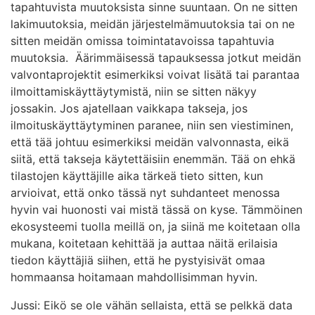
tapahtuvista muutoksista sinne suuntaan. On ne sitten
lakimuutoksia, meidän järjestelmämuutoksia tai on ne
sitten meidän omissa toimintatavoissa tapahtuvia
muutoksia. Äärimmäisessä tapauksessa jotkut meidän
valvontaprojektit esimerkiksi voivat lisätä tai parantaa
ilmoittamiskäyttäytymistä, niin se sitten näkyy
jossakin. Jos ajatellaan vaikkapa takseja, jos
ilmoituskäyttäytyminen paranee, niin sen viestiminen,
että tää johtuu esimerkiksi meidän valvonnasta, eikä
siitä, että takseja käytettäisiin enemmän. Tää on ehkä
tilastojen käyttäjille aika tärkeä tieto sitten, kun
arvioivat, että onko tässä nyt suhdanteet menossa
hyvin vai huonosti vai mistä tässä on kyse. Tämmöinen
ekosysteemi tuolla meillä on, ja siinä me koitetaan olla
mukana, koitetaan kehittää ja auttaa näitä erilaisia
tiedon käyttäjiä siihen, että he pystyisivät omaa
hommaansa hoitamaan mahdollisimman hyvin.
Jussi: Eikö se ole vähän sellaista, että se pelkkä data