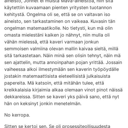
aineisto, Jonnet ei muista Mava-aineistoa, niin sitä
käytettiin kuvaamaan pienten yritysten tuotannon
kehitystä. Ongelma oli se, että se on valtavan iso
aineisto, sen tarkastaminen on vaikeaa. Kuvasin tän
ongelman matemaatikolle. No tietysti, kun mä olin
omasta mielestäni kaiken jo nähnyt, niin mulla oli
vähän mielessä, että kaveri varmaan jonkun
semmoisen valmiina olevan mallin kaivaa sieltä, millä
sitä tarkastetaan. Näin minä sen olisin tehnyt, näin mä
sen ajattelin, mutta annoinpahan pojan yrittää. Jossain
vaiheessa alkoi ilmestymään sen kaverin työpöydälle
jostakin matemaattisista eieteellisistä julkaisuista
papereita. Mä katsoin, että mitähän tulee, että
kreikkalaisia kirjaimia alkaa olemaan vinot pinot näissä
dekkareissa. Sitten se kaveri yks päivä sano, että nyt
hän on keksinyt jonkin menetelmän.
No kerropa.
Sitten se kertoi sen. Se oli prosessiteollisuudesta