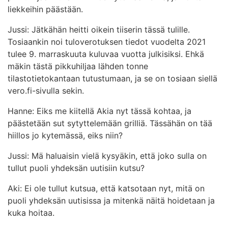
liekkeihin päästään.
Jussi: Jätkähän heitti oikein tiiserin tässä tulille.
Tosiaankin noi tuloverotuksen tiedot vuodelta 2021
tulee 9. marraskuuta kuluvaa vuotta julkisiksi. Ehkä
mäkin tästä pikkuhiljaa lähden tonne
tilastotietokantaan tutustumaan, ja se on tosiaan siellä
vero.fi-sivulla sekin.
Hanne: Eiks me kiitellä Akia nyt tässä kohtaa, ja
päästetään sut sytyttelemään grilliä. Tässähän on tää
hiillos jo kytemässä, eiks niin?
Jussi: Mä haluaisin vielä kysyäkin, että joko sulla on
tullut puoli yhdeksän uutisiin kutsu?
Aki: Ei ole tullut kutsua, että katsotaan nyt, mitä on
puoli yhdeksän uutisissa ja mitenkä näitä hoidetaan ja
kuka hoitaa.