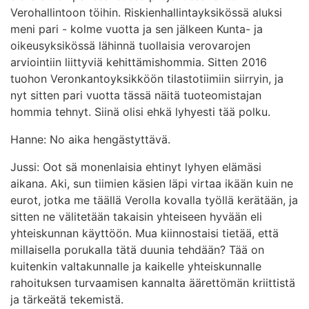
Verohallintoon töihin. Riskienhallintayksikössä aluksi
meni pari - kolme vuotta ja sen jälkeen Kunta- ja
oikeusyksikössä lähinnä tuollaisia verovarojen
arviointiin liittyviä kehittämishommia. Sitten 2016
tuohon Veronkantoyksikköön tilastotiimiin siirryin, ja
nyt sitten pari vuotta tässä näitä tuoteomistajan
hommia tehnyt. Siinä olisi ehkä lyhyesti tää polku.
Hanne: No aika hengästyttävä.
Jussi: Oot sä monenlaisia ehtinyt lyhyen elämäsi
aikana. Aki, sun tiimien käsien läpi virtaa ikään kuin ne
eurot, jotka me täällä Verolla kovalla työllä kerätään, ja
sitten ne välitetään takaisin yhteiseen hyvään eli
yhteiskunnan käyttöön. Mua kiinnostaisi tietää, että
millaisella porukalla tätä duunia tehdään? Tää on
kuitenkin valtakunnalle ja kaikelle yhteiskunnalle
rahoituksen turvaamisen kannalta äärettömän kriittistä
ja tärkeätä tekemistä.