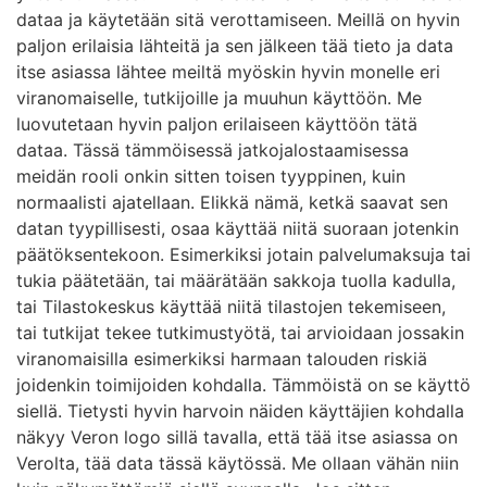
dataa ja käytetään sitä verottamiseen. Meillä on hyvin
paljon erilaisia lähteitä ja sen jälkeen tää tieto ja data
itse asiassa lähtee meiltä myöskin hyvin monelle eri
viranomaiselle, tutkijoille ja muuhun käyttöön. Me
luovutetaan hyvin paljon erilaiseen käyttöön tätä
dataa. Tässä tämmöisessä jatkojalostaamisessa
meidän rooli onkin sitten toisen tyyppinen, kuin
normaalisti ajatellaan. Elikkä nämä, ketkä saavat sen
datan tyypillisesti, osaa käyttää niitä suoraan jotenkin
päätöksentekoon. Esimerkiksi jotain palvelumaksuja tai
tukia päätetään, tai määrätään sakkoja tuolla kadulla,
tai Tilastokeskus käyttää niitä tilastojen tekemiseen,
tai tutkijat tekee tutkimustyötä, tai arvioidaan jossakin
viranomaisilla esimerkiksi harmaan talouden riskiä
joidenkin toimijoiden kohdalla. Tämmöistä on se käyttö
siellä. Tietysti hyvin harvoin näiden käyttäjien kohdalla
näkyy Veron logo sillä tavalla, että tää itse asiassa on
Verolta, tää data tässä käytössä. Me ollaan vähän niin