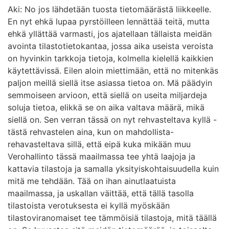
Aki: No jos lähdetään tuosta tietomäärästä liikkeelle.
En nyt ehkä lupaa pyrstöilleen lennättää teitä, mutta
ehkä yllättää varmasti, jos ajatellaan tällaista meidän
avointa tilastotietokantaa, jossa aika useista veroista
on hyvinkin tarkkoja tietoja, kolmella kielellä kaikkien
käytettävissä. Eilen aloin miettimään, että no mitenkäs
paljon meillä siellä itse asiassa tietoa on. Mä päädyin
semmoiseen arvioon, että siellä on useita miljardeja
soluja tietoa, elikkä se on aika valtava määrä, mikä
siellä on. Sen verran tässä on nyt rehvasteltava kyllä -
tästä rehvastelen aina, kun on mahdollista-
rehavasteltava sillä, että eipä kuka mikään muu
Verohallinto tässä maailmassa tee yhtä laajoja ja
kattavia tilastoja ja samalla yksityiskohtaisuudella kuin
mitä me tehdään. Tää on ihan ainutlaatuista
maailmassa, ja uskallan väittää, että tällä tasolla
tilastoista verotuksesta ei kyllä myöskään
tilastoviranomaiset tee tämmöisiä tilastoja, mitä täällä