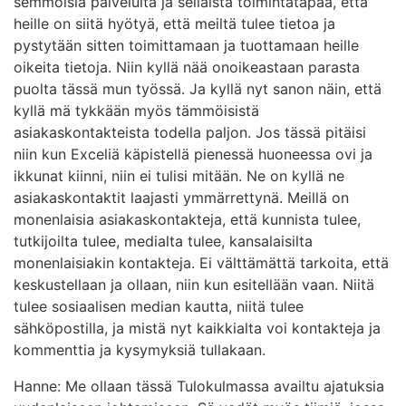
semmoisia palveluita ja sellaista toimintatapaa, että
heille on siitä hyötyä, että meiltä tulee tietoa ja
pystytään sitten toimittamaan ja tuottamaan heille
oikeita tietoja. Niin kyllä nää onoikeastaan parasta
puolta tässä mun työssä. Ja kyllä nyt sanon näin, että
kyllä mä tykkään myös tämmöisistä
asiakaskontakteista todella paljon. Jos tässä pitäisi
niin kun Exceliä käpistellä pienessä huoneessa ovi ja
ikkunat kiinni, niin ei tulisi mitään. Ne on kyllä ne
asiakaskontaktit laajasti ymmärrettynä. Meillä on
monenlaisia asiakaskontakteja, että kunnista tulee,
tutkijoilta tulee, medialta tulee, kansalaisilta
monenlaisiakin kontakteja. Ei välttämättä tarkoita, että
keskustellaan ja ollaan, niin kun esitellään vaan. Niitä
tulee sosiaalisen median kautta, niitä tulee
sähköpostilla, ja mistä nyt kaikkialta voi kontakteja ja
kommenttia ja kysymyksiä tullakaan.
Hanne: Me ollaan tässä Tulokulmassa availtu ajatuksia