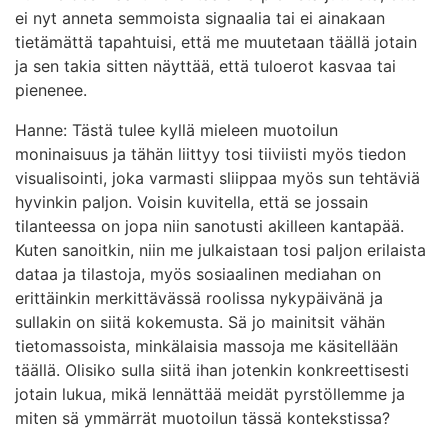
ei nyt anneta semmoista signaalia tai ei ainakaan
tietämättä tapahtuisi, että me muutetaan täällä jotain
ja sen takia sitten näyttää, että tuloerot kasvaa tai
pienenee.
Hanne: Tästä tulee kyllä mieleen muotoilun
moninaisuus ja tähän liittyy tosi tiiviisti myös tiedon
visualisointi, joka varmasti sliippaa myös sun tehtäviä
hyvinkin paljon. Voisin kuvitella, että se jossain
tilanteessa on jopa niin sanotusti akilleen kantapää.
Kuten sanoitkin, niin me julkaistaan tosi paljon erilaista
dataa ja tilastoja, myös sosiaalinen mediahan on
erittäinkin merkittävässä roolissa nykypäivänä ja
sullakin on siitä kokemusta. Sä jo mainitsit vähän
tietomassoista, minkälaisia massoja me käsitellään
täällä. Olisiko sulla siitä ihan jotenkin konkreettisesti
jotain lukua, mikä lennättää meidät pyrstöllemme ja
miten sä ymmärrät muotoilun tässä kontekstissa?