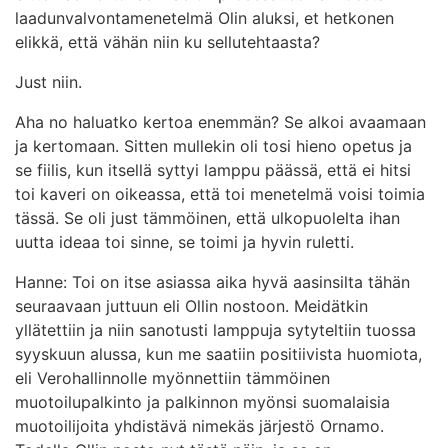
laadunvalvontamenetelmä Olin aluksi, et hetkonen
elikkä, että vähän niin ku sellutehtaasta?
Just niin.
Aha no haluatko kertoa enemmän? Se alkoi avaamaan
ja kertomaan. Sitten mullekin oli tosi hieno opetus ja
se fiilis, kun itsellä syttyi lamppu päässä, että ei hitsi
toi kaveri on oikeassa, että toi menetelmä voisi toimia
tässä. Se oli just tämmöinen, että ulkopuolelta ihan
uutta ideaa toi sinne, se toimi ja hyvin ruletti.
Hanne: Toi on itse asiassa aika hyvä aasinsilta tähän
seuraavaan juttuun eli Ollin nostoon. Meidätkin
yllätettiin ja niin sanotusti lamppuja sytyteltiin tuossa
syyskuun alussa, kun me saatiin positiivista huomiota,
eli Verohallinnolle myönnettiin tämmöinen
muotoilupalkinto ja palkinnon myönsi suomalaisia
muotoilijoita yhdistävä nimekäs järjestö Ornamo.