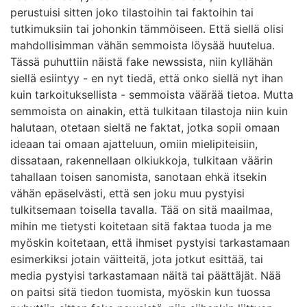
perustuisi sitten joko tilastoihin tai faktoihin tai
tutkimuksiin tai johonkin tämmöiseen. Että siellä olisi
mahdollisimman vähän semmoista löysää huutelua.
Tässä puhuttiin näistä fake newssista, niin kyllähän
siellä esiintyy - en nyt tiedä, että onko siellä nyt ihan
kuin tarkoituksellista - semmoista väärää tietoa. Mutta
semmoista on ainakin, että tulkitaan tilastoja niin kuin
halutaan, otetaan sieltä ne faktat, jotka sopii omaan
ideaan tai omaan ajatteluun, omiin mielipiteisiin,
dissataan, rakennellaan olkiukkoja, tulkitaan väärin
tahallaan toisen sanomista, sanotaan ehkä itsekin
vähän epäselvästi, että sen joku muu pystyisi
tulkitsemaan toisella tavalla. Tää on sitä maailmaa,
mihin me tietysti koitetaan sitä faktaa tuoda ja me
myöskin koitetaan, että ihmiset pystyisi tarkastamaan
esimerkiksi jotain väitteitä, jota jotkut esittää, tai
media pystyisi tarkastamaan näitä tai päättäjät. Nää
on paitsi sitä tiedon tuomista, myöskin kun tuossa