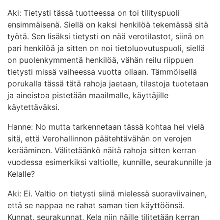
Aki: Tietysti tässä tuotteessa on toi tilityspuoli
ensimmäisenä. Siellä on kaksi henkilöä tekemässä sitä
työtä. Sen lisäksi tietysti on nää verotilastot, siinä on
pari henkilöä ja sitten on noi tietoluovutuspuoli, siellä
on puolenkymmentä henkilöä, vähän reilu riippuen
tietysti missä vaiheessa vuotta ollaan. Tämmöisellä
porukalla tässä tätä rahoja jaetaan, tilastoja tuotetaan
ja aineistoa pistetään maailmalle, käyttäjille
käytettäväksi.
Hanne: No mutta tarkennetaan tässä kohtaa hei vielä
sitä, että Verohallinnon päätehtävähän on verojen
kerääminen. Välitetäänkö näitä rahoja sitten kerran
vuodessa esimerkiksi valtiolle, kunnille, seurakunnille ja
Kelalle?
Aki: Ei. Valtio on tietysti siinä mielessä suoraviivainen,
että se nappaa ne rahat saman tien käyttöönsä.
Kunnat, seurakunnat, Kela niin näille tilitetään kerran