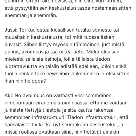
puhuttiin sitten fake newsistä, niin siihenkin liittyen,
että pystytään sen keskustelun tasoa nostamaan sitten
enemmän ja enemmän.
Jussi: Toi kuulostaa kiusallisen tutulta somesta tai
muualtakin keskustelusta, toi mitä tuossa äsken
kuvasit. Siihen liittyy myöskin tämmöinen, just mistä
puhuit, avoimuus ja tää oikea tieto. Mitkä olisi sun
mielestä sellaisia keinoja, joilla tällaista tiedon
luotettavuutta voitaisiin edistää edelleen, jolloin ehkä
tuollainenkin fake newseihin lankeaminen ei olisi sitten
ihan niin helppoa?
Aki: No avoimuus on varmasti yksi semmoinen,
nimenomaan viranomaistoiminnassa, että me voidaan
julkaista tiettyjä tilastoja ja sitä kautta rakentaa
semmoinen infrastruktuuri. Tiedon infrastruktuuri, että
kansalaiset tai ketkä nyt seuraakaan keskustelua, ja
missä roolissa ovatkaan siinä, niin tietävät ainakin