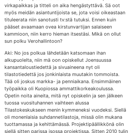
virkapaikkas ja titteli on aika hengästyttävä. Sä oot
myös meidän asiantuntijoista se, jota voisi oikeastaan
tituleerata niin sanotusti tv:stä tutuksi. Ennen kuin
pääset avaamaan ovea kirstunvartijan salaiseen
kammioon, niin kerro hieman itsestäsi. Mikä on ollut
sun polku Verohallintoon?
Aki: No jos polkua lähdetään katsomaan ihan
alkupuolelta, niin mä oon opiskellut Joensuussa
kansantaloustiedettä ja sivuaineena nyt oli
tilastotiedettä jos jonkinlaista muutakin tommoista.
Tää oli joskus markka- ja penniaikana. Ensimmäinen
työpaikka oli Kuopiossa ammattikorkeakoulussa.
Opetin noita aineita, mitä nyt opiskelin ja sen jälkeen
tuossa vuosituhannen vaihteen alussa
Tilastokeskukseen menin kymmeneksi vuodeksi. Siellä
oli monenlaisia suhdannetilastoja, missä olin mukana
tuottamassa ja kehittämässä. Projektipäällikkönä olin
siellä sitten parissa isossa projektissa. Sitten 2010 tulin