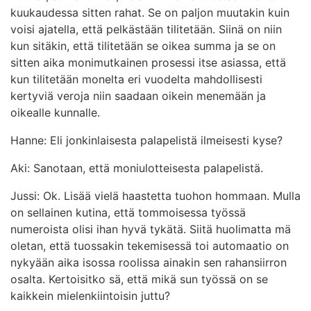
kuukaudessa sitten rahat. Se on paljon muutakin kuin
voisi ajatella, että pelkästään tilitetään. Siinä on niin
kun sitäkin, että tilitetään se oikea summa ja se on
sitten aika monimutkainen prosessi itse asiassa, että
kun tilitetään monelta eri vuodelta mahdollisesti
kertyviä veroja niin saadaan oikein menemään ja
oikealle kunnalle.
Hanne: Eli jonkinlaisesta palapelistä ilmeisesti kyse?
Aki: Sanotaan, että moniulotteisesta palapelistä.
Jussi: Ok. Lisää vielä haastetta tuohon hommaan. Mulla
on sellainen kutina, että tommoisessa työssä
numeroista olisi ihan hyvä tykätä. Siitä huolimatta mä
oletan, että tuossakin tekemisessä toi automaatio on
nykyään aika isossa roolissa ainakin sen rahansiirron
osalta. Kertoisitko sä, että mikä sun työssä on se
kaikkein mielenkiintoisin juttu?