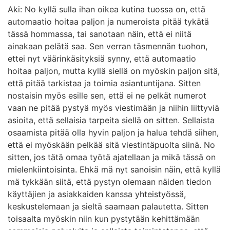
Aki: No kyllä sulla ihan oikea kutina tuossa on, että
automaatio hoitaa paljon ja numeroista pitää tykätä
tässä hommassa, tai sanotaan näin, että ei niitä
ainakaan pelätä saa. Sen verran täsmennän tuohon,
ettei nyt väärinkäsityksiä synny, että automaatio
hoitaa paljon, mutta kyllä siellä on myöskin paljon sitä,
että pitää tarkistaa ja toimia asiantuntijana. Sitten
nostaisin myös esille sen, että ei ne pelkät numerot
vaan ne pitää pystyä myös viestimään ja niihin liittyviä
asioita, että sellaisia tarpeita siellä on sitten. Sellaista
osaamista pitää olla hyvin paljon ja halua tehdä siihen,
että ei myöskään pelkää sitä viestintäpuolta siinä. No
sitten, jos tätä omaa työtä ajatellaan ja mikä tässä on
mielenkiintoisinta. Ehkä mä nyt sanoisin näin, että kyllä
mä tykkään siitä, että pystyn olemaan näiden tiedon
käyttäjien ja asiakkaiden kanssa yhteistyössä,
keskustelemaan ja sieltä saamaan palautetta. Sitten
toisaalta myöskin niin kun pystytään kehittämään