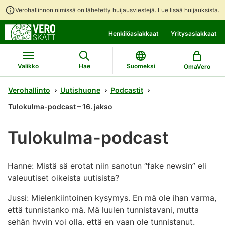
Verohallinnon nimissä on lähetetty huijausviestejä.
Lue lisää huijauksista
.
Siirry
Siirry
Henkilöasiakkaat
Yritysasiakkaat
suoraan
koko
sisältöön
sivuston
hakuun
Valikko
Hae
Suomeksi
OmaVero
Verohallinto
Uutishuone
Podcastit
Tulokulma-podcast – 16. jakso
Tulokulma-podcast
Hanne: Mistä sä erotat niin sanotun “fake newsin” eli
valeuutiset oikeista uutisista?
Jussi: Mielenkiintoinen kysymys. En mä ole ihan varma,
että tunnistanko mä. Mä luulen tunnistavani, mutta
sehän hyvin voi olla, että en vaan ole tunnistanut.