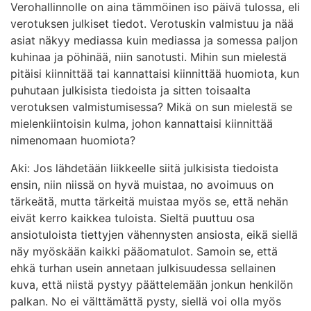
Verohallinnolle on aina tämmöinen iso päivä tulossa, eli
verotuksen julkiset tiedot. Verotuskin valmistuu ja nää
asiat näkyy mediassa kuin mediassa ja somessa paljon
kuhinaa ja pöhinää, niin sanotusti. Mihin sun mielestä
pitäisi kiinnittää tai kannattaisi kiinnittää huomiota, kun
puhutaan julkisista tiedoista ja sitten toisaalta
verotuksen valmistumisessa? Mikä on sun mielestä se
mielenkiintoisin kulma, johon kannattaisi kiinnittää
nimenomaan huomiota?
Aki: Jos lähdetään liikkeelle siitä julkisista tiedoista
ensin, niin niissä on hyvä muistaa, no avoimuus on
tärkeätä, mutta tärkeitä muistaa myös se, että nehän
eivät kerro kaikkea tuloista. Sieltä puuttuu osa
ansiotuloista tiettyjen vähennysten ansiosta, eikä siellä
näy myöskään kaikki pääomatulot. Samoin se, että
ehkä turhan usein annetaan julkisuudessa sellainen
kuva, että niistä pystyy päättelemään jonkun henkilön
palkan. No ei välttämättä pysty, siellä voi olla myös