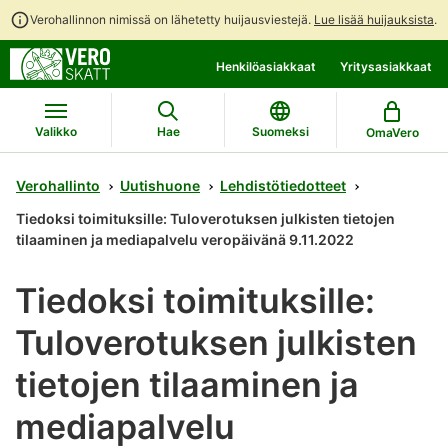
Verohallinnon nimissä on lähetetty huijausviestejä.
Lue lisää huijauksista
.
Siirry
Siirry
Henkilöasiakkaat
Yritysasiakkaat
suoraan
koko
sisältöön
sivuston
hakuun
Valikko
Hae
Suomeksi
OmaVero
Verohallinto
Uutishuone
Lehdistötiedotteet
Tiedoksi toimituksille: Tuloverotuksen julkisten tietojen
tilaaminen ja mediapalvelu veropäivänä 9.11.2022
Tiedoksi toimituksille:
Tuloverotuksen julkisten
tietojen tilaaminen ja
mediapalvelu