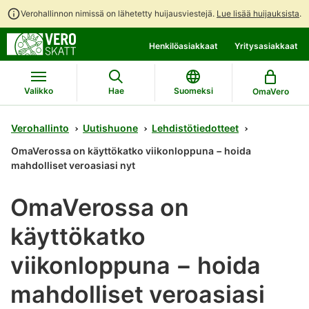
Verohallinnon nimissä on lähetetty huijausviestejä.
Lue lisää huijauksista
.
Siirry
Siirry
Henkilöasiakkaat
Yritysasiakkaat
suoraan
koko
sisältöön
sivuston
hakuun
Valikko
Hae
Suomeksi
OmaVero
Verohallinto
Uutishuone
Lehdistötiedotteet
OmaVerossa on käyttökatko viikonloppuna − hoida
mahdolliset veroasiasi nyt
OmaVerossa on
käyttökatko
viikonloppuna − hoida
mahdolliset veroasiasi