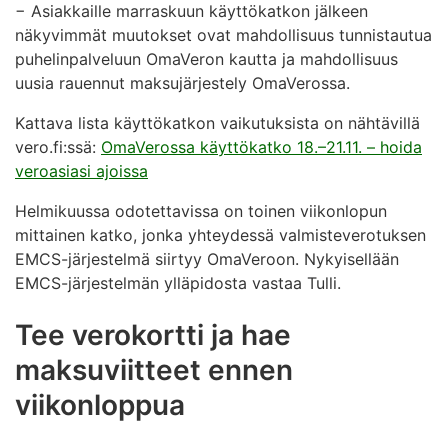
− Asiakkaille marraskuun käyttökatkon jälkeen
näkyvimmät muutokset ovat mahdollisuus tunnistautua
puhelinpalveluun OmaVeron kautta ja mahdollisuus
uusia rauennut maksujärjestely OmaVerossa.
Kattava lista käyttökatkon vaikutuksista on nähtävillä
vero.fi:ssä:
OmaVerossa käyttökatko 18.–21.11. – hoida
veroasiasi ajoissa
Helmikuussa odotettavissa on toinen viikonlopun
mittainen katko, jonka yhteydessä valmisteverotuksen
EMCS-järjestelmä siirtyy OmaVeroon. Nykyisellään
EMCS-järjestelmän ylläpidosta vastaa Tulli.
Tee verokortti ja hae
maksuviitteet ennen
viikonloppua