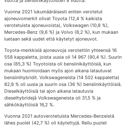
vuotta ja bensiinikäyttöisten 9 vuotta.
Vuonna 2021 lukumääräisesti eniten verotetut
ajoneuvomerkit olivat Toyota (12,4 % kaikista
verotetuista ajoneuvoista), Volkswagen (10,8 %),
Mercedes-Benz (9,6 %) ja Volvo (8,2 %), kun mukaan
luetaan sekä uudet että käytetyt ajoneuvot.
Toyota-merkkisiä ajoneuvoja verotettiin yhteensä 16
558 kappaletta, joista uusia oli 14 967 (90,4 %). Suurin
osa (85,3 %) Toyotoista oli bensiinikäyttöisiä, kun
mukaan huomioidaan myös ajon aikana latautuvat
bensiinihybridit. Volkswageneista (14 502 kappaletta)
82,8 % oli uusia ja suurin osa (36 %) bensiinikäyttöisiä.
Dieselkäyttöisiä tai ajon aikana latautuvia
dieselhybridejä Volkswageneista oli 31,5 % ja
sähkökäyttöisiä 16,2 %.
Vuonna 2021 autoverotetuista Mercedes-Benzeistä
lähes puolet (42,7 %) oli käytettyjä. Reilu puolet