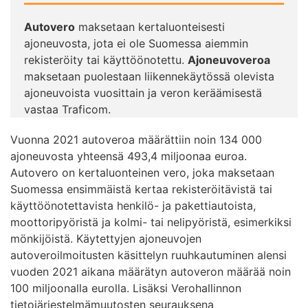
Autovero
maksetaan kertaluonteisesti
ajoneuvosta, jota ei ole Suomessa aiemmin
rekisteröity tai käyttöönotettu.
Ajoneuvoveroa
maksetaan puolestaan liikennekäytössä olevista
ajoneuvoista vuosittain ja veron keräämisestä
vastaa Traficom.
Vuonna 2021 autoveroa määrättiin noin 134 000
ajoneuvosta yhteensä 493,4 miljoonaa euroa.
Autovero on kertaluonteinen vero, joka maksetaan
Suomessa ensimmäistä kertaa rekisteröitävistä tai
käyttöönotettavista henkilö- ja pakettiautoista,
moottoripyöristä ja kolmi- tai nelipyöristä, esimerkiksi
mönkijöistä. Käytettyjen ajoneuvojen
autoveroilmoitusten käsittelyn ruuhkautuminen alensi
vuoden 2021 aikana määrätyn autoveron määrää noin
100 miljoonalla eurolla. Lisäksi Verohallinnon
tietojärjestelmämuutosten seurauksena