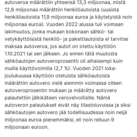
autoveroa määrättiin yhteensä 13,3 miljoonaa, mistä
12,8 miljoonaa määrättiin henkilöautoista (uusista
henkilöautoista 11,9 miljoonaa euroa ja käytetyistä noin
miljoonaa euroa). Vuoden 2022 alussa tuli voimaan
lakimuutos, jonka mukaan kokonaan sähkö- tai
vetykäyttöisistä henkilö- ja pakettiautoista ei tarvitse
maksaa autoveroa, jos autot on otettu käyttöön
1.10.2021 tai sen jälkeen. Jo ennen tätä muutosta
sähköautojen autoveroprosentti oli alhaisempi kuin
muilla käyttövoimilla (2,7 %). Vuoden 2021 loka-
joulukuussa käyttöön otetuista sähköautoista
määrättiin autovero vielä aiemmin voimassa olleen
autoveroprosentin mukaan ja määrätty autovero
palautettiin jälkikäteen verovelvollisille. Nämä
autoveron palautukset eivät näy tilastoluvuissa ja siksi
sähköautojen autovero jää todellisuudessa noin neljä
miljoonaa euroa pienemmäksi, eli noin reiluun 9
miljoonaan euroon.