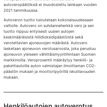
autoveropäätöksiä ei muodostettu lainkaan vuoden
2021 tammikuussa.
Autoveron tuotto tuloutetaan kokonaisuudessaan
valtiolle. Autovero on suhdanneherkkä vero ja sen
tuotto riippuu erityisesti uusien autojen
keskimääräisistä hiilidioksidipäästöistä sekä
verotettavien ajoneuvojen määrästä. Autovero
lasketaan ajoneuvon verotusarvosta, joka perustuu
ajoneuvon yleiseen vähittäismyyntihintaan Suomen
markkinoilla. Veroprosentti määräytyy henkilö- ja
pakettiautoilla auton valmistajan ilmoittaman CO2-
päästön mukaan ja moottoripyörillä iskutilavuuden
mukaan.
Henkilöautojen autoverotus