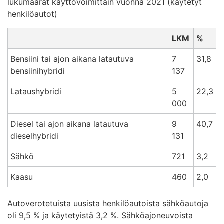
lukumäärät käyttövoimittain vuonna 2021 (käytetyt
henkilöautot)
LKM
%
Bensiini tai ajon aikana latautuva
7
31,8
bensiinihybridi
137
Lataushybridi
5
22,3
000
Diesel tai ajon aikana latautuva
9
40,7
dieselhybridi
131
Sähkö
721
3,2
Kaasu
460
2,0
Autoverotetuista uusista henkilöautoista sähköautoja
oli 9,5 % ja käytetyistä 3,2 %. Sähköajoneuvoista