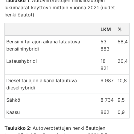
Taulukko 1
: Autoverotettujen henkilöautojen
lukumäärät käyttövoimittain vuonna 2021 (uudet
henkilöautot)
LKM
%
Bensiini tai ajon aikana latautuva
53
58,4
bensiinihybridi
883
Lataushybridi
18
20,4
821
Diesel tai ajon aikana latautuva
9 987
10,8
dieselhybridi
Sähkö
8 734
9,5
Kaasu
862
0,9
Taulukko 2
: Autoverotettujen henkilöautojen