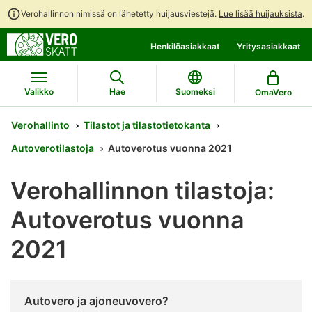
Verohallinnon nimissä on lähetetty huijausviestejä.
Lue lisää huijauksista
.
Siirry
Siirry
Henkilöasiakkaat
Yritysasiakkaat
suoraan
koko
sisältöön
sivuston
hakuun
Valikko
Hae
Suomeksi
OmaVero
Verohallinto
Tilastot ja tilastotietokanta
Autoverotilastoja
Autoverotus vuonna 2021
Verohallinnon tilastoja:
Autoverotus vuonna
2021
Autovero ja ajoneuvovero?