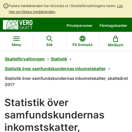
Falska meddelanden har skickats ut i Skatteförvaltningens namn.
Läs
mer om falska meddelanden
.
Gå
Gå
Privatpersoner
Företagskunder
direkt
till
till
hela
innehållet
webbplatsens
Meny
Sök
På Svenska
MinSkatt
sökning
Skatteförvaltningen
Statistik
Statistik över samfundskundernas inkomstskatter
Statistik över samfundskundernas inkomstskatter, skatteåret
2017
Statistik över
samfundskundernas
inkomstskatter,