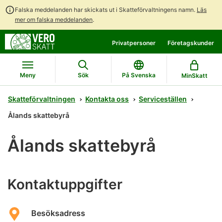
Falska meddelanden har skickats ut i Skatteförvaltningens namn.
Läs
mer om falska meddelanden
.
Gå
Gå
Privatpersoner
Företagskunder
direkt
till
till
hela
innehållet
webbplatsens
Meny
Sök
På Svenska
MinSkatt
sökning
Skatteförvaltningen
Kontakta oss
Serviceställen
Ålands skattebyrå
Ålands skattebyrå
Kontaktuppgifter
Besöksadress