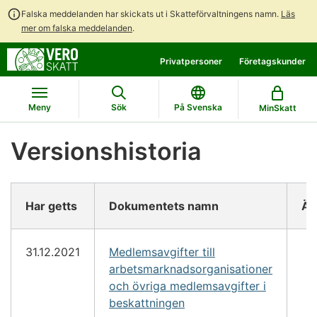
Falska meddelanden har skickats ut i Skatteförvaltningens namn.
Läs
mer om falska meddelanden
.
Gå
Gå
Privatpersoner
Företagskunder
direkt
till
till
hela
innehållet
webbplatsens
Meny
Sök
På Svenska
MinSkatt
sökning
Versionshistoria
Har getts
Dokumentets namn
Än
31.12.2021
Medlemsavgifter till
arbetsmarknadsorganisationer
och övriga medlemsavgifter i
beskattningen