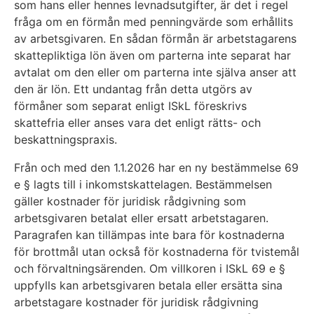
som hans eller hennes levnadsutgifter, är det i regel
fråga om en förmån med penningvärde som erhållits
av arbetsgivaren. En sådan förmån är arbetstagarens
skattepliktiga lön även om parterna inte separat har
avtalat om den eller om parterna inte själva anser att
den är lön. Ett undantag från detta utgörs av
förmåner som separat enligt ISkL föreskrivs
skattefria eller anses vara det enligt rätts- och
beskattningspraxis.
Från och med den 1.1.2026 har en ny bestämmelse 69
e § lagts till i inkomstskattelagen. Bestämmelsen
gäller kostnader för juridisk rådgivning som
arbetsgivaren betalat eller ersatt arbetstagaren.
Paragrafen kan tillämpas inte bara för kostnaderna
för brottmål utan också för kostnaderna för tvistemål
och förvaltningsärenden. Om villkoren i ISkL 69 e §
uppfylls kan arbetsgivaren betala eller ersätta sina
arbetstagare kostnader för juridisk rådgivning