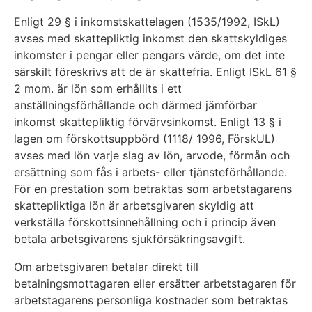
Enligt 29 § i inkomstskattelagen (1535/1992, ISkL)
avses med skattepliktig inkomst den skattskyldiges
inkomster i pengar eller pengars värde, om det inte
särskilt föreskrivs att de är skattefria. Enligt ISkL 61 §
2 mom. är lön som erhållits i ett
anställningsförhållande och därmed jämförbar
inkomst skattepliktig förvärvsinkomst. Enligt 13 § i
lagen om förskottsuppbörd (1118/ 1996, FörskUL)
avses med lön varje slag av lön, arvode, förmån och
ersättning som fås i arbets- eller tjänsteförhållande.
För en prestation som betraktas som arbetstagarens
skattepliktiga lön är arbetsgivaren skyldig att
verkställa förskottsinnehållning och i princip även
betala arbetsgivarens sjukförsäkringsavgift.
Om arbetsgivaren betalar direkt till
betalningsmottagaren eller ersätter arbetstagaren för
arbetstagarens personliga kostnader som betraktas