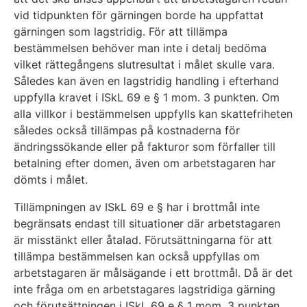
vid tidpunkten för gärningen borde ha uppfattat
gärningen som lagstridig. För att tillämpa
bestämmelsen behöver man inte i detalj bedöma
vilket rättegångens slutresultat i målet skulle vara.
Således kan även en lagstridig handling i efterhand
uppfylla kravet i ISkL 69 e § 1 mom. 3 punkten. Om
alla villkor i bestämmelsen uppfylls kan skattefriheten
således också tillämpas på kostnaderna för
ändringssökande eller på fakturor som förfaller till
betalning efter domen, även om arbetstagaren har
dömts i målet.
Tillämpningen av ISkL 69 e § har i brottmål inte
begränsats endast till situationer där arbetstagaren
är misstänkt eller åtalad. Förutsättningarna för att
tillämpa bestämmelsen kan också uppfyllas om
arbetstagaren är målsägande i ett brottmål. Då är det
inte fråga om en arbetstagares lagstridiga gärning
och förutsättningen i ISkL 69 e § 1 mom. 3 punkten