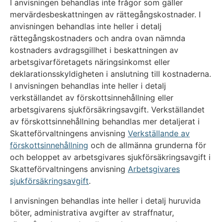
I anvisningen behandlas inte frågor som gäller
mervärdesbeskattningen av rättegångskostnader. I
anvisningen behandlas inte heller i detalj
rättegångskostnaders och andra ovan nämnda
kostnaders avdragsgillhet i beskattningen av
arbetsgivarföretagets näringsinkomst eller
deklarationsskyldigheten i anslutning till kostnaderna.
I anvisningen behandlas inte heller i detalj
verkställandet av förskottsinnehållning eller
arbetsgivarens sjukförsäkringsavgift. Verkställandet
av förskottsinnehållning behandlas mer detaljerat i
Skatteförvaltningens anvisning
Verkställande av
förskottsinnehållning
och de allmänna grunderna för
och beloppet av arbetsgivares sjukförsäkringsavgift i
Skatteförvaltningens anvisning
Arbetsgivares
sjukförsäkringsavgift
.
I anvisningen behandlas inte heller i detalj huruvida
böter, administrativa avgifter av straffnatur,