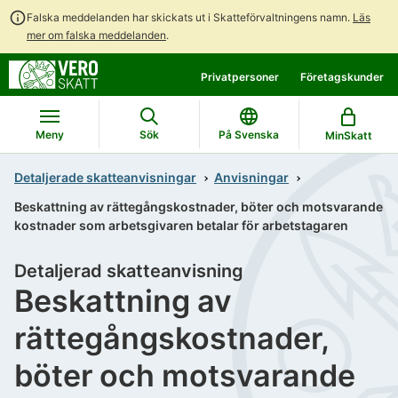
Falska meddelanden har skickats ut i Skatteförvaltningens namn.
Läs
mer om falska meddelanden
.
Gå
Gå
Privatpersoner
Företagskunder
direkt
till
till
hela
innehållet
webbplatsens
Meny
Sök
På Svenska
MinSkatt
sökning
Detaljerade skatteanvisningar
Anvisningar
Beskattning av rättegångskostnader, böter och motsvarande
kostnader som arbetsgivaren betalar för arbetstagaren
Detaljerad skatteanvisning
Beskattning av
rättegångskostnader,
böter och motsvarande