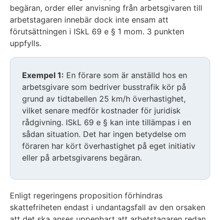
begäran, order eller anvisning från arbetsgivaren till
arbetstagaren innebär dock inte ensam att
förutsättningen i ISkL 69 e § 1 mom. 3 punkten
uppfylls.
Huomio
Exempel 1:
En förare som är anställd hos en
osio
arbetsgivare som bedriver busstrafik kör på
alkaa
grund av tidtabellen 25 km/h överhastighet,
vilket senare medför kostnader för juridisk
rådgivning. ISkL 69 e § kan inte tillämpas i en
sådan situation. Det har ingen betydelse om
föraren har kört överhastighet på eget initiativ
eller på arbetsgivarens begäran.
Huomio
osio
Enligt regeringens proposition förhindras
päättyy
skattefriheten endast i undantagsfall av den orsaken
att det ska anses uppenbart att arbetstagaren redan