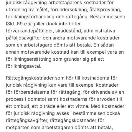
juridisk rådgivning arbetstagarens kostnader för
utredning av målet, förundersökning, åtalsprövning,
förlikningsförhandling och rättegång. Bestämmelsen i
ISkL 69 e § gäller dock inte böter,
förverkandepåföljder, skadestånd, administrativa
påföljdsavgifter och andra motsvarande kostnader
som en arbetstagare dömts att betala. En sådan
annan motsvarande kostnad kan till exempel vara en
förlikningsersättning som grundar sig på ett
förlikningsavtal.
Rättegångskostnader som hör till kostnaderna för
juridisk rådgivning kan vara till exempel kostnader
för förberedelserna för rättegång, för drivande av en
process i domstol samt kostnaderna för arvoden till
ett ombud, ett biträde eller ett vittne. Med kostnader
för juridisk rådgivning avses i bestämmelsen också
rättegångsavgifter, rättegångskostnader för
motparten som arbetstagaren dömts att betala,