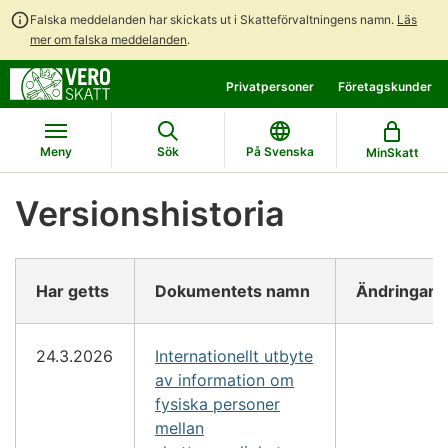
Falska meddelanden har skickats ut i Skatteförvaltningens namn.
Läs
mer om falska meddelanden
.
Gå
Gå
Privatpersoner
Företagskunder
direkt
till
till
hela
innehållet
webbplatsens
Meny
Sök
På Svenska
MinSkatt
sökning
Versionshistoria
Har getts
Dokumentets namn
Ändringar
24.3.2026
Internationellt utbyte
av information om
fysiska personer
mellan