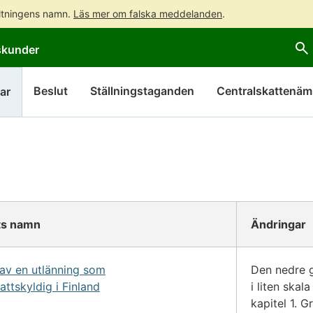
altningens namn.
Läs mer om falska meddelanden
.
Gå
Gå
skunder
direkt
till
till
hela
innehållet
webbplatsens
Beslut
Ställningstaganden
Centralskattenä
ar
sökning
s namn
Ändringar
 av en utlänning som
Den nedre g
ttskyldig i Finland
i liten skal
kapitel 1. G