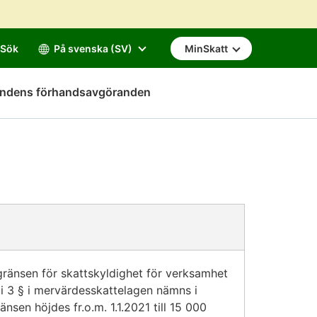
Sök
På svenska (SV)
MinSkatt
mndens förhandsavgöranden
ränsen för skattskyldighet för verksamhet
a i 3 § i mervärdesskattelagen nämns i
ränsen höjdes fr.o.m. 1.1.2021 till 15 000