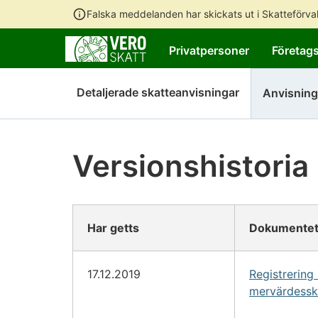
Falska meddelanden har skickats ut i Skatteförv
Privatpersoner
Företag
Detaljerade skatteanvisningar
Anvisning
Versionshistoria
Har getts
Dokumentet
17.12.2019
Registrering
mervärdesska