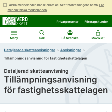
Falska meddelanden har skickats ut i Skatteförvaltningens namn.
Läs
mer om falska meddelanden
.
Gå
Gå
Privatpersoner
Företagskunder
direkt
till
till
hela
innehållet
webbplatsens
Meny
Sök
På Svenska
MinSkatt
sökning
Detaljerade skatteanvisningar
Anvisningar
Tillämpningsanvisning för fastighetsskattelagen
Detaljerad skatteanvisning
Tillämpningsanvisning
för fastighetsskattelagen