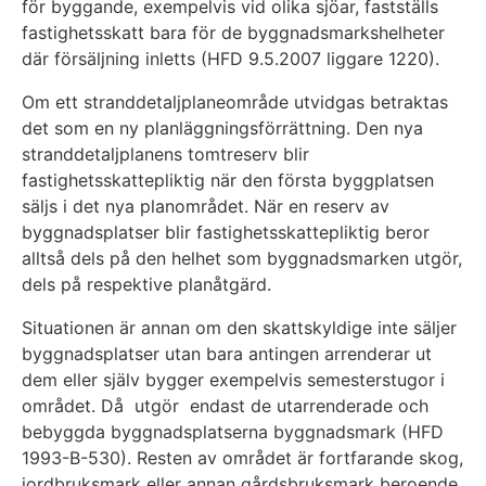
för byggande, exempelvis vid olika sjöar, fastställs
fastighetsskatt bara för de byggnadsmarkshelheter
där försäljning inletts (HFD 9.5.2007 liggare 1220).
Om ett stranddetaljplaneområde utvidgas betraktas
det som en ny planläggningsförrättning. Den nya
stranddetaljplanens tomtreserv blir
fastighetsskattepliktig när den första byggplatsen
säljs i det nya planområdet. När en reserv av
byggnadsplatser blir fastighetsskattepliktig beror
alltså dels på den helhet som byggnadsmarken utgör,
dels på respektive planåtgärd.
Situationen är annan om den skattskyldige inte säljer
byggnadsplatser utan bara antingen arrenderar ut
dem eller själv bygger exempelvis semesterstugor i
området. Då utgör endast de utarrenderade och
bebyggda byggnadsplatserna byggnadsmark (HFD
1993-B-530). Resten av området är fortfarande skog,
jordbruksmark eller annan gårdsbruksmark beroende