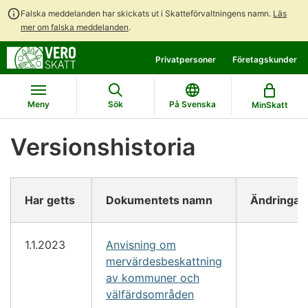
Falska meddelanden har skickats ut i Skatteförvaltningens namn.
Läs
mer om falska meddelanden
.
Gå
Gå
Privatpersoner
Företagskunder
direkt
till
till
hela
innehållet
webbplatsens
Meny
Sök
På Svenska
MinSkatt
sökning
Versionshistoria
Har getts
Dokumentets namn
Ändringar
1.1.2023
Anvisning om
mervärdesbeskattning
av kommuner och
välfärdsområden