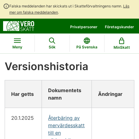
Falska meddelanden har skickats ut i Skatteförvaltningens namn.
Läs
mer om falska meddelanden
.
Gå
Gå
Privatpersoner
Företagskunder
direkt
till
till
hela
innehållet
webbplatsens
Meny
Sök
På Svenska
MinSkatt
sökning
Versionshistoria
Dokumentets
Har getts
Ändringar
namn
20.1.2025
Återbäring av
mervärdesskatt
till en