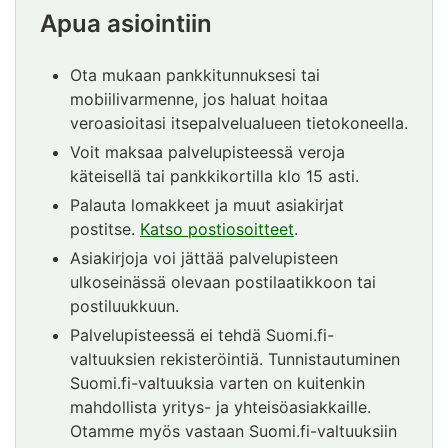
Apua asiointiin
Ota mukaan pankkitunnuksesi tai
mobiilivarmenne, jos haluat hoitaa
veroasioitasi itsepalvelualueen tietokoneella.
Voit maksaa palvelupisteessä veroja
käteisellä tai pankkikortilla klo 15 asti.
Palauta lomakkeet ja muut asiakirjat
postitse.
Katso postiosoitteet
.
Asiakirjoja voi jättää palvelupisteen
ulkoseinässä olevaan postilaatikkoon tai
postiluukkuun.
Palvelupisteessä ei tehdä Suomi.fi-
valtuuksien rekisteröintiä. Tunnistautuminen
Suomi.fi-valtuuksia varten on kuitenkin
mahdollista yritys- ja yhteisöasiakkaille.
Otamme myös vastaan Suomi.fi-valtuuksiin